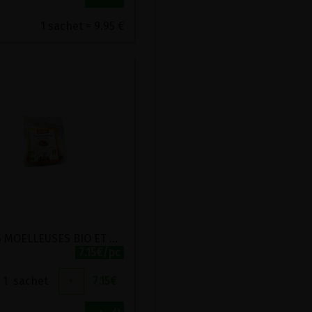
1 sachet = 9.95 €
FIGUES MOELLEUSES BIO ET DEMETER LOU PRUNEL 250G
7.15€/pc
1
sachet
+
7.15
€