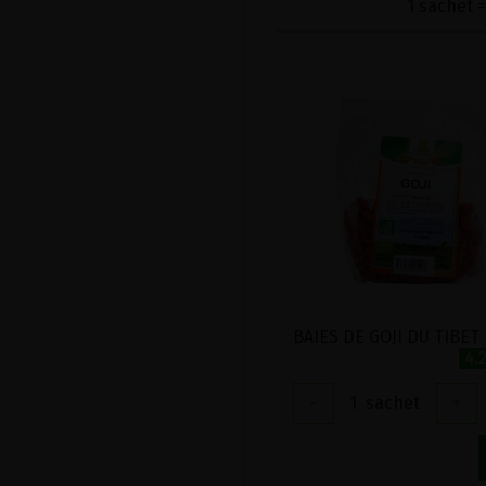
1 sachet =
4.
-
1
sachet
+