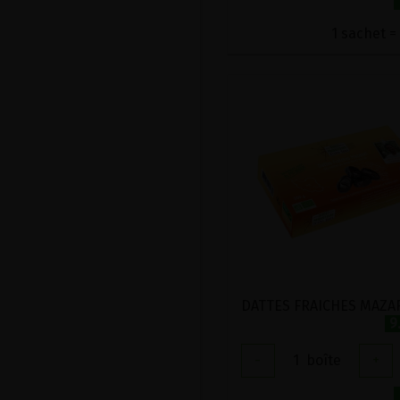
1 sachet = 
9
-
1
boîte
+