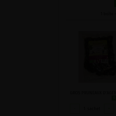
1 boîte 
9
-
1
sachet
+