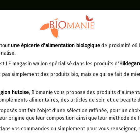
Identifiez-vous
Dans un point d'enlèvement BPost
 tout
une épicerie d'alimentation biologique
de proximité où l
MOMENT
CONTACT
nalisé.
En choisissant un Point d’enlèvement ou
Ven
tre
un distributeur bbox, vous permettez
maga
st LE magasin wallon spécialisé dans les produits d'
Hildegar
d’éviter des trajets inutiles. En posant ce
ays-
S
 pas simplement des produits bio, mais ce qui se fait de mi
choix, vous contribuez à la réduction des
s
émissions de CO₂ de 30 % en moyenne.
gion hutoise
, Biomanie vous propose des produits d'alimenta
Et grâce au plus grand réseau de
compléments alimentaires, des articles de soin et de beauté d
distribution de Belgique, il y a toujours
une solution près de chez vous.
roposés ont fait l'objet d'une sélection raffinée, pour un cho
eur origine que leur composition ainsi que leur méthode de f
Venez chercher votre colis dans un point
d'enlèvement ou distributeur BBox de
r dans vos commandes ou simplement pour vous renseigner,
BPost :