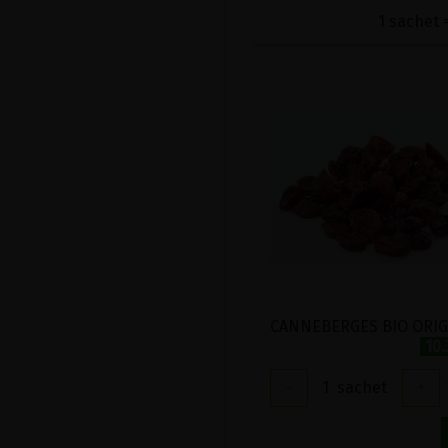
1 sachet =
10
-
1
sachet
+