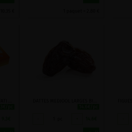
10.35 €
1 paquet = 2.80 €
DATTES FRAICHES MAZAFATI PEPITE BIO 500G
DATTES MEDJOOL LARGES BIO PEPITE 500G
.3€/pc
14.6€/pc
9.3
€
-
1
pc
+
14.6
€
-