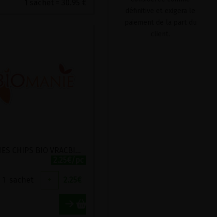
1 sachet = 30.95 €
définitive et exigera le
paiement de la part du
client.
BANANES CHIPS BIO VRACBIO 125G
2.25€/pc
1
sachet
+
2.25
€