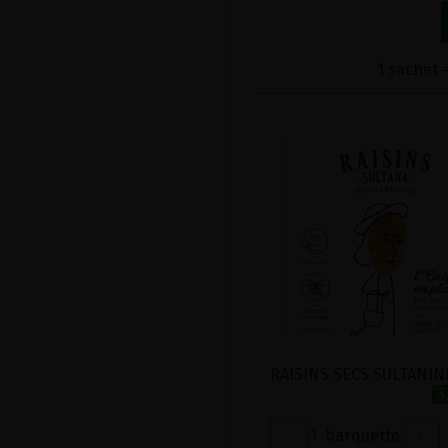
1 sachet =
3
-
1
barquette
+