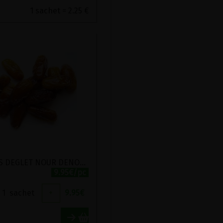
1 sachet = 2.25 €
DATTES DEGLET NOUR DENOYAUTEES BIO BIONATURELS 1KG
9.95€/pc
1
sachet
+
9.95
€