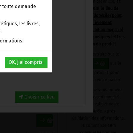
devrez en créer un), et
ur toute demande
avoir choisi le lieu de
livraison (domicile/point
d'enlèvement
tiques, les livres,
Bpost/retrait au magasin)
.
en tapant quelques lettres
formations.
du nom du produit
Cliquez ensuite sur le
OK, j'ai compris.
bouton
sur la
fiche du produit pour
l'ajouter à votre panier
BAIES DE GOJI DU TIBET BIO AMOSEEDS 1KG
Produit que vous pouvez
30.95€/pc
Choisir ce lieu
supprimer ou modifier
avant de valider votre
1
sachet
+
30.95
€
commande. Après
validation des informations,
la commande sera
considérée comme