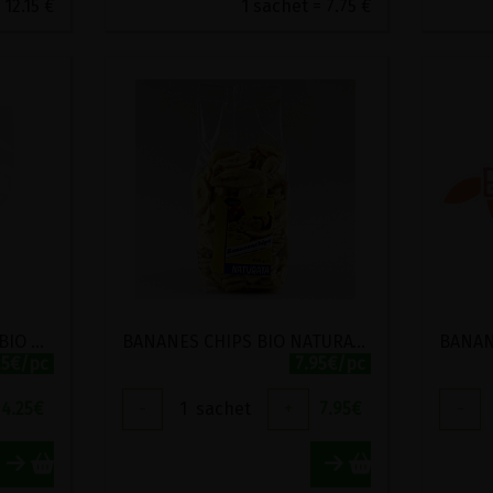
 12.15 €
1 sachet = 7.75 €
BAIES DE GOJI DU TIBET BIO MOULIN DES MOINES 100G
BANANES CHIPS BIO NATURATA 250G
25€/pc
7.95€/pc
4.25
€
-
1
sachet
+
7.95
€
-