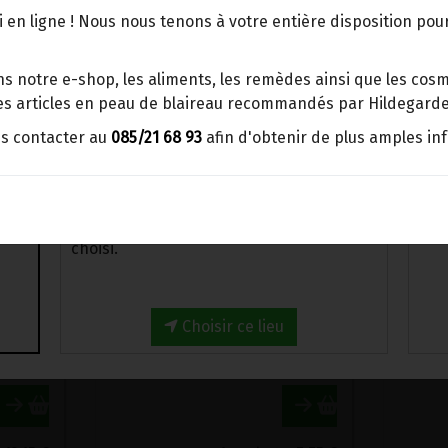
ecs, graines & oléagineux, Fruits à coque
>
Fruits sechés
points d'enlèvement ou distributeurs
 en ligne ! Nous nous tenons à votre entière disposition po
BBox
Merci de signaler dans les
s notre e-shop, les aliments, les remèdes ainsi que les cosmé
commentaires, le point d'enlèvement
 les articles en peau de blaireau recommandés par Hildegarde
choisi.
us contacter au
085/21 68 93
afin d'obtenir de plus amples in
Sinon, vous pouvez envoyer un mail avec
le point d'enlèvement désiré ou bien
nous vous recontacterons afin de
déterminer ensemble le lieu de livraison
choisi.
ABRICOTS SECS NON SOUFRES EQUITABLE BIO VIJAYA 250G
ANANAS SECHE MORCEAUX BIO RAPUNZEL 100G
15€/pc
7.75€/pc
Choisir ce lieu
12.15
€
-
1
sachet
+
7.75
€
-