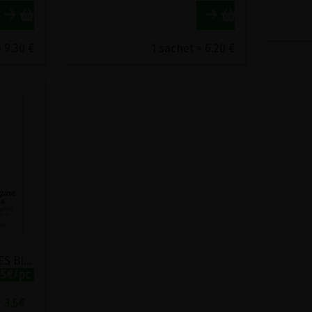
 9.30 €
1 sachet = 6.20 €
RAISINS SECS SULTANINES BIO MADAME PISTACHE 175G
.5€/pc
3.5
€