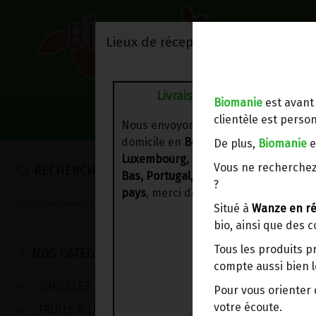
Lieux de réception/livraison
Livraison à votre domicile
Biomanie
est avant
NOS VENTES DU 
clientèle est person
Nous envoyons votre commande à vo
domicile en
Belgique, France,
De plus,
Biomanie
e
Luxembourg, Royaume-Uni, Suisse, P
FRUITS SECHÉ
Vous ne recherchez
RECHERCHE
Bas, Portugal, Espagne
. Pour
d'autre
?
pays
, merci de nous contacter.
Situé à
Wanze en ré
bio, ainsi que des 
Tous les produits p
NOS CATEGORIES
compte aussi bien l
SURGELES
Pour vous oriente
votre écoute.
FRUITS & LEGUMES