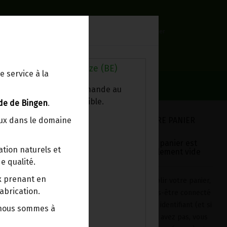
0
Lieu de réception
Mon panier
Livraison à votre domicile
0.00 €
Au magasin de Wanze (BE)
e service à la
ez chercher votre commande au
sin, le colis est disponible.
de de Bingen
.
VOTRE PANIER
eux dans le domaine
Votre panier est
tion naturels et
actuellement vide
e qualité.
ix prenant en
Pour remplir votre panier,
abrication.
après vous-être connecté
avec votre identifiant (et si
 nous sommes à
vous n'en avez pas, vous