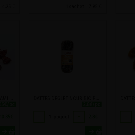
 4.25 €
1 sachet = 7.95 €
CANNEBERGES BIO ORIGAMI 300G
DATTES DEGLET NOUR BIO PEPITE 250G
.35€/pc
2.8€/pc
10.35
€
-
1
paquet
+
2.8
€
-