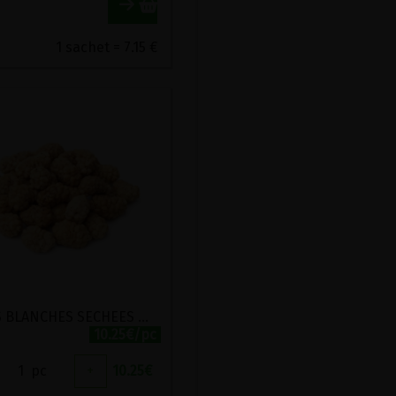
1 sachet = 7.15 €
MURES BLANCHES SECHEES BIO ET EQUITABLES ECOIDEES 300G
10.25€/pc
1
pc
+
10.25
€