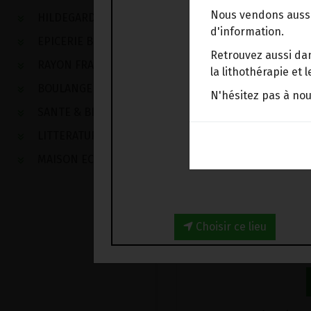
EPICERIE BIO
>
Fruits s
Nous vendons aussi
HILDEGARDE DE BINGEN
d'information.
EPICERIE BIO
Retrouvez aussi dan
RAYON FRAIS
la lithothérapie et
BOULANGERIE
N'hésitez pas à no
SANTE & BIEN-ETRE
LITTERATURE
MAISON ECOLOGIQUE
12.
Choisir ce lieu
-
1
sachet
+