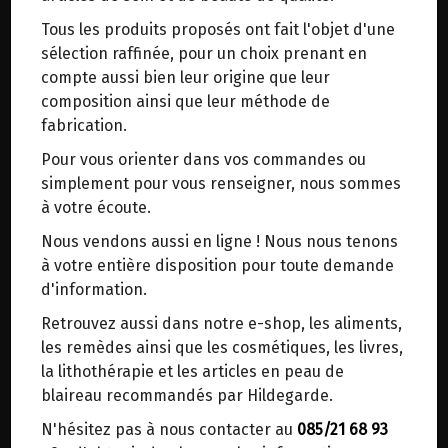
trajets inutiles. En posant ce choix, vous
Rien de plus que ce que vous nous avez
Tous les produits proposés ont fait l'objet d'une
contribuez à la réduction des émissions de CO₂
communiqué !
sélection raffinée, pour un choix prenant en
de 30 % en moyenne. Et grâce au plus grand
compte aussi bien leur origine que leur
réseau de distribution de Belgique, il y a
Lors d'un contact avec le magasin (passage en
composition ainsi que leur méthode de
toujours une solution près de chez vous.
magasin, appel téléphonique, envoi d'un mail,
fabrication.
remplissage d'un formulaire sur notre site, ...), il se
Venez chercher votre colis dans un point
peut que nous ayons stocké dans notre base de
Pour vous orienter dans vos commandes ou
d'enlèvement ou distributeur BBox de BPost :
données vos informations personnelles à savoir vos
simplement pour vous renseigner, nous sommes
points d'enlèvement ou distributeurs BBox
nom, prénom, adresse, e-mail, numéro de
à votre écoute.
Merci de signaler dans les commentaires, le
téléphone, ...
Nous vendons aussi en ligne ! Nous nous tenons
point d'enlèvement choisi.
Rassurez vous, nous ne sommes pas mal
à votre entière disposition pour toute demande
Sinon, vous pouvez envoyer un mail avec le
intentionné et nous n'allons pas vendre ni divulger
d'information.
point d'enlèvement désiré ou bien nous vous
vos informations.
Retrouvez aussi dans notre e-shop, les aliments,
recontacterons afin de déterminer ensemble le
Celles-ci nous servent juste à mieux vous servir en
les remèdes ainsi que les cosmétiques, les livres,
lieu de livraison choisi.
magasin ou sur notre boutique en ligne.
la lithothérapie et les articles en peau de
blaireau recommandés par Hildegarde.
Nous allons également identifier vos derniers
achats et ce pour vous faciliter la vie lors de votre
N'hésitez pas à nous contacter au
085/21 68 93
Choisir ce lieu