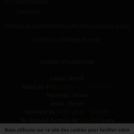
BE0733.949.609
Callet Aude
Politique de confidentialité et de respect de la vie privée
Conditions générales de vente
HEURES D'OUVERTURE
Lundi : fermé
Mardi de
9h30-12h30 14h-17h30
Mercredi : fermé
Jeudi : fermé
Vendredi de
9h30-12h30 14h-18h
1er Samedi du mois de
10h-15h
(sans
interruption)
Nous utilisons sur ce site des cookies pour faciliter votre