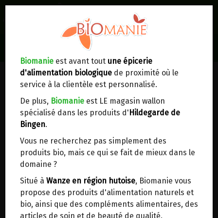
0
Lieux de réception/livraison
Livraison à votre domicile
Biomanie
est avant tout
une épicerie
POLITIQUE DE CONFIDENTIALITÉ
d'alimentation biologique
de proximité où le
Nous envoyons votre commande à votre
ET DE RESPECT DE LA VIE PRIVÉE
service à la clientèle est personnalisé.
domicile en
Belgique, France, Luxembourg,
Royaume-Uni, Suisse, Pays-Bas, Portugal,
De plus,
Biomanie
est LE magasin wallon
Espagne
. Pour
d'autres pays
, merci de nous
spécialisé dans les produits d'
Hildegarde de
Qui sommes-nous ?
contacter.
Bingen
.
Biomanie
Vous ne recherchez pas simplement des
Choisir ce lieu
Rue Joseph Wauters 7
produits bio, mais ce qui se fait de mieux dans le
4520 Wanze
domaine ?
+3285216893
Dans un point d'enlèvement BPost
Situé à
Wanze en région hutoise
, Biomanie vous
Compte bancaire
propose des produits d'alimentation naturels et
BE88 0018 9900 2241
En choisissant un Point d’enlèvement ou un
bio, ainsi que des compléments alimentaires, des
distributeur bbox, vous permettez d’éviter des
Que savons-nous de vous ?
articles de soin et de beauté de qualité.