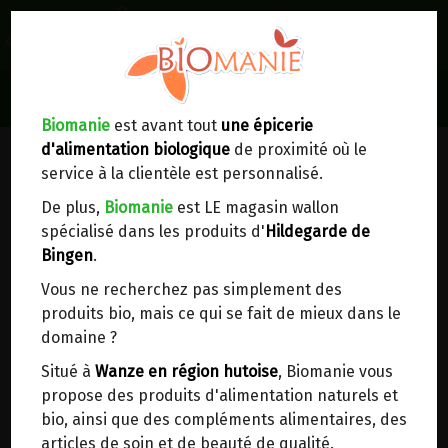
0
Lieux de réception/livraison
Livraison à votre domicile
Biomanie
est avant tout
une épicerie
PAINS, CRACKERS, TARTINES...
d'alimentation biologique
de proximité où le
Nous envoyons votre commande à votre
service à la clientèle est personnalisé.
domicile en
Belgique, France, Luxembourg,
Royaume-Uni, Suisse, Pays-Bas, Portugal,
De plus,
Biomanie
est LE magasin wallon
Espagne
. Pour
d'autres pays
, merci de nous
spécialisé dans les produits d'
Hildegarde de
contacter.
Bingen
.
Vous ne recherchez pas simplement des
Choisir ce lieu
produits bio, mais ce qui se fait de mieux dans le
domaine ?
Dans un point d'enlèvement BPost
Situé à
Wanze en région hutoise
, Biomanie vous
propose des produits d'alimentation naturels et
En choisissant un Point d’enlèvement ou un
bio, ainsi que des compléments alimentaires, des
distributeur bbox, vous permettez d’éviter des
Sur commande. A venir retirer au magasin.
articles de soin et de beauté de qualité.