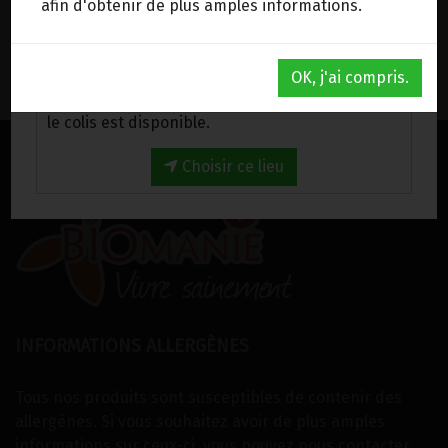
afin d'obtenir de plus amples informations.
39.95
€
Au magasin de Wanze (BE)
OK, j'ai compris.
Venez chercher votre commande au magasin,
le colis est disponible.
Choisir ce lieu
INFORMATIONS ALLERGÈNES
Tous nos produits sont susceptibles de contenir des
allergènes. Si vous souhaitez avoir de plus amples
informations sur ceux-ci, vous pouvez
nous contacter