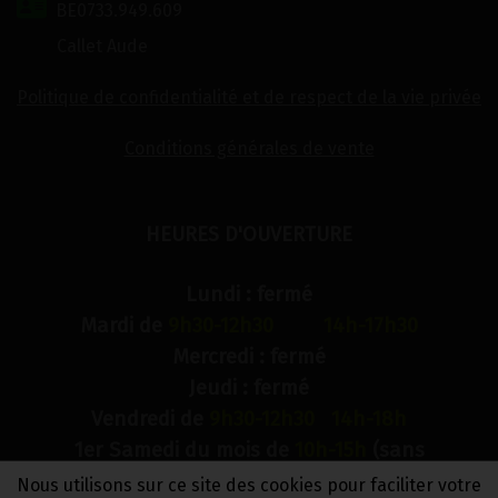
BE0733.949.609
Callet Aude
Politique de confidentialité et de respect de la vie privée
Conditions générales de vente
HEURES D'OUVERTURE
Lundi : fermé
Mardi de
9h30-12h30 14h-17h30
Mercredi : fermé
Jeudi : fermé
Vendredi de
9h30-12h30 14h-18h
1er Samedi du mois de
10h-15h
(sans
interruption)
Nous utilisons sur ce site des cookies pour faciliter votre