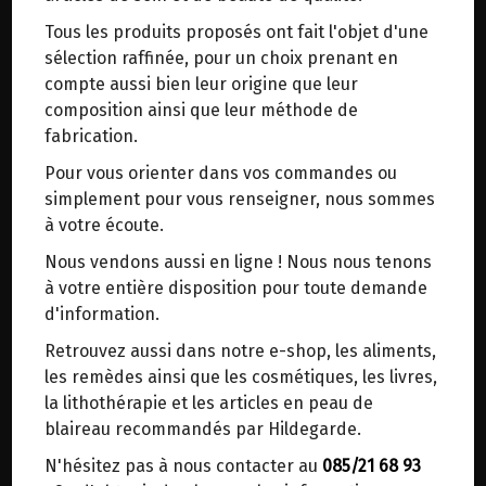
trajets inutiles. En posant ce choix, vous
Tous les produits proposés ont fait l'objet d'une
contribuez à la réduction des émissions de CO₂
sélection raffinée, pour un choix prenant en
de 30 % en moyenne. Et grâce au plus grand
compte aussi bien leur origine que leur
réseau de distribution de Belgique, il y a
composition ainsi que leur méthode de
toujours une solution près de chez vous.
EPICERIE BIO
>
Sans gluten
>
fabrication.
Pains, crackers, tartines...
Venez chercher votre colis dans un point
Pour vous orienter dans vos commandes ou
d'enlèvement ou distributeur BBox de BPost :
simplement pour vous renseigner, nous sommes
points d'enlèvement ou distributeurs BBox
à votre écoute.
Merci de signaler dans les commentaires, le
Nous vendons aussi en ligne ! Nous nous tenons
point d'enlèvement choisi.
à votre entière disposition pour toute demande
Sinon, vous pouvez envoyer un mail avec le
d'information.
point d'enlèvement désiré ou bien nous vous
Retrouvez aussi dans notre e-shop, les aliments,
recontacterons afin de déterminer ensemble le
les remèdes ainsi que les cosmétiques, les livres,
lieu de livraison choisi.
FUSILLIS AUX POIS-CHICHES SANS GLUTEN BIO BIONATURELS 4KG
la lithothérapie et les articles en peau de
39.95€/pc
blaireau recommandés par Hildegarde.
-
+
N'hésitez pas à nous contacter au
085/21 68 93
1
pc
Choisir ce lieu