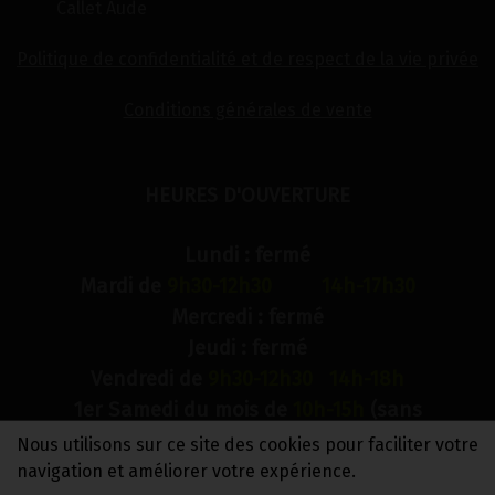
Callet Aude
Politique de confidentialité et de respect de la vie privée
Conditions générales de vente
HEURES D'OUVERTURE
Lundi : fermé
Mardi de
9h30-12h30 14h-17h30
Mercredi : fermé
Jeudi : fermé
Vendredi de
9h30-12h30 14h-18h
1er Samedi du mois de
10h-15h
(sans
interruption)
Nous utilisons sur ce site des cookies pour faciliter votre
Dimanche : fermé
navigation et améliorer votre expérience.