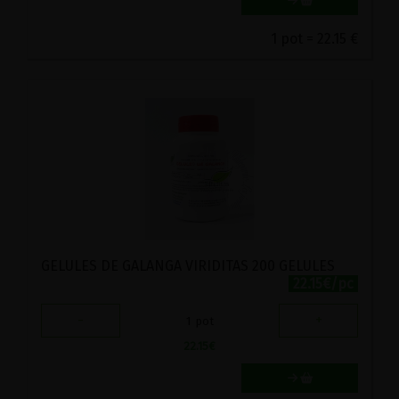
1 pot = 22.15 €
GELULES DE GALANGA VIRIDITAS 200 GELULES
22.15€/pc
-
+
1
pot
22.15
€