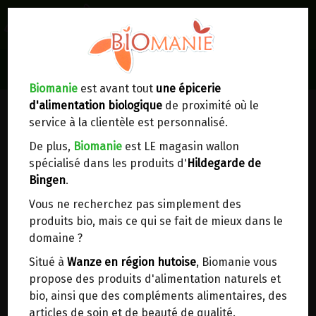
0
Lieux de réception/livraison
Livraison à votre domicile
Biomanie
est avant tout
une épicerie
COMPRIMÉS, GÉLULES &
d'alimentation biologique
de proximité où le
Nous envoyons votre commande à votre
CAPSULES
service à la clientèle est personnalisé.
domicile en
Belgique, France, Luxembourg,
Royaume-Uni, Suisse, Pays-Bas, Portugal,
De plus,
Biomanie
est LE magasin wallon
Espagne
. Pour
d'autres pays
, merci de nous
spécialisé dans les produits d'
Hildegarde de
contacter.
Bingen
.
Vous ne recherchez pas simplement des
Choisir ce lieu
produits bio, mais ce qui se fait de mieux dans le
domaine ?
Dans un point d'enlèvement BPost
Situé à
Wanze en région hutoise
, Biomanie vous
propose des produits d'alimentation naturels et
En choisissant un Point d’enlèvement ou un
bio, ainsi que des compléments alimentaires, des
distributeur bbox, vous permettez d’éviter des
articles de soin et de beauté de qualité.