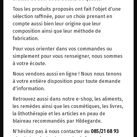
trajets inutiles. En posant ce choix, vous
Tous les produits proposés ont fait l'objet d'une
contribuez à la réduction des émissions de CO₂
sélection raffinée, pour un choix prenant en
de 30 % en moyenne. Et grâce au plus grand
compte aussi bien leur origine que leur
réseau de distribution de Belgique, il y a
HILDEGARDE DE BINGEN
>
Les remèdes
>
Comprimés, gélules & capsules
composition ainsi que leur méthode de
toujours une solution près de chez vous.
fabrication.
Venez chercher votre colis dans un point
Pour vous orienter dans vos commandes ou
d'enlèvement ou distributeur BBox de BPost :
simplement pour vous renseigner, nous sommes
points d'enlèvement ou distributeurs BBox
à votre écoute.
Merci de signaler dans les commentaires, le
Nous vendons aussi en ligne ! Nous nous tenons
point d'enlèvement choisi.
à votre entière disposition pour toute demande
Sinon, vous pouvez envoyer un mail avec le
d'information.
point d'enlèvement désiré ou bien nous vous
Retrouvez aussi dans notre e-shop, les aliments,
recontacterons afin de déterminer ensemble le
CAPSULES DE PSYLLIUM POSCH 80 CAPSULES
les remèdes ainsi que les cosmétiques, les livres,
lieu de livraison choisi.
19.25€/pc
la lithothérapie et les articles en peau de
blaireau recommandés par Hildegarde.
-
+
1
boîte
N'hésitez pas à nous contacter au
085/21 68 93
19.25
€
Choisir ce lieu