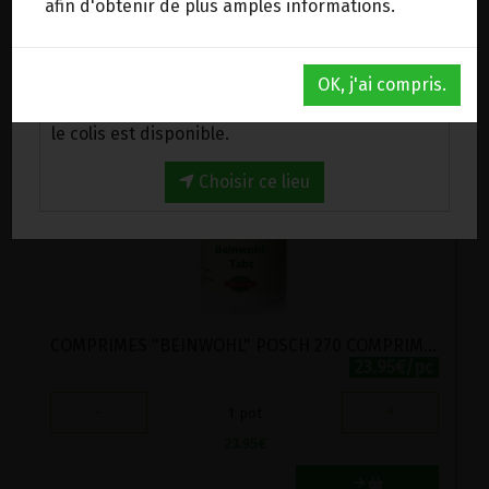
afin d'obtenir de plus amples informations.
Au magasin de Wanze (BE)
1 boîte = 19.25 €
OK, j'ai compris.
Venez chercher votre commande au magasin,
le colis est disponible.
Choisir ce lieu
COMPRIMES "BEINWOHL" POSCH 270 COMPRIMES
23.95€/pc
-
+
1
pot
23.95
€