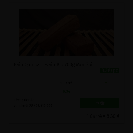
Pain Quinoa Levain Bio 700g Monépi
8.3€/pc
-
+
1
Carré
8.3
€
Réception le
vendredi 28/08 (10:00)
1 Carré = 8.30 €