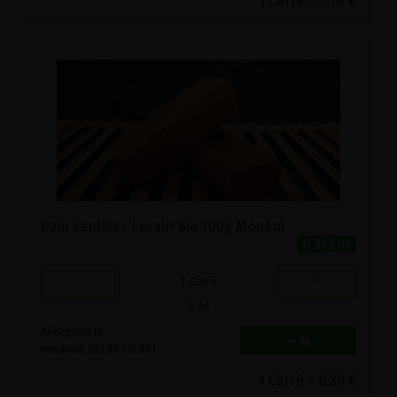
1 Carré = 5.70 €
Pain Lentilles Levain Bio 700g Monépi
8.3€/pc
-
+
1
Carré
8.3
€
Réception le
vendredi 28/08 (10:00)
1 Carré = 8.30 €