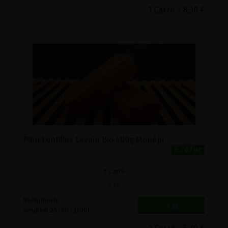
1 Carré = 8.30 €
Pain Lentilles Levain Bio 400g Monépi
5.7€/pc
-
+
1
Carré
5.7
€
Réception le
vendredi 28/08 (10:00)