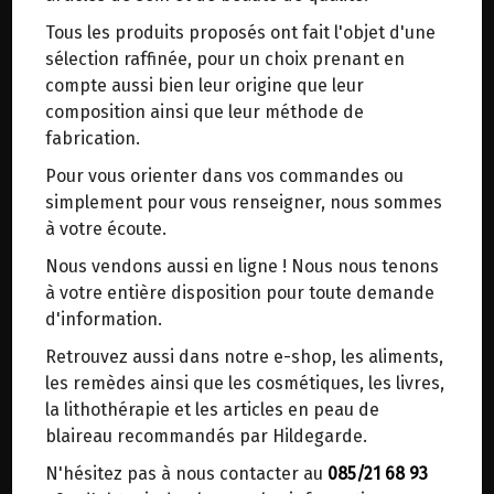
trajets inutiles. En posant ce choix, vous
Tous les produits proposés ont fait l'objet d'une
contribuez à la réduction des émissions de CO₂
sélection raffinée, pour un choix prenant en
BOULANGERIE
>
MONEPI
>
Pains sans gluten
>
de 30 % en moyenne. Et grâce au plus grand
Levain
compte aussi bien leur origine que leur
réseau de distribution de Belgique, il y a
composition ainsi que leur méthode de
toujours une solution près de chez vous.
fabrication.
Venez chercher votre colis dans un point
Pour vous orienter dans vos commandes ou
d'enlèvement ou distributeur BBox de BPost :
simplement pour vous renseigner, nous sommes
points d'enlèvement ou distributeurs BBox
à votre écoute.
Merci de signaler dans les commentaires, le
Nous vendons aussi en ligne ! Nous nous tenons
point d'enlèvement choisi.
à votre entière disposition pour toute demande
Sinon, vous pouvez envoyer un mail avec le
d'information.
point d'enlèvement désiré ou bien nous vous
Pain Châtaigne Levain Bio 400g Monépi
Retrouvez aussi dans notre e-shop, les aliments,
5.7€/pc
recontacterons afin de déterminer ensemble le
les remèdes ainsi que les cosmétiques, les livres,
lieu de livraison choisi.
la lithothérapie et les articles en peau de
-
+
1
Carré
blaireau recommandés par Hildegarde.
5.7
€
N'hésitez pas à nous contacter au
085/21 68 93
Réception le
Choisir ce lieu