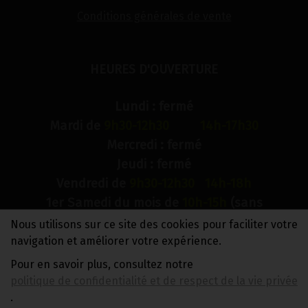
Conditions générales de vente
HEURES D'OUVERTURE
Lundi : fermé
Mardi de
9h30-12h30 14h-17h30
Mercredi : fermé
Jeudi : fermé
Vendredi de
9h30-12h30 14h-18h
1er Samedi du mois de
10h-15h
(sans
interruption)
Nous utilisons sur ce site des cookies pour faciliter votre
Dimanche : fermé
navigation et améliorer votre expérience.
Pour en savoir plus, consultez notre
N° de compte bancaire : BE88 0018 9900 2241
politique de confidentialité et de respect de la vie privée
TVA BE0733 949 609
.