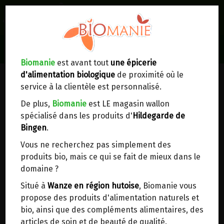
0
Lieux de réception/livraison
Livraison à votre domicile
Biomanie
est avant tout
une épicerie
LEVAIN
d'alimentation biologique
de proximité où le
Nous envoyons votre commande à votre
service à la clientèle est personnalisé.
domicile en
Belgique, France, Luxembourg,
Royaume-Uni, Suisse, Pays-Bas, Portugal,
De plus,
Biomanie
est LE magasin wallon
Espagne
. Pour
d'autres pays
, merci de nous
spécialisé dans les produits d'
Hildegarde de
contacter.
Bingen
.
Vous ne recherchez pas simplement des
Choisir ce lieu
produits bio, mais ce qui se fait de mieux dans le
domaine ?
Dans un point d'enlèvement BPost
Situé à
Wanze en région hutoise
, Biomanie vous
propose des produits d'alimentation naturels et
En choisissant un Point d’enlèvement ou un
bio, ainsi que des compléments alimentaires, des
distributeur bbox, vous permettez d’éviter des
articles de soin et de beauté de qualité.