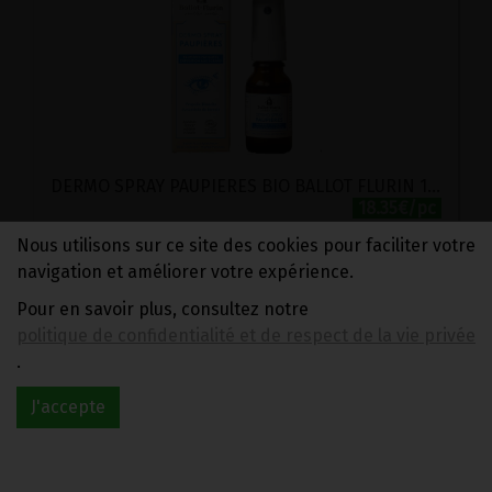
DERMO SPRAY PAUPIERES BIO BALLOT FLURIN 15ML
18.35€/pc
Nous utilisons sur ce site des cookies pour faciliter votre
-
+
1
flacon
navigation et améliorer votre expérience.
18.35
€
Pour en savoir plus, consultez notre
politique de confidentialité et de respect de la vie privée
.
1 flacon = 18.35 €
J'accepte
SANTE & BIEN-ETRE
>