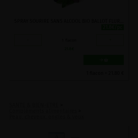
SPRAY SOURIRE SANS ALCOOL BIO BALLOT FLURIN 15ML
21.8€/pc
-
+
1
flacon
21.8
€
1 flacon = 21.80 €
SANTE & BIEN-ETRE
>
Compléments alimentaires
>
Peau, cheveux, ongles & yeux