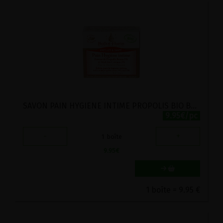
SAVON PAIN HYGIENE INTIME PROPOLIS BIO BALLOT FLURIN 100G
9.95€/pc
-
+
1
boîte
9.95
€
1 boîte = 9.95 €