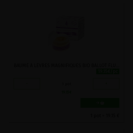
BAUME A LEVRES MAGNIFIQUES BIO BALLOT FLURIN 15ML
19.15€/pc
-
+
1
pot
19.15
€
1 pot = 19.15 €