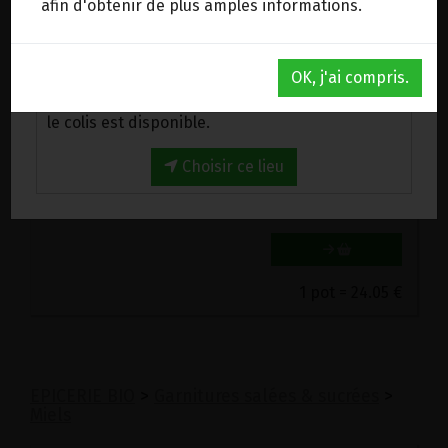
afin d'obtenir de plus amples informations.
Au magasin de Wanze (BE)
OK, j'ai compris.
Venez chercher votre commande au magasin,
le colis est disponible.
POLLEN PRUNIER CRU CONGELE BIO L'ABEILLE HEUREUSE 230G
24.05€/pc
Choisir ce lieu
-
+
1
pot
24.05
€
1 pot = 24.05 €
EPICERIE BIO
>
Garnitures salées & sucrées
>
Miels