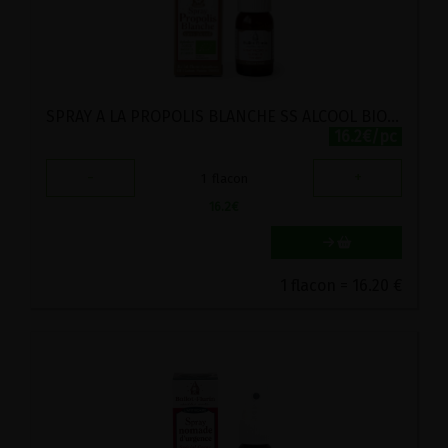
SPRAY A LA PROPOLIS BLANCHE SS ALCOOL BIO BALLOT FLURIN 15ML
16.2€/pc
-
+
1
flacon
16.2
€
1 flacon = 16.20 €