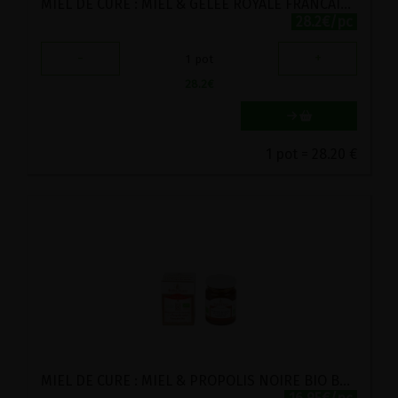
MIEL DE CURE : MIEL & GELEE ROYALE FRANCAISE DYNAMISEE BIO BALLOT FLURIN 125G
28.2€/pc
-
+
1
pot
28.2
€
1 pot = 28.20 €
MIEL DE CURE : MIEL & PROPOLIS NOIRE BIO BALLOT FLURIN 125G