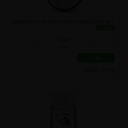
GOMMES EXTRA FORTES DES PYRENEES BIO BALLOT-FLURIN 30G
9.7€/pc
-
+
1
boîte
9.7
€
1 boîte = 9.70 €