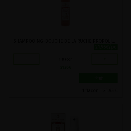
SHAMPOOING-DOUCHE DE LA RUCHE PROPOLIS ET MIEL BIO BALLOT-FLURIN 500ML
21.95€/pc
-
+
1
flacon
21.95
€
1 flacon = 21.95 €