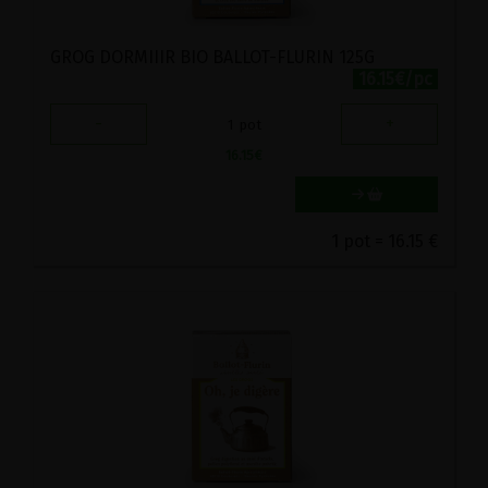
GROG DORMIIIR BIO BALLOT-FLURIN 125G
16.15€/pc
-
+
1
pot
16.15
€
1 pot = 16.15 €