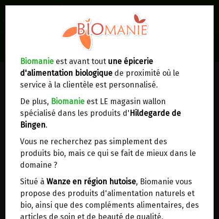
0
Lieux de réception/livraison
Livraison à votre domicile
Biomanie
est avant tout
une épicerie
PRODUITS DE LA RUCHE
d'alimentation biologique
de proximité où le
Nous envoyons votre commande à votre
service à la clientèle est personnalisé.
domicile en
Belgique, France, Luxembourg,
Royaume-Uni, Suisse, Pays-Bas, Portugal,
De plus,
Biomanie
est LE magasin wallon
Espagne
. Pour
d'autres pays
, merci de nous
spécialisé dans les produits d'
Hildegarde de
Miel, pollen, gelée royale, propolis
contacter.
Bingen
.
Vous ne recherchez pas simplement des
Choisir ce lieu
produits bio, mais ce qui se fait de mieux dans le
domaine ?
SURGELES
Dans un point d'enlèvement BPost
Situé à
Wanze en région hutoise
, Biomanie vous
propose des produits d'alimentation naturels et
En choisissant un Point d’enlèvement ou un
bio, ainsi que des compléments alimentaires, des
distributeur bbox, vous permettez d’éviter des
articles de soin et de beauté de qualité.