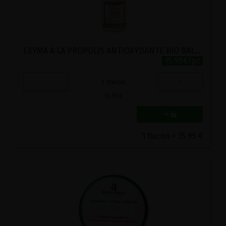
EXYMA A LA PROPOLIS ANTIOXYDANTE BIO BALLOT-FLURIN 50ML
15.95€/pc
-
+
1
flacon
15.95
€
1 flacon = 15.95 €