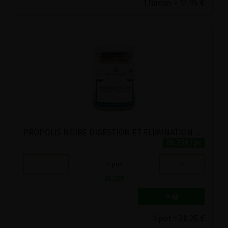
1 flacon = 17.95 €
PROPOLIS NOIRE DIGESTION ET ELIMINATION BIO BALLOT-FLURIN 120 COMPRIMES
20.25€/pc
-
+
1
pot
20.25
€
1 pot = 20.25 €