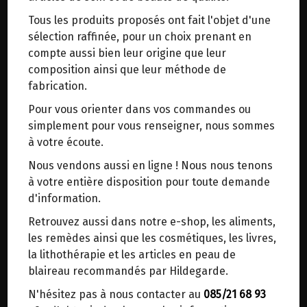
trajets inutiles. En posant ce choix, vous
Tous les produits proposés ont fait l'objet d'une
contribuez à la réduction des émissions de CO₂
sélection raffinée, pour un choix prenant en
de 30 % en moyenne. Et grâce au plus grand
compte aussi bien leur origine que leur
réseau de distribution de Belgique, il y a
composition ainsi que leur méthode de
toujours une solution près de chez vous.
fabrication.
DEODORANT SOLIDE PARFUM MANGUE BIO NAJEL 45G
Venez chercher votre colis dans un point
7.75€/pc
Pour vous orienter dans vos commandes ou
d'enlèvement ou distributeur BBox de BPost :
simplement pour vous renseigner, nous sommes
-
+
1
boîte
points d'enlèvement ou distributeurs BBox
à votre écoute.
7.75
€
Merci de signaler dans les commentaires, le
Nous vendons aussi en ligne ! Nous nous tenons
point d'enlèvement choisi.
à votre entière disposition pour toute demande
Sinon, vous pouvez envoyer un mail avec le
d'information.
1 boîte = 7.75 €
point d'enlèvement désiré ou bien nous vous
Retrouvez aussi dans notre e-shop, les aliments,
recontacterons afin de déterminer ensemble le
les remèdes ainsi que les cosmétiques, les livres,
lieu de livraison choisi.
la lithothérapie et les articles en peau de
blaireau recommandés par Hildegarde.
N'hésitez pas à nous contacter au
085/21 68 93
Choisir ce lieu