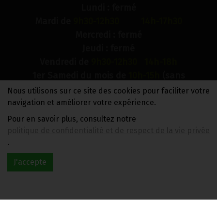
Lundi : fermé
Mardi de
9h30-12h30 14h-17h30
Mercredi : fermé
Jeudi : fermé
Vendredi de
9h30-12h30 14h-18h
1er Samedi du mois de
10h-15h
(sans
interruption)
Nous utilisons sur ce site des cookies pour faciliter votre
Dimanche : fermé
navigation et améliorer votre expérience.
Pour en savoir plus, consultez notre
N° de compte bancaire : BE88 0018 9900 2241
politique de confidentialité et de respect de la vie privée
TVA BE0733 949 609
.
J'accepte
Réalisé avec
par
MonSiteAMoi