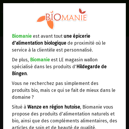
0
Lieux de réception/livraison
Livraison à votre domicile
Biomanie
est avant tout
une épicerie
PARFUMS & DÉODORANTS
d'alimentation biologique
de proximité où le
Nous envoyons votre commande à votre
service à la clientèle est personnalisé.
domicile en
Belgique, France, Luxembourg,
Royaume-Uni, Suisse, Pays-Bas, Portugal,
De plus,
Biomanie
est LE magasin wallon
Espagne
. Pour
d'autres pays
, merci de nous
spécialisé dans les produits d'
Hildegarde de
contacter.
Bingen
.
Vous ne recherchez pas simplement des
Choisir ce lieu
SANTE & BIEN-ETRE
>
produits bio, mais ce qui se fait de mieux dans le
Cosmétique & soin naturels
>
domaine ?
Parfums & Déodorants
Dans un point d'enlèvement BPost
Situé à
Wanze en région hutoise
, Biomanie vous
propose des produits d'alimentation naturels et
En choisissant un Point d’enlèvement ou un
bio, ainsi que des compléments alimentaires, des
distributeur bbox, vous permettez d’éviter des
articles de soin et de beauté de qualité.