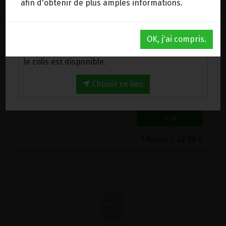
afin d'obtenir de plus amples informations.
Au magasin de Wanze (BE)
OK, j'ai compris.
Venez chercher votre commande au magasin,
EAU DE PARFUM INDOMPTABLE CYBELE AIMEE DE MARS 30ML
le colis est disponible.
42.8€/pc
Choisir ce lieu
-
+
1
flacon
42.8
€
1 flacon = 42.80 €