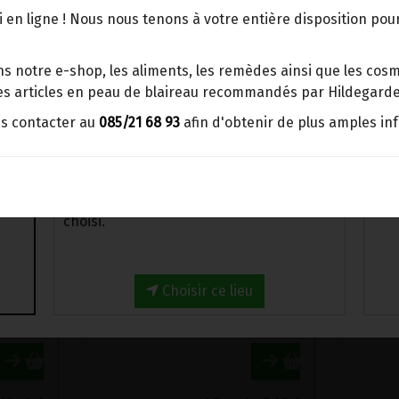
es salées & sucrées
>
Miels
points d'enlèvement ou distributeurs
 en ligne ! Nous nous tenons à votre entière disposition po
BBox
Merci de signaler dans les
s notre e-shop, les aliments, les remèdes ainsi que les cosmé
commentaires, le point d'enlèvement
 les articles en peau de blaireau recommandés par Hildegarde
choisi.
us contacter au
085/21 68 93
afin d'obtenir de plus amples in
Sinon, vous pouvez envoyer un mail avec
le point d'enlèvement désiré ou bien
nous vous recontacterons afin de
déterminer ensemble le lieu de livraison
choisi.
MIEL DE CHATAIGNIER BRUT & CRU WILD ABOUT HONEY 500G
MIEL DE CHATAIGNIER CRU GREC BIO ELEOS 270G
.4€/pc
7.95€/pc
Choisir ce lieu
18.4
€
-
1
Bocal
+
7.95
€
-