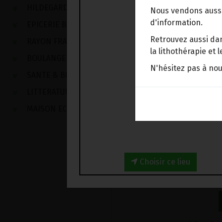
EPICERIE BIO
>
Garnitur
HILDEGARDE DE BINGEN
Nous vendons aussi
d'information.
EPICERIE BIO
Retrouvez aussi dan
RAYON FRAIS
la lithothérapie et
BOULANGERIE
N'hésitez pas à no
SANTE & BIEN-ETRE
LITTERATURE
MAISON ECOLOGIQUE
18
Choisir ce lieu
-
1
Bocal
+