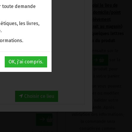
avoir choisi le lieu de
ur toute demande
livraison (domicile/point
d'enlèvement
tiques, les livres,
Bpost/retrait au magasin)
.
en tapant quelques lettres
formations.
du nom du produit
Cliquez ensuite sur le
bouton
sur la
OK, j'ai compris.
fiche du produit pour
l'ajouter à votre panier
Produit que vous pouvez
MIEL DE THYM GREC EN RAYON BIO ELEOS 400G
12.95€/pc
supprimer ou modifier
Choisir ce lieu
avant de valider votre
1
Bocal
+
12.95
€
commande. Après
validation des informations,
la commande sera
considérée comme