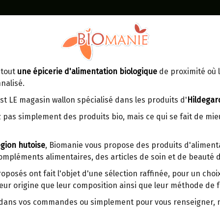
Identifiez-vous
Dans un point d'enlèvement BPost
 tout
une épicerie d'alimentation biologique
de proximité où l
MOMENT
CONTACT
nalisé.
En choisissant un Point d’enlèvement ou
Ven
tre
un distributeur bbox, vous permettez
maga
st LE magasin wallon spécialisé dans les produits d'
Hildegar
d’éviter des trajets inutiles. En posant ce
ays-
 pas simplement des produits bio, mais ce qui se fait de mi
choix, vous contribuez à la réduction des
s
émissions de CO₂ de 30 % en moyenne.
gion hutoise
, Biomanie vous propose des produits d'alimenta
Et grâce au plus grand réseau de
compléments alimentaires, des articles de soin et de beauté d
distribution de Belgique, il y a toujours
une solution près de chez vous.
roposés ont fait l'objet d'une sélection raffinée, pour un cho
eur origine que leur composition ainsi que leur méthode de f
Venez chercher votre colis dans un point
d'enlèvement ou distributeur BBox de
r dans vos commandes ou simplement pour vous renseigner,
BPost :