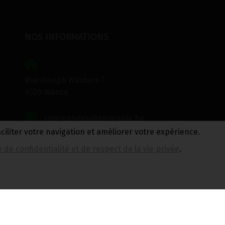
NOS INFORMATIONS
Rue Joseph Wauters 7
4520 Wanze
commandes@biomanie.be
aciliter votre navigation et améliorer votre expérience.
+3285216893
e de confidentialité et de respect de la vie privée
.
i,
BE0733.949.609
Callet Aude
N
Politique de confidentialité et de respect de la
vie privée