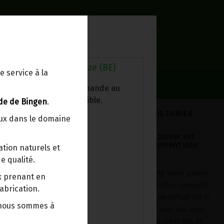
0
Lieu de réception
Mon panier
Livraison à votre domicile
0.00 €
Au magasin de Wanze (BE)
e service à la
ez chercher votre commande au
sin, le colis est disponible.
de de Bingen
.
VOTRE PANIER
eux dans le domaine
Votre panier est
actuellement vide
tion naturels et
e qualité.
Pour remplir votre panier,
ix prenant en
après vous-être connecté
abrication.
avec votre identifiant (et si
 nous sommes à
vous n'en avez pas, vous
devrez en créer un), et