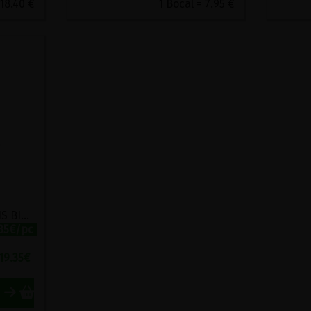
 18.40 €
1 Bocal = 7.95 €
MIEL GREC A LA PROPOLIS BIO SYMBEEOSIS 280G
.35€/pc
19.35
€