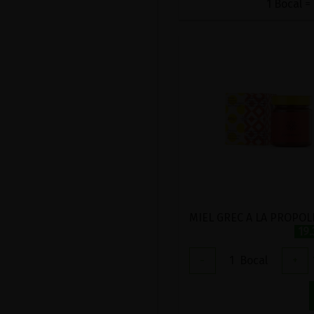
1 Bocal =
19
-
1
Bocal
+