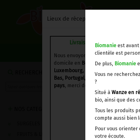
Lieux de réception/livraison
Livraison à votre domicile
Biomanie
est avant
NOS VENTES DU 
clientèle est person
Nous envoyons votre commande à vo
domicile en
Belgique, France,
De plus,
Biomanie
e
Luxembourg, Royaume-Uni, Suisse, P
MIELS
RECHERCHE
Vous ne recherchez
Bas, Portugal, Espagne
. Pour
d'autre
?
pays
, merci de nous contacter.
Situé à
Wanze en ré
bio, ainsi que des 
NOS CATEGORIES
Tous les produits p
compte aussi bien l
SURGELES
Pour vous oriente
FRUITS & LEGUMES
votre écoute.