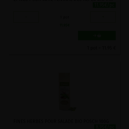
11.95€/pc
-
+
1
pot
11.95
€
1 pot = 11.95 €
FINES HERBES POUR SALADE BIO POSCH 100G
8.95€/pc