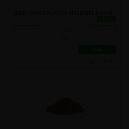
EPICES POUR BISCUITS AU GINGEMBRE BIO VIRIDITAS 50G
6.3€/pc
-
+
1
pot
6.3
€
1 pot = 6.30 €