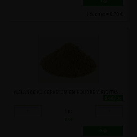
1 sachet = 8.70 €
MELANGE AU GERANIUM EN POUDRE VIRIDITAS 40G
8.4€/pc
-
+
1
pc
8.4
€