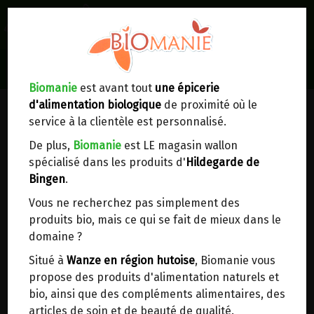
0
Lieux de réception/livraison
Livraison à votre domicile
Biomanie
est avant tout
une épicerie
d'alimentation biologique
de proximité où le
Nous envoyons votre commande à votre
service à la clientèle est personnalisé.
domicile en
Belgique, France, Luxembourg,
Royaume-Uni, Suisse, Pays-Bas, Portugal,
De plus,
Biomanie
est LE magasin wallon
Espagne
. Pour
d'autres pays
, merci de nous
spécialisé dans les produits d'
Hildegarde de
contacter.
Bingen
.
Vous ne recherchez pas simplement des
Choisir ce lieu
produits bio, mais ce qui se fait de mieux dans le
domaine ?
Dans un point d'enlèvement BPost
Situé à
Wanze en région hutoise
, Biomanie vous
propose des produits d'alimentation naturels et
En choisissant un Point d’enlèvement ou un
bio, ainsi que des compléments alimentaires, des
distributeur bbox, vous permettez d’éviter des
articles de soin et de beauté de qualité.