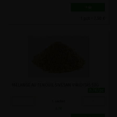
1 pot = 7.50 €
MELANGE AU FENOUIL SIVESAN VIRIDITAS 50G
8.7€/pc
-
+
1
sachet
8.7
€