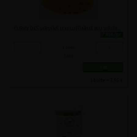
CURRY DES JARDINS D'HILDEGARDE BIO VIRIDITAS 50G
7.95€/pc
-
+
1
boîte
7.95
€
1 boîte = 7.95 €