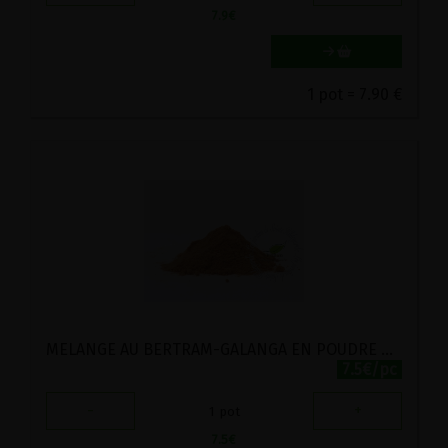
7.9
€
1 pot = 7.90 €
MELANGE AU BERTRAM-GALANGA EN POUDRE BIO VIRIDITAS 40G
7.5€/pc
-
+
1
pot
7.5
€