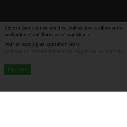
Nous utilisons sur ce site des cookies pour faciliter votre
navigation et améliorer votre expérience.
Pour en savoir plus, consultez notre
politique de confidentialité et de respect de la vie privée
MELANGE HYSOPE-SERPOLET FEUILLES COUPEES BIO VIRIDITAS 30G
.
6.95€/pc
J'accepte
-
+
1
pot
6.95
€
1 pot = 6.95 €