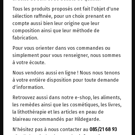
trajets inutiles. En posant ce choix, vous
Tous les produits proposés ont fait l'objet d'une
contribuez à la réduction des émissions de CO₂
EPICES POUR SALADE BIO POSCH
sélection raffinée, pour un choix prenant en
de 30 % en moyenne. Et grâce au plus grand
100G
compte aussi bien leur origine que leur
réseau de distribution de Belgique, il y a
composition ainsi que leur méthode de
toujours une solution près de chez vous.
fabrication.
Origine : Autriche.
Venez chercher votre colis dans un point
Pour vous orienter dans vos commandes ou
d'enlèvement ou distributeur BBox de BPost :
Donne aux vinaigrettes ce petit quelque chose
simplement pour vous renseigner, nous sommes
Qualité biologique et végétalienne
points d'enlèvement ou distributeurs BBox
à votre écoute.
Avec du sel gemme naturel et des épices
Merci de signaler dans les commentaires, le
Hildegarde
Nous vendons aussi en ligne ! Nous nous tenons
point d'enlèvement choisi.
à votre entière disposition pour toute demande
L'assaisonnement pour salades rehaussera vos
Sinon, vous pouvez envoyer un mail avec le
d'information.
vinaigrettes. Mélangé à de l'eau, du vinaigre et de
point d'enlèvement désiré ou bien nous vous
l'huile, ou à du yaourt, ce mélange
Retrouvez aussi dans notre e-shop, les aliments,
recontacterons afin de déterminer ensemble le
d'assaisonnement bio au fenouil, au galanga et à
les remèdes ainsi que les cosmétiques, les livres,
lieu de livraison choisi.
la noix de muscade apporte une touche
la lithothérapie et les articles en peau de
d'originalité à vos salades. De plus, la recette est
blaireau recommandés par Hildegarde.
végétalienne et les ingrédients utilisés sont issus
N'hésitez pas à nous contacter au
085/21 68 93
de l'agriculture biologique. Cela donne à votre
Choisir ce lieu