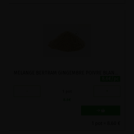
MÉLANGE BERTRAM GINGEMBRE POIVRE BLANC EN POUDRE BIO VIRIDITAS 50 G
8.6€/pc
-
+
1
pot
8.6
€
1 pot = 8.60 €