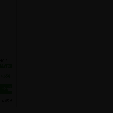
PENNE BLE ANCIEN BLANC SENATORE CAPPELLI BIO LA TERRA E IL CIELO 500G
65€/pc
4.65
€
 4.65 €