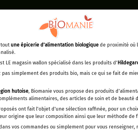
Identifiez-vous
Dans un point d'enlèvement BPost
 tout
une épicerie d'alimentation biologique
de proximité où l
MOMENT
CONTACT
nalisé.
En choisissant un Point d’enlèvement ou
Ven
tre
un distributeur bbox, vous permettez
maga
st LE magasin wallon spécialisé dans les produits d'
Hildegar
d’éviter des trajets inutiles. En posant ce
ays-
 pas simplement des produits bio, mais ce qui se fait de mi
choix, vous contribuez à la réduction des
s
émissions de CO₂ de 30 % en moyenne.
gion hutoise
, Biomanie vous propose des produits d'alimenta
Et grâce au plus grand réseau de
compléments alimentaires, des articles de soin et de beauté d
distribution de Belgique, il y a toujours
FARINE BLANCHE T65 BLES
une solution près de chez vous.
DEMETER BIO ADAL TERRA
roposés ont fait l'objet d'une sélection raffinée, pour un cho
eur origine que leur composition ainsi que leur méthode de f
Venez chercher votre colis dans un point
d'enlèvement ou distributeur BBox de
r dans vos commandes ou simplement pour vous renseigner,
Origine : France (Lorraine).
BPost :
Label : Biodynamie.