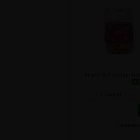
4.
-
1
paquet
+
1 paquet =