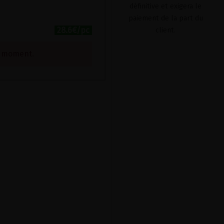
définitive et exigera le
paiement de la part du
28.6€/pc
client.
e moment.