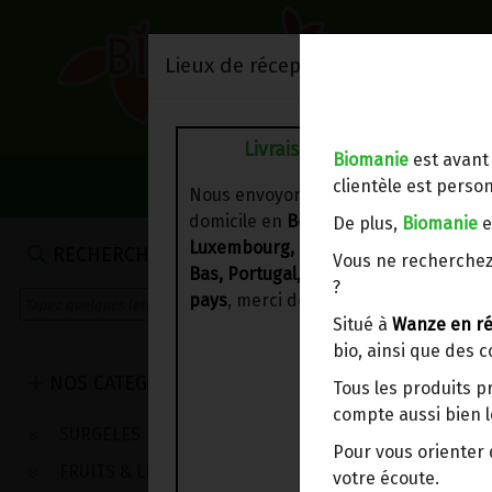
Lieux de réception/livraison
Livraison à votre domicile
Biomanie
est avant
NOS VENTES DU 
clientèle est person
Nous envoyons votre commande à vo
domicile en
Belgique, France,
De plus,
Biomanie
e
Luxembourg, Royaume-Uni, Suisse, P
RECHERCHE
Vous ne recherchez
Bas, Portugal, Espagne
. Pour
d'autre
?
pays
, merci de nous contacter.
Situé à
Wanze en ré
bio, ainsi que des 
NOS CATEGORIES
Tous les produits p
compte aussi bien l
SURGELES
Pour vous oriente
FRUITS & LEGUMES
votre écoute.