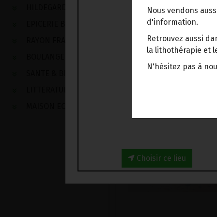
HILDEGARDE DE BINGEN
Nous vendons aussi
d'information.
EPICERIE BIO
Retrouvez aussi dan
RAYON FRAIS
la lithothérapie et
BOULANGERIE
N'hésitez pas à no
SANTE & BIEN-ETRE
LITTERATURE
MAISON ECOLOGIQUE
Choisir ce lieu