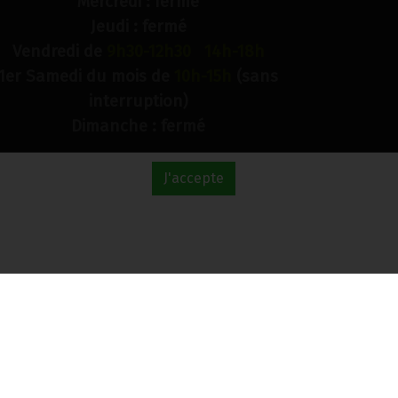
Mercredi : fermé
Jeudi : fermé
Vendredi de
9h30-12h30 14h-18h
1er Samedi du mois de
10h-15h
(sans
interruption)
Dimanche : fermé
° de compte bancaire : BE88 0018 9900 2241
J'accepte
TVA BE0733 949 609