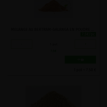
MELANGE AU BERTRAM-GALANGA EN POUDRE BIO VIRIDITAS 40G
7.5€/pc
-
+
1
pot
7.5
€
1 pot = 7.50 €