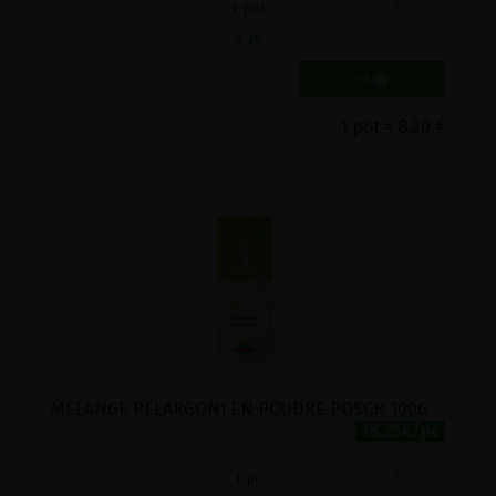
-
+
1
pot
8.2
€
1 pot = 8.20 €
MELANGE PELARGONI EN POUDRE POSCH 100G
18.25€/pc
-
+
1
pc