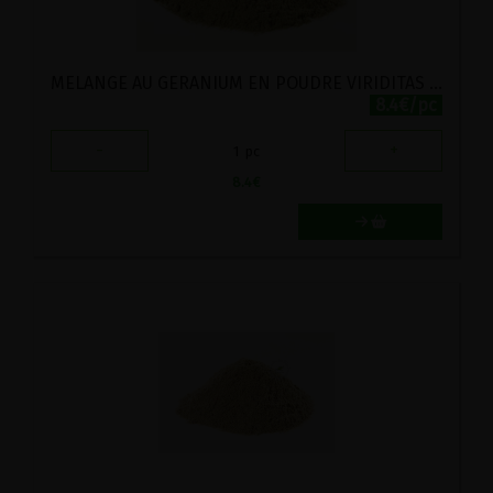
MELANGE AU GERANIUM EN POUDRE VIRIDITAS 40G
8.4€/pc
-
+
1
pc
8.4
€