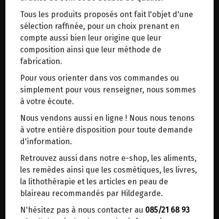
trajets inutiles. En posant ce choix, vous
Tous les produits proposés ont fait l'objet d'une
contribuez à la réduction des émissions de CO₂
MELANGE POUDRE POUR OEUF BIO
sélection raffinée, pour un choix prenant en
de 30 % en moyenne. Et grâce au plus grand
VIRIDITAS 50G
compte aussi bien leur origine que leur
réseau de distribution de Belgique, il y a
composition ainsi que leur méthode de
toujours une solution près de chez vous.
fabrication.
Origine : France.
Venez chercher votre colis dans un point
Pour vous orienter dans vos commandes ou
d'enlèvement ou distributeur BBox de BPost :
Des plantes utilisées en phytothérapie pour leurs
simplement pour vous renseigner, nous sommes
points d'enlèvement ou distributeurs BBox
propriétés carminatives et antispasmodiques.
à votre écoute.
Merci de signaler dans les commentaires, le
Nous vendons aussi en ligne ! Nous nous tenons
Le cumin permet de faciliter la digestion en
point d'enlèvement choisi.
à votre entière disposition pour toute demande
augmentant la libération de protéines digestives
Sinon, vous pouvez envoyer un mail avec le
d'information.
dans la bouche, l’estomac et l’intestin grêle.
point d'enlèvement désiré ou bien nous vous
Retrouvez aussi dans notre e-shop, les aliments,
recontacterons afin de déterminer ensemble le
Le cumin augmente aussi la libération de la bile
les remèdes ainsi que les cosmétiques, les livres,
lieu de livraison choisi.
du foie qui contribue à digérer les graisses et
la lithothérapie et les articles en peau de
certains nutriments dans l’intestin.
blaireau recommandés par Hildegarde.
N'hésitez pas à nous contacter au
085/21 68 93
Choisir ce lieu
Quant au poivre blanc, Il favorise la sécrétion de