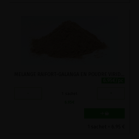
MELANGE RAIFORT-GALANGA EN POUDRE VIRIDITAS 50G
6.95€/pc
-
+
1
sachet
6.95
€
1 sachet = 6.95 €