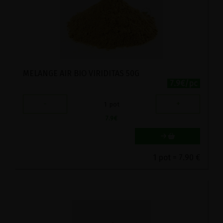
MELANGE AIR BIO VIRIDITAS 50G
7.9€/pc
-
+
1
pot
7.9
€
1 pot = 7.90 €