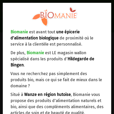
0
Lieux de réception/livraison
Livraison à votre domicile
Biomanie
est avant tout
une épicerie
d'alimentation biologique
de proximité où le
Nous envoyons votre commande à votre
service à la clientèle est personnalisé.
domicile en
Belgique, France, Luxembourg,
Royaume-Uni, Suisse, Pays-Bas, Portugal,
De plus,
Biomanie
est LE magasin wallon
Espagne
. Pour
d'autres pays
, merci de nous
spécialisé dans les produits d'
Hildegarde de
contacter.
Bingen
.
Vous ne recherchez pas simplement des
Choisir ce lieu
produits bio, mais ce qui se fait de mieux dans le
domaine ?
Dans un point d'enlèvement BPost
Situé à
Wanze en région hutoise
, Biomanie vous
propose des produits d'alimentation naturels et
En choisissant un Point d’enlèvement ou un
bio, ainsi que des compléments alimentaires, des
distributeur bbox, vous permettez d’éviter des
articles de soin et de beauté de qualité.