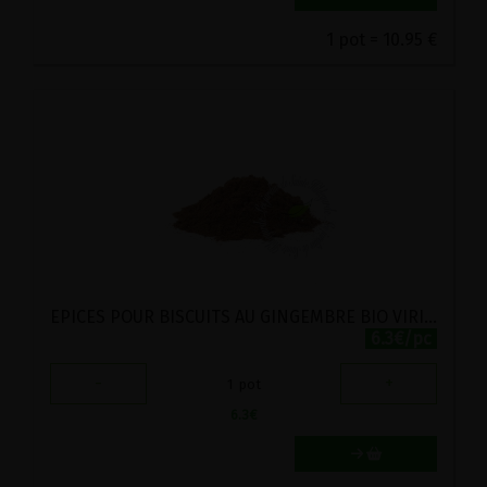
1 pot = 10.95 €
EPICES POUR BISCUITS AU GINGEMBRE BIO VIRIDITAS 50G
6.3€/pc
-
+
1
pot
6.3
€