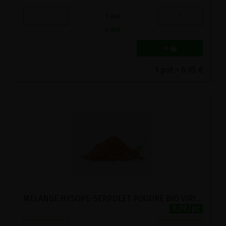
-
+
1
pot
6.95
€
1 pot = 6.95 €
MELANGE HYSOPE-SERPOLET POUDRE BIO VIRIDITAS 30G
8.2€/pc