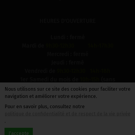
HEURES D'OUVERTURE
Lundi : fermé
Mardi de
9h30-12h30 14h-17h30
Mercredi : fermé
Jeudi : fermé
Vendredi de
9h30-12h30 14h-18h
1er Samedi du mois de
10h-15h
(sans
interruption)
Nous utilisons sur ce site des cookies pour faciliter votre
Dimanche : fermé
navigation et améliorer votre expérience.
Pour en savoir plus, consultez notre
N° de compte bancaire : BE88 0018 9900 2241
politique de confidentialité et de respect de la vie privée
TVA BE0733 949 609
.
J'accepte