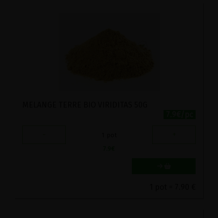
MELANGE TERRE BIO VIRIDITAS 50G
7.9€/pc
-
+
1
pot
7.9
€
1 pot = 7.90 €