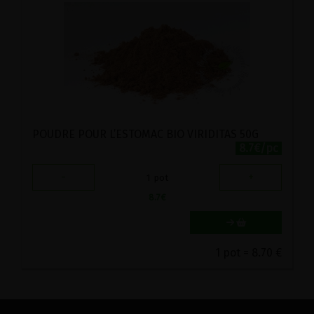
POUDRE POUR L’ESTOMAC BIO VIRIDITAS 50G
8.7€/pc
-
+
1
pot
8.7
€
1 pot = 8.70 €