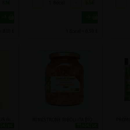
8.1
€
-
1
Bocal
+
6.5
€
-
= 8.10 €
1 Bocal = 6.50 €
LEGUMES POUR COUSCOUS BIO KARINE ET JEFF 520G
MINESTRONE RIBOLLITA BIO RADICI 690G
15€/pc
11.45€/pc