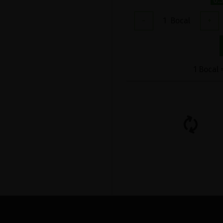
6.
-
1
Bocal
+
1 Bocal 