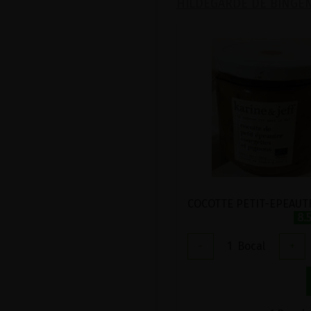
HILDEGARDE DE BINGE
8.
-
1
Bocal
+