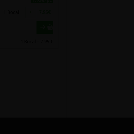
7.95€/pc
1
Bocal
+
7.95
€
1 Bocal = 7.95 €