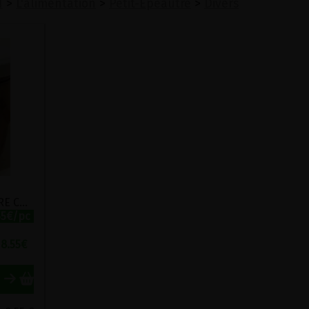
N
>
L'alimentation
>
Petit-Epeautre
>
Divers
COCOTTE PETIT-EPEAUTRE COURGETTES ET PIGNONS DE PIN BIO KARINE ET JEFF 380G
55€/pc
8.55
€