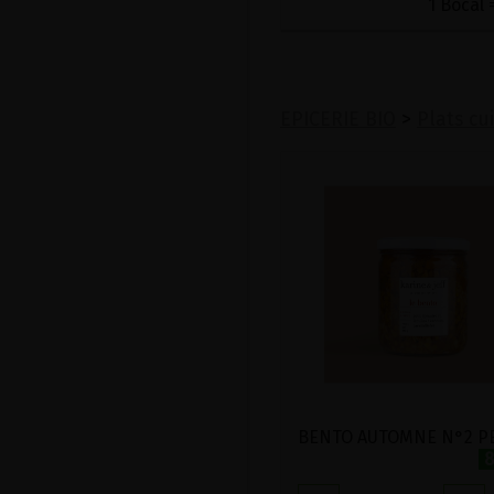
1 Bocal 
EPICERIE BIO
>
Plats cu
8