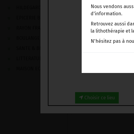
Nous vendons aussi
HILDEGARDE DE BINGEN
d'information.
EPICERIE BIO
Retrouvez aussi dan
RAYON FRAIS
la lithothérapie et
BOULANGERIE
N'hésitez pas à no
SANTE & BIEN-ETRE
LITTERATURE
MAISON ECOLOGIQUE
Choisir ce lieu