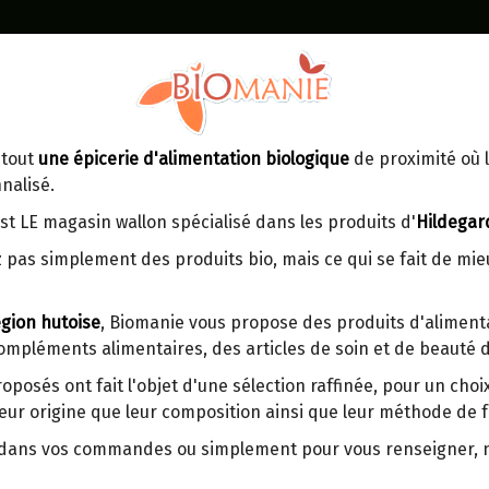
Identifiez-vous
Dans un point d'enlèvement BPost
 tout
une épicerie d'alimentation biologique
de proximité où l
MOMENT
CONTACT
nalisé.
En choisissant un Point d’enlèvement ou
Ven
tre
un distributeur bbox, vous permettez
maga
st LE magasin wallon spécialisé dans les produits d'
Hildegar
d’éviter des trajets inutiles. En posant ce
ays-
 pas simplement des produits bio, mais ce qui se fait de mi
choix, vous contribuez à la réduction des
s
émissions de CO₂ de 30 % en moyenne.
gion hutoise
, Biomanie vous propose des produits d'alimenta
Et grâce au plus grand réseau de
compléments alimentaires, des articles de soin et de beauté d
distribution de Belgique, il y a toujours
MOUSSAKA AUBERGINE ET 
une solution près de chez vous.
ET JEFF 360G
roposés ont fait l'objet d'une sélection raffinée, pour un cho
eur origine que leur composition ainsi que leur méthode de f
Venez chercher votre colis dans un point
d'enlèvement ou distributeur BBox de
Origine : France (Sud-Ouest).
r dans vos commandes ou simplement pour vous renseigner,
BPost :
Produit artisanal.