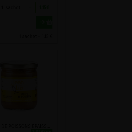
1
sachet
+
1.15
€
1 sachet = 1.15 €
SOUPE DE POISSONS EPAISSE AUX LEGUMES BIO A DILUER JEAN DE LUZ 380G