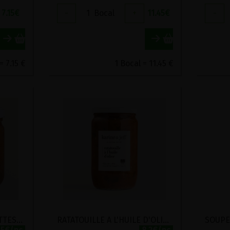
7.15
€
-
1
Bocal
+
11.45
€
-
= 7.15 €
1 Bocal = 11.45 €
QUINOA TOMATES-CAROTTES-CUMIN BIO KARINE ET JEFF 350G
RATATOUILLE A L'HUILE D'OLIVE BIO KARINE ET JEFF 660G