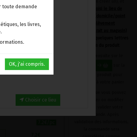
devrez en créer un), et
ur toute demande
avoir choisi le lieu de
livraison (domicile/point
d'enlèvement
avec des oignons, du
tiques, les livres,
Bpost/retrait au magasin)
ivre, agrémentées de
.
en tapant quelques lettres
ne nuance inattendue
formations.
du nom du produit
drées de parmesan.
Cliquez ensuite sur le
es* (orig. France), tofu*
OK, j'ai compris.
bouton
sur la
, soja cuisine* (eau,
fiche du produit pour
nne*|orig. France), huile
l'ajouter à votre panier
d* (orig. Sud-Ouest),
silic*, parmesan* (lait),
Produit que vous pouvez
rès, poivre*.
Choisir ce lieu
supprimer ou modifier
avant de valider votre
ologique
commande. Après
validation des informations,
7.2€/pc
la commande sera
7.2
€
considérée comme