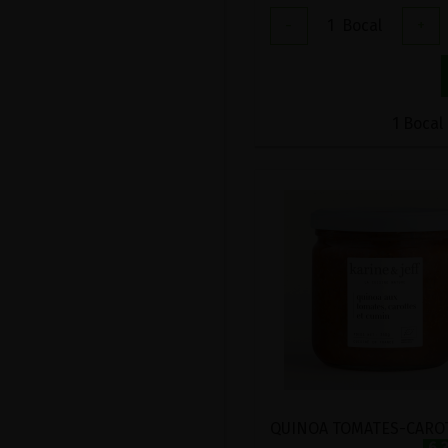
-
1
Bocal
+
1 Bocal 