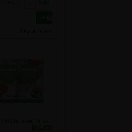
1
Bocal
+
5.65
€
1 Bocal = 5.65 €
PROMO POTABIO FENOUIL NATALI 2 SACHETS
1.15€/pc