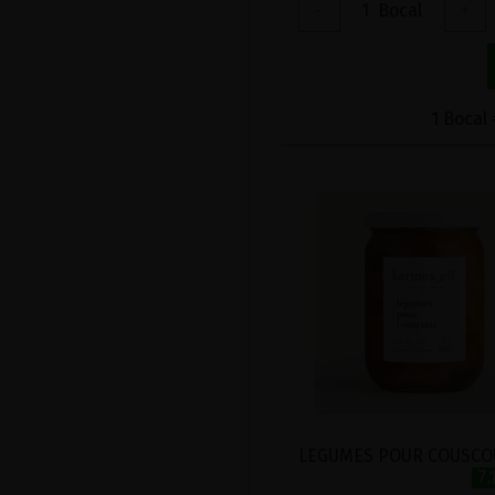
-
1
Bocal
+
1 Bocal 
7.