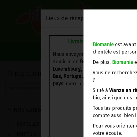
Lieux de réception/livraison
Livraison à votre domicile
Biomanie
est avant
NOS VENTES DU 
clientèle est person
Nous envoyons votre commande à vo
domicile en
Belgique, France,
De plus,
Biomanie
e
Luxembourg, Royaume-Uni, Suisse, P
Vous ne recherchez
RECHERCHE
Bas, Portugal, Espagne
. Pour
d'autre
?
pays
, merci de nous contacter.
Situé à
Wanze en ré
bio, ainsi que des 
Tous les produits p
NOS CATEGORIES
compte aussi bien l
SURGELES
Pour vous oriente
votre écoute.
FRUITS & LEGUMES