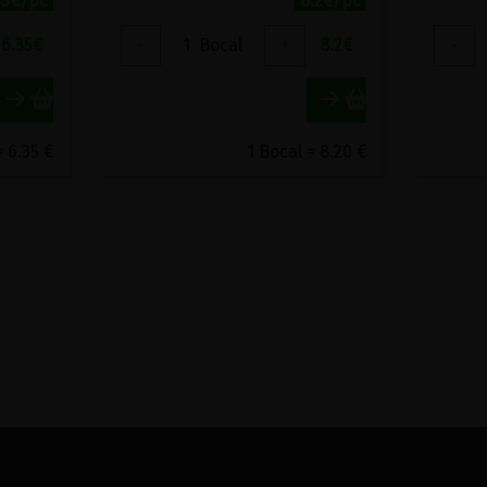
35€/pc
8.2€/pc
6.35
€
-
1
Bocal
+
8.2
€
-
= 6.35 €
1 Bocal = 8.20 €