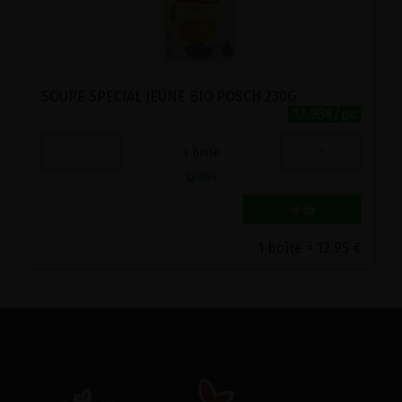
SOUPE SPECIAL JEÛNE BIO POSCH 230G
12.95€/pc
-
+
1
boîte
12.95
€
1 boîte = 12.95 €