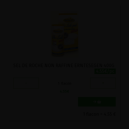
SEL DE ROCHE NON RAFFINE ERNTESEGEN 400G
4.55€/pc
-
+
1
flacon
4.55
€
1 flacon = 4.55 €