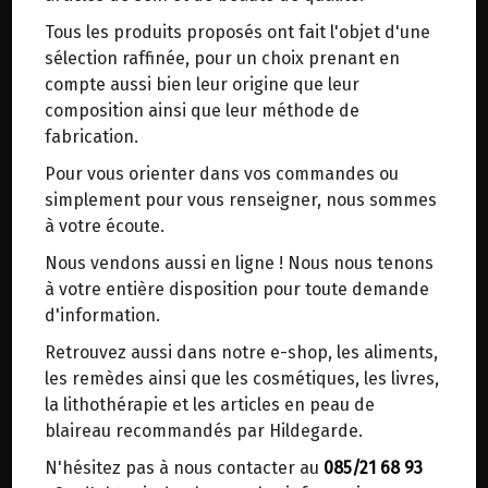
trajets inutiles. En posant ce choix, vous
Tous les produits proposés ont fait l'objet d'une
contribuez à la réduction des émissions de CO₂
SEL DE ROCHE NON RAFFINE
sélection raffinée, pour un choix prenant en
de 30 % en moyenne. Et grâce au plus grand
ERNTESEGEN 1KG
compte aussi bien leur origine que leur
réseau de distribution de Belgique, il y a
composition ainsi que leur méthode de
toujours une solution près de chez vous.
fabrication.
Origine : Allemagne.
Venez chercher votre colis dans un point
Pour vous orienter dans vos commandes ou
d'enlèvement ou distributeur BBox de BPost :
Naturel, non enrichi en iode, non raffiné.
simplement pour vous renseigner, nous sommes
points d'enlèvement ou distributeurs BBox
à votre écoute.
Ingrédients: Sel gemme avec de l’iode
Merci de signaler dans les commentaires, le
Nous vendons aussi en ligne ! Nous nous tenons
naturellement lié.
point d'enlèvement choisi.
à votre entière disposition pour toute demande
Sinon, vous pouvez envoyer un mail avec le
d'information.
point d'enlèvement désiré ou bien nous vous
* Sel gemme de la mer primordiale
Retrouvez aussi dans notre e-shop, les aliments,
recontacterons afin de déterminer ensemble le
* Protégé des influences environnementales
les remèdes ainsi que les cosmétiques, les livres,
lieu de livraison choisi.
d'aujourd'hui
la lithothérapie et les articles en peau de
* Naturel, non traité et sans additifs
blaireau recommandés par Hildegarde.
N'hésitez pas à nous contacter au
085/21 68 93
Choisir ce lieu
Le sel de roche provient de la mer primordiale,