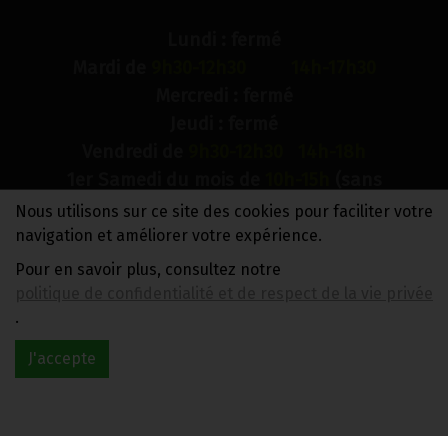
Lundi : fermé
Mardi de
9h30-12h30 14h-17h30
Mercredi : fermé
Jeudi : fermé
Vendredi de
9h30-12h30 14h-18h
1er Samedi du mois de
10h-15h
(sans
interruption)
Nous utilisons sur ce site des cookies pour faciliter votre
Dimanche : fermé
navigation et améliorer votre expérience.
Pour en savoir plus, consultez notre
N° de compte bancaire : BE88 0018 9900 2241
politique de confidentialité et de respect de la vie privée
TVA BE0733 949 609
.
J'accepte
Réalisé avec
par
MonSiteAMoi