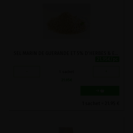
SEL MARIN DE GUERANDE ET 5% D'HERBES & EPICES D'HILDEGARDE BIO 500G
21.95€/pc
-
+
1
sachet
21.95
€
1 sachet = 21.95 €