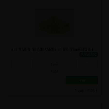
SEL MARIN DE GUERANDE ET 5% D'HERBES & EPICES D'HILDEGARDE BIO 200G
9.95€/pc
-
+
1
pot
9.95
€
1 pot = 9.95 €