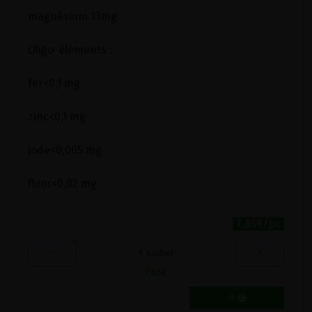
magnésium 13mg
Oligo-éléments :
fer<0,1 mg
zinc<0,1 mg
iode<0,005 mg
fluor<0,02 mg
7.85€/pc
-
+
1
sachet
7.85
€