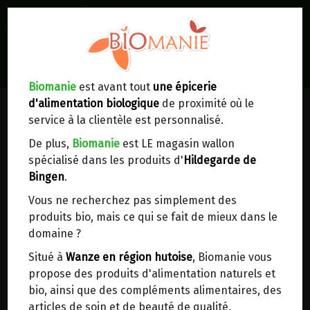
0
Lieux de réception/livraison
Livraison à votre domicile
Biomanie
est avant tout
une épicerie
d'alimentation biologique
de proximité où le
Nous envoyons votre commande à votre
service à la clientèle est personnalisé.
domicile en
Belgique, France, Luxembourg,
Royaume-Uni, Suisse, Pays-Bas, Portugal,
De plus,
Biomanie
est LE magasin wallon
Espagne
. Pour
d'autres pays
, merci de nous
spécialisé dans les produits d'
Hildegarde de
contacter.
Bingen
.
Vous ne recherchez pas simplement des
Choisir ce lieu
produits bio, mais ce qui se fait de mieux dans le
domaine ?
Dans un point d'enlèvement BPost
Situé à
Wanze en région hutoise
, Biomanie vous
propose des produits d'alimentation naturels et
En choisissant un Point d’enlèvement ou un
bio, ainsi que des compléments alimentaires, des
distributeur bbox, vous permettez d’éviter des
articles de soin et de beauté de qualité.