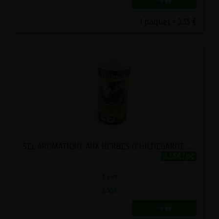
1 paquet = 3.15 €
SEL AROMATIQUE AUX HERBES D'HILDEGARDE DE BINGEN BIO AROMANDISE 100G
3.55€/pc
-
+
1
pot
3.55
€