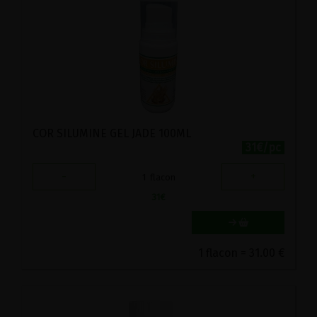
COR SILUMINE GEL JADE 100ML
31€/pc
-
+
1
flacon
31
€
1 flacon = 31.00 €