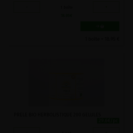
-
+
1
boîte
18.95
€
1 boîte = 18.95 €
PRELE BIO HERBOLISTIQUE 200 GELULES
29.6€/pc
-
+