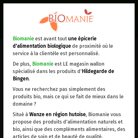
0
Lieux de réception/livraison
Livraison à votre domicile
Biomanie
est avant tout
une épicerie
d'alimentation biologique
de proximité où le
Nous envoyons votre commande à votre
service à la clientèle est personnalisé.
domicile en
Belgique, France, Luxembourg,
Royaume-Uni, Suisse, Pays-Bas, Portugal,
De plus,
Biomanie
est LE magasin wallon
Espagne
. Pour
d'autres pays
, merci de nous
spécialisé dans les produits d'
Hildegarde de
contacter.
Bingen
.
Vous ne recherchez pas simplement des
Choisir ce lieu
produits bio, mais ce qui se fait de mieux dans le
domaine ?
Dans un point d'enlèvement BPost
Situé à
Wanze en région hutoise
, Biomanie vous
propose des produits d'alimentation naturels et
En choisissant un Point d’enlèvement ou un
bio, ainsi que des compléments alimentaires, des
distributeur bbox, vous permettez d’éviter des
articles de soin et de beauté de qualité.