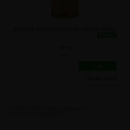
BOUILLON DE PIED DE VEAU BIO JARMINO 350ML
6.5€/pc
-
+
1
Bocal
6.5
€
1 Bocal = 6.50 €
EPICERIE BIO
>
Aides culinaires
>
Sel, Epices & Bouillons