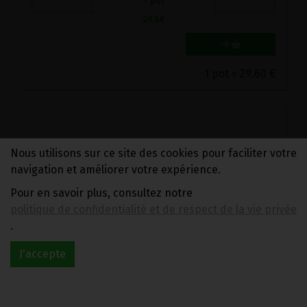
1
pot
29.6
€
1 pot = 29.60 €
Nous utilisons sur ce site des cookies pour faciliter votre
navigation et améliorer votre expérience.
Pour en savoir plus, consultez notre
politique de confidentialité et de respect de la vie privée
.
SILICIUM ORGANIQUE HERBOLISTIQUE 500ML
J'accepte
44.95€/pc
-
+
1