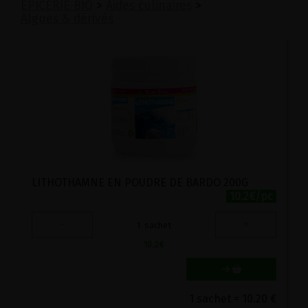
EPICERIE BIO
>
Aides culinaires
>
Algues & dérivés
LITHOTHAMNE EN POUDRE DE BARDO 200G
10.2€/pc
-
+
1
sachet
10.2
€
1 sachet = 10.20 €