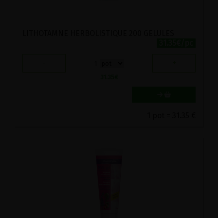
LITHOTAMNE HERBOLISTIQUE 200 GELULES
31.35€/pc
-
+
1
31.35
€
1 pot = 31.35 €