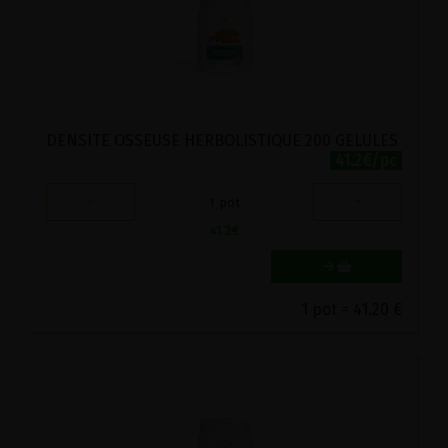
DENSITE OSSEUSE HERBOLISTIQUE 200 GELULES
41.2€/pc
-
+
1
pot
41.2
€
1 pot = 41.20 €