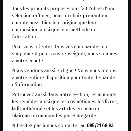
trajets inutiles. En posant ce choix, vous
Tous les produits proposés ont fait l'objet d'une
contribuez à la réduction des émissions de CO₂
VITAMINE C VEGETALE
sélection raffinée, pour un choix prenant en
de 30 % en moyenne. Et grâce au plus grand
HERBOLISTIQUE 200 GELULES
compte aussi bien leur origine que leur
réseau de distribution de Belgique, il y a
composition ainsi que leur méthode de
toujours une solution près de chez vous.
fabrication.
Origine : France.
Venez chercher votre colis dans un point
Laboratoire indépendant du Val de Loire
Pour vous orienter dans vos commandes ou
d'enlèvement ou distributeur BBox de BPost :
(Vendée).
simplement pour vous renseigner, nous sommes
points d'enlèvement ou distributeurs BBox
à votre écoute.
Plantes cryobroyées (broyage à froid),
Merci de signaler dans les commentaires, le
Nous vendons aussi en ligne ! Nous nous tenons
Plantes non irradiées,
point d'enlèvement choisi.
à votre entière disposition pour toute demande
Plantes biologiques,
Sinon, vous pouvez envoyer un mail avec le
d'information.
Gélules d’origine végétale.
point d'enlèvement désiré ou bien nous vous
Retrouvez aussi dans notre e-shop, les aliments,
recontacterons afin de déterminer ensemble le
Immunité.
les remèdes ainsi que les cosmétiques, les livres,
lieu de livraison choisi.
la lithothérapie et les articles en peau de
Cette synergie de plantes riches en vitamine C
blaireau recommandés par Hildegarde.
contribue à maintenir les défenses naturelles et
N'hésitez pas à nous contacter au
085/21 68 93
Choisir ce lieu
réduire la fatigue après un exercice physique