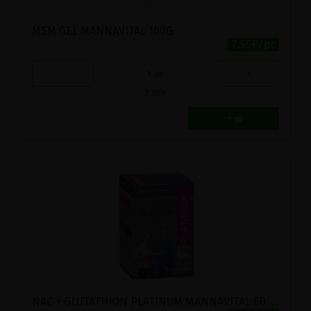
MSM GEL MANNAVITAL 100G
7.95€/pc
-
+
1
pc
7.95
€
NAC + GLUTATHION PLATINUM MANNAVITAL 60 GELULES