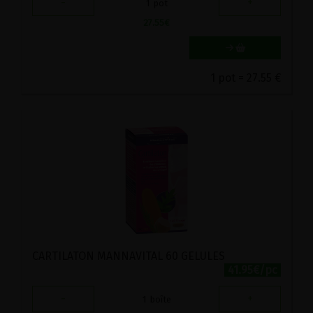
-
+
1
pot
27.55
€
1 pot = 27.55 €
CARTILATON MANNAVITAL 60 GELULES
41.95€/pc
-
+
1
boîte