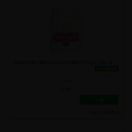
COMPLEXE OMEGA 3+6 HERBOLISTIQUE 200 CAPSUILES HUILEUSES
41.25€/pc
-
+
1
pot
41.25
€
1 pot = 41.25 €