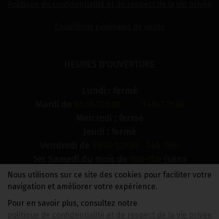
Politique de confidentialité et de respect de la vie privée
Conditions générales de vente
HEURES D'OUVERTURE
Lundi : fermé
Mardi de
9h30-12h30 14h-17h30
Mercredi : fermé
Jeudi : fermé
Vendredi de
9h30-12h30 14h-18h
1er Samedi du mois de
10h-15h
(sans
interruption)
Nous utilisons sur ce site des cookies pour faciliter votre
Dimanche : fermé
navigation et améliorer votre expérience.
Pour en savoir plus, consultez notre
N° de compte bancaire : BE88 0018 9900 2241
politique de confidentialité et de respect de la vie privée