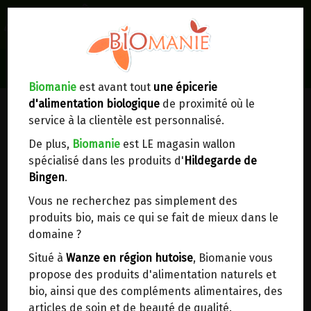
0
Lieux de réception/livraison
Livraison à votre domicile
Biomanie
est avant tout
une épicerie
d'alimentation biologique
de proximité où le
Nous envoyons votre commande à votre
service à la clientèle est personnalisé.
domicile en
Belgique, France, Luxembourg,
Royaume-Uni, Suisse, Pays-Bas, Portugal,
De plus,
Biomanie
est LE magasin wallon
Espagne
. Pour
d'autres pays
, merci de nous
spécialisé dans les produits d'
Hildegarde de
contacter.
Bingen
.
Vous ne recherchez pas simplement des
Choisir ce lieu
produits bio, mais ce qui se fait de mieux dans le
domaine ?
Dans un point d'enlèvement BPost
Situé à
Wanze en région hutoise
, Biomanie vous
propose des produits d'alimentation naturels et
VITAMINES ET MINERAUX
En choisissant un Point d’enlèvement ou un
bio, ainsi que des compléments alimentaires, des
distributeur bbox, vous permettez d’éviter des
HERBOLISTIQUE 200 GELULES
articles de soin et de beauté de qualité.