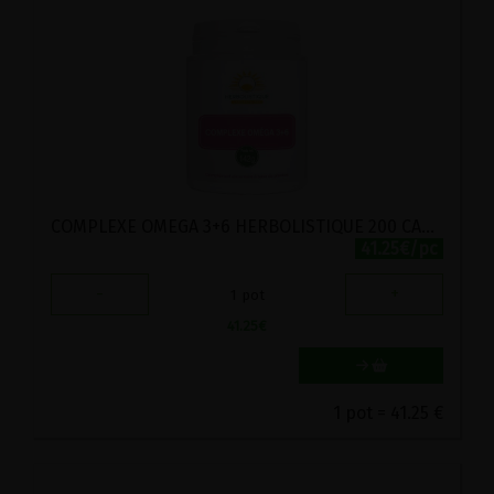
COMPLEXE OMEGA 3+6 HERBOLISTIQUE 200 CAPSUILES HUILEUSES
41.25€/pc
-
+
1
pot
41.25
€
1 pot = 41.25 €