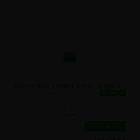
Compléments alimentaires
>
Confort respiratoire & allergies : nez, gorge &
bronches
HUILE DE NIGELLE HERBOLISTIQUE 200 CAPSULES
28.65€/pc
-
+
1
pot
28.65
€
1 pot = 28.65 €