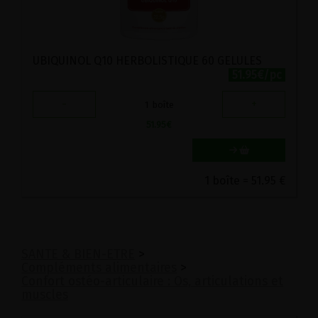
UBIQUINOL Q10 HERBOLISTIQUE 60 GELULES
51.95€/pc
-
+
1
boîte
51.95
€
1 boîte = 51.95 €
SANTE & BIEN-ETRE
>
Compléments alimentaires
>
Confort ostéo-articulaire : Os, articulations et
muscles