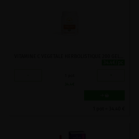
VITAMINE C VEGETALE HERBOLISTIQUE 200 GELULES
34.4€/pc
-
+
1
pot
34.4
€
1 pot = 34.40 €