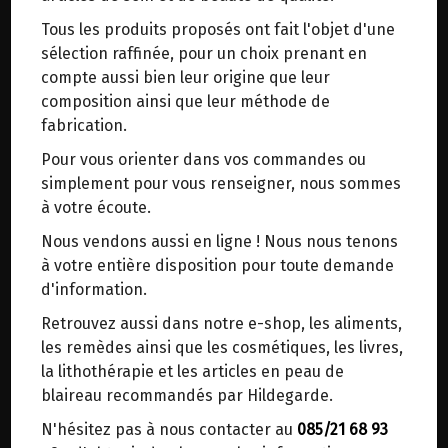
trajets inutiles. En posant ce choix, vous
Tous les produits proposés ont fait l'objet d'une
contribuez à la réduction des émissions de CO₂
Origine : France.
sélection raffinée, pour un choix prenant en
de 30 % en moyenne. Et grâce au plus grand
Laboratoire indépendant du Val de Loire
compte aussi bien leur origine que leur
réseau de distribution de Belgique, il y a
(Vendée).
composition ainsi que leur méthode de
toujours une solution près de chez vous.
fabrication.
Venez chercher votre colis dans un point
Plantes cryobroyées (broyage à froid),
Pour vous orienter dans vos commandes ou
d'enlèvement ou distributeur BBox de BPost :
Plantes non irradiées,
simplement pour vous renseigner, nous sommes
Plantes biologiques,
points d'enlèvement ou distributeurs BBox
à votre écoute.
Gélules d’origine végétale.
Merci de signaler dans les commentaires, le
Nous vendons aussi en ligne ! Nous nous tenons
point d'enlèvement choisi.
Cet apport minéro-vitaminique est optimisé pour
à votre entière disposition pour toute demande
Sinon, vous pouvez envoyer un mail avec le
compenser les subcarences et réduire la fatigue.
d'information.
point d'enlèvement désiré ou bien nous vous
Retrouvez aussi dans notre e-shop, les aliments,
recontacterons afin de déterminer ensemble le
Ce complexe contient des ingrédients d’origine
les remèdes ainsi que les cosmétiques, les livres,
lieu de livraison choisi.
marine : algue dunaliella salina (carotène),
la lithothérapie et les articles en peau de
dolomite (sédiments de mers anciennes riches
blaireau recommandés par Hildegarde.
en calcium et en magnésium) et d’origine
N'hésitez pas à nous contacter au
085/21 68 93
végétale : acérola (vitamine C) et cresson.
Choisir ce lieu