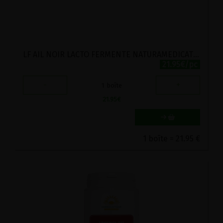
LF AIL NOIR LACTO FERMENTE NATURAMEDICATRIX 60 GELULES
21.95€/pc
-
+
1
boîte
21.95
€
1 boîte = 21.95 €