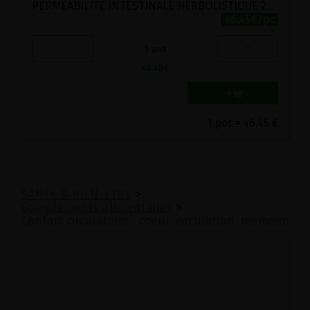
PERMEABILITE INTESTINALE HERBOLISTIQUE 200 GELULES
46.45€/pc
-
+
1
pot
46.45
€
1 pot = 46.45 €
SANTE & BIEN-ETRE
>
Compléments alimentaires
>
Confort circulatoire : coeur, circulation, mémoire