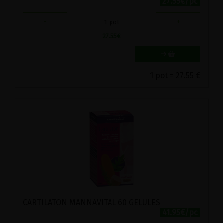
27.55€/pc
-
+
1
pot
27.55
€
1 pot = 27.55 €
CARTILATON MANNAVITAL 60 GELULES
41.95€/pc