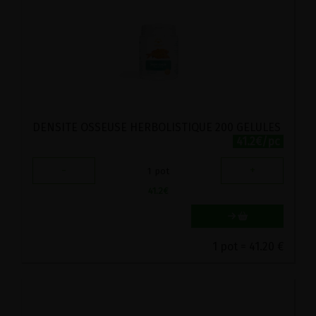
DENSITE OSSEUSE HERBOLISTIQUE 200 GELULES
41.2€/pc
-
+
1
pot
41.2
€
1 pot = 41.20 €