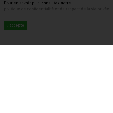
Pour en savoir plus, consultez notre
politique de confidentialité et de respect de la vie privée
.
MSM GEL MANNAVITAL 100G
J'accepte
7.95€/pc
-
+
1
pc
7.95
€