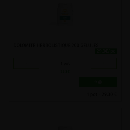
DOLOMITE HERBOLISTIQUE 200 GELULES
29.3€/pc
-
+
1
pot
29.3
€
1 pot = 29.30 €