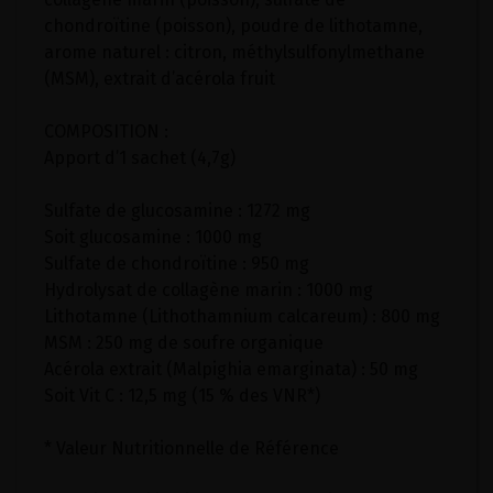
chondroïtine (poisson), poudre de lithotamne,
arome naturel : citron, méthylsulfonylmethane
(MSM), extrait d’acérola fruit
COMPOSITION :
Apport d’1 sachet (4,7g)
Sulfate de glucosamine : 1272 mg
Soit glucosamine : 1000 mg
Sulfate de chondroïtine : 950 mg
Hydrolysat de collagène marin : 1000 mg
Lithotamne (Lithothamnium calcareum) : 800 mg
MSM : 250 mg de soufre organique
Acérola extrait (Malpighia emarginata) : 50 mg
Soit Vit C : 12,5 mg (15 % des VNR*)
* Valeur Nutritionnelle de Référence