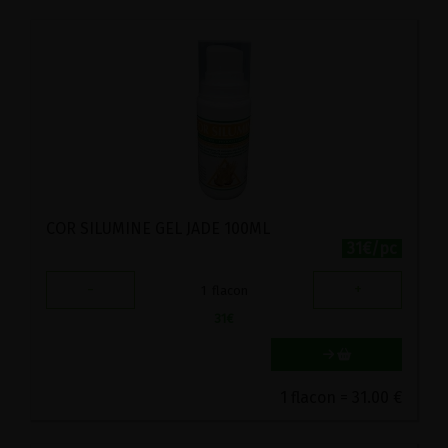
COR SILUMINE GEL JADE 100ML
31€/pc
-
+
1
flacon
31
€
1 flacon = 31.00 €