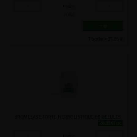
-
+
1
boîte
31.05
€
1 boîte = 31.05 €
BROMELASE FORTE HERBOLISTIQUE 60 GELULES
26.35€/pc
-
+
1
boîte