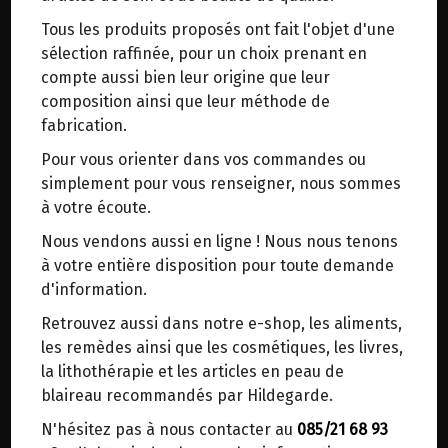
trajets inutiles. En posant ce choix, vous
Tous les produits proposés ont fait l'objet d'une
contribuez à la réduction des émissions de CO₂
Origine : France.
sélection raffinée, pour un choix prenant en
de 30 % en moyenne. Et grâce au plus grand
Laboratoire indépendant du Val de Loire
compte aussi bien leur origine que leur
réseau de distribution de Belgique, il y a
(Vendée).
composition ainsi que leur méthode de
toujours une solution près de chez vous.
fabrication.
Venez chercher votre colis dans un point
Plantes cryobroyées (broyage à froid),
Pour vous orienter dans vos commandes ou
d'enlèvement ou distributeur BBox de BPost :
Plantes non irradiées,
simplement pour vous renseigner, nous sommes
Plantes biologiques,
points d'enlèvement ou distributeurs BBox
à votre écoute.
Gélules d’origine végétale.
Merci de signaler dans les commentaires, le
Anti-âge & Articulations.
Nous vendons aussi en ligne ! Nous nous tenons
point d'enlèvement choisi.
à votre entière disposition pour toute demande
Sinon, vous pouvez envoyer un mail avec le
Fonctionnement normal des cartilages
d'information.
point d'enlèvement désiré ou bien nous vous
articulaires
Retrouvez aussi dans notre e-shop, les aliments,
recontacterons afin de déterminer ensemble le
les remèdes ainsi que les cosmétiques, les livres,
lieu de livraison choisi.
La glucosamine et la chondroïtine sont deux
la lithothérapie et les articles en peau de
constituants naturels des tissus conjonctifs de
blaireau recommandés par Hildegarde.
l’organisme retrouvés notamment au niveau du
N'hésitez pas à nous contacter au
085/21 68 93
cartilage articulaire, des os et des ligaments.
Choisir ce lieu