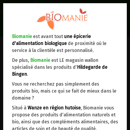
0
Lieux de réception/livraison
Livraison à votre domicile
Biomanie
est avant tout
une épicerie
d'alimentation biologique
de proximité où le
Nous envoyons votre commande à votre
service à la clientèle est personnalisé.
domicile en
Belgique, France, Luxembourg,
Royaume-Uni, Suisse, Pays-Bas, Portugal,
De plus,
Biomanie
est LE magasin wallon
Espagne
. Pour
d'autres pays
, merci de nous
spécialisé dans les produits d'
Hildegarde de
contacter.
Bingen
.
Vous ne recherchez pas simplement des
Choisir ce lieu
produits bio, mais ce qui se fait de mieux dans le
domaine ?
Dans un point d'enlèvement BPost
Situé à
Wanze en région hutoise
, Biomanie vous
propose des produits d'alimentation naturels et
CARTICOMPLEXE HERBOLISTIQUE
En choisissant un Point d’enlèvement ou un
bio, ainsi que des compléments alimentaires, des
distributeur bbox, vous permettez d’éviter des
30 SACHETS
articles de soin et de beauté de qualité.