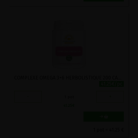
COMPLEXE OMEGA 3+6 HERBOLISTIQUE 200 CAPSUILES HUILEUSES
41.25€/pc
-
+
1
pot
41.25
€
1 pot = 41.25 €