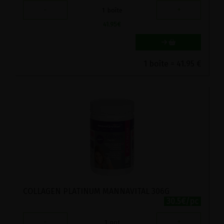
-
+
1
boîte
41.95
€
1 boîte = 41.95 €
COLLAGEN PLATINUM MANNAVITAL 306G
30.5€/pc
-
+
1
pot