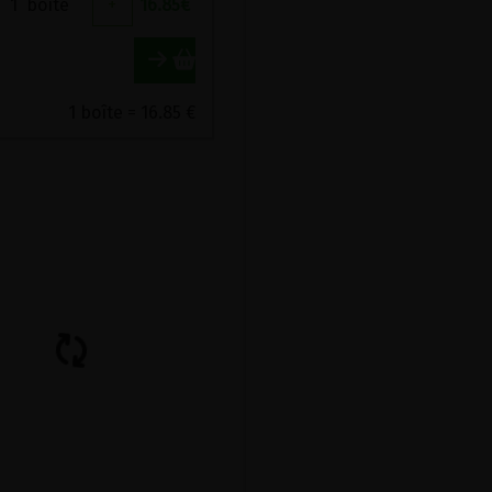
1
boîte
+
16.85
€
1 boîte = 16.85 €