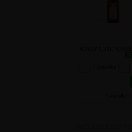
35
-
1
bouteille
+
1 bouteille =
SANTE & BIEN-ETRE
>
C