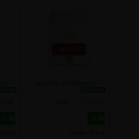
LF AIL NOIR LACTO FERMENTE NATURAMEDICATRIX 60 GELULES
UBIQUINOL Q10 HERBOLISTIQUE 60 GELULES
.95€/pc
51.95€/pc
21.95
€
-
1
boîte
+
51.95
€
 21.95 €
1 boîte = 51.95 €