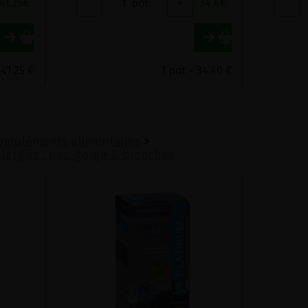
41.25
€
-
1
pot
+
34.4
€
-
 41.25 €
1 pot = 34.40 €
ompléments alimentaires
>
llergies : nez, gorge & bronches