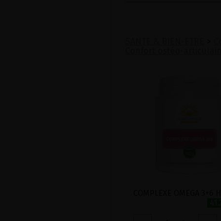
SANTE & BIEN-ETRE
>
C
Confort ostéo-articulair
41