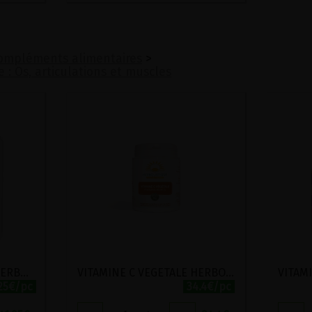
ompléments alimentaires
>
e : Os, articulations et muscles
COMPLEXE OMEGA 3+6 HERBOLISTIQUE 200 CAPSUILES HUILEUSES
VITAMINE C VEGETALE HERBOLISTIQUE 200 GELULES
.25€/pc
34.4€/pc