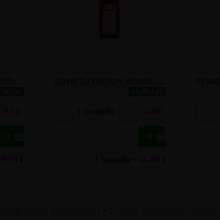
ACTILYM FLUIDE HERBOLISTIQUE 500ML
ELIXIR DU SUEDOIS HERBOLISTIQUE 500ML
.5€/pc
44.8€/pc
35.5
€
-
1
bouteille
+
44.8
€
-
 35.50 €
1 bouteille = 44.80 €
ompléments alimentaires
>
Confort circulatoire : coeur