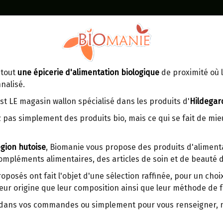
Identifiez-vous
Dans un point d'enlèvement BPost
 tout
une épicerie d'alimentation biologique
de proximité où l
MOMENT
CONTACT
nalisé.
En choisissant un Point d’enlèvement ou
Ven
tre
un distributeur bbox, vous permettez
maga
st LE magasin wallon spécialisé dans les produits d'
Hildegar
d’éviter des trajets inutiles. En posant ce
ays-
 pas simplement des produits bio, mais ce qui se fait de mi
choix, vous contribuez à la réduction des
s
émissions de CO₂ de 30 % en moyenne.
gion hutoise
, Biomanie vous propose des produits d'alimenta
Et grâce au plus grand réseau de
compléments alimentaires, des articles de soin et de beauté d
distribution de Belgique, il y a toujours
EAU DE MER (PLASMA MAR
une solution près de chez vous.
30 AMPOULES DE 10ML
roposés ont fait l'objet d'une sélection raffinée, pour un cho
eur origine que leur composition ainsi que leur méthode de f
Venez chercher votre colis dans un point
d'enlèvement ou distributeur BBox de
r dans vos commandes ou simplement pour vous renseigner,
Origine : France (Bretagne).
BPost :