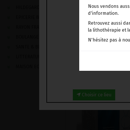
Nous vendons aussi
HILDEGARDE DE BINGEN
d'information.
EPICERIE BIO
Retrouvez aussi dan
RAYON FRAIS
la lithothérapie et
BOULANGERIE
N'hésitez pas à no
SANTE & BIEN-ETRE
LITTERATURE
MAISON ECOLOGIQUE
Choisir ce lieu