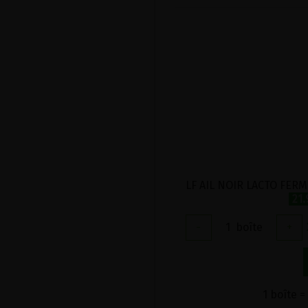
21
-
1
boîte
+
1 boîte =