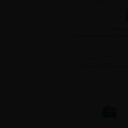
-
1
pot
+
1 pot =
SANTE & BIEN-ETRE
>
C
Confort respiratoire & a