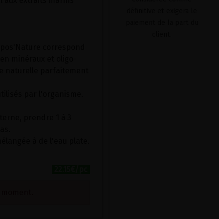
 aux extraits marins
définitive et exigera le
paiement de la part du
client.
pos'Nature correspond
en minéraux et oligo-
e naturelle parfaitement
tilisés par l'organisme.
interne, prendre 1 à 3
as.
langée à de l'eau plate.
22.15€/pc
e moment.