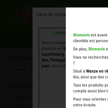
Lieux de réception/livraison
Livraison à votre domicile
Biomanie
est avant
NOS VENTES DU 
clientèle est person
Nous envoyons votre commande à vo
domicile en
Belgique, France,
De plus,
Biomanie
e
Luxembourg, Royaume-Uni, Suisse, P
Vous ne recherchez
RECHERCHE
Bas, Portugal, Espagne
. Pour
d'autre
?
pays
, merci de nous contacter.
Situé à
Wanze en ré
bio, ainsi que des 
Tous les produits p
NOS CATEGORIES
compte aussi bien l
SURGELES
Pour vous oriente
votre écoute.
FRUITS & LEGUMES