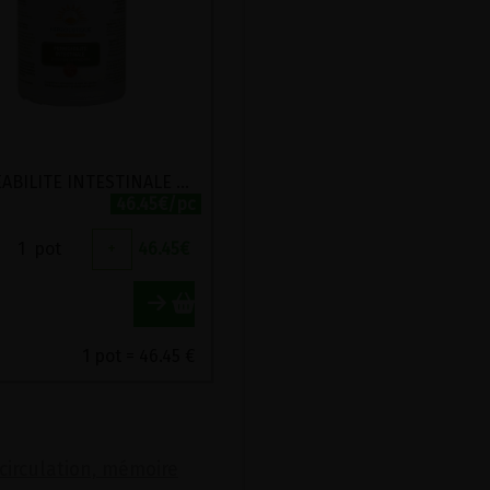
PERMEABILITE INTESTINALE HERBOLISTIQUE 200 GELULES
46.45€/pc
1
pot
+
46.45
€
1 pot = 46.45 €
, circulation, mémoire