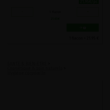
21.95€/pc
-
+
1
flacon
21.95
€
1 flacon = 21.95 €
SANTE & BIEN-ETRE
>
Cosmétique & soin naturels
>
Hygiène corporelle