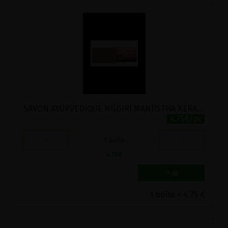
SAVON AYURVEDIQUE NILGIRI MANJISTHA KERALA NATURE 115G
4.75€/pc
-
+
1
boîte
4.75
€
1 boîte = 4.75 €