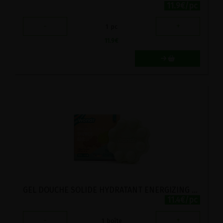
11.9€/pc
-
+
1
pc
11.9
€
GEL DOUCHE SOLIDE HYDRATANT ENERGIZING LIME & GINGER BIO WOND'R 110G
11.4€/pc
-
+
1
boîte