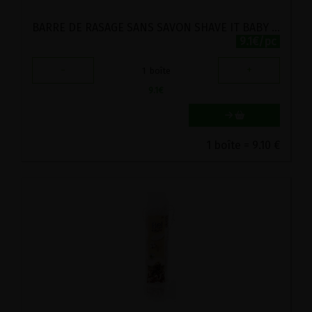
BARRE DE RASAGE SANS SAVON SHAVE IT BABY BIO WOND'R 80G
9.1€/pc
-
+
1
boîte
9.1
€
1 boîte = 9.10 €