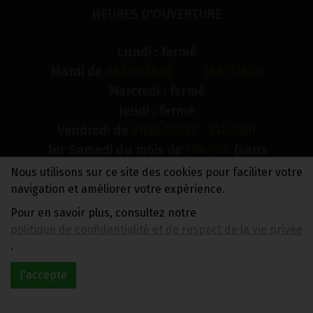
HEURES D'OUVERTURE
Lundi : fermé
Mardi de
9h30-12h30 14h-17h30
Mercredi : fermé
Jeudi : fermé
Vendredi de
9h30-12h30 14h-18h
1er Samedi du mois de
10h-15h
(sans
interruption)
Nous utilisons sur ce site des cookies pour faciliter votre
Dimanche : fermé
navigation et améliorer votre expérience.
Pour en savoir plus, consultez notre
N° de compte bancaire : BE88 0018 9900 2241
politique de confidentialité et de respect de la vie privée
TVA BE0733 949 609
.
J'accepte
Réalisé avec
par
MonSiteAMoi