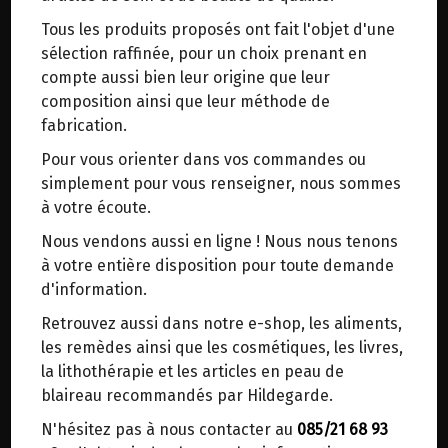
trajets inutiles. En posant ce choix, vous
Tous les produits proposés ont fait l'objet d'une
contribuez à la réduction des émissions de CO₂
Origine : France.
sélection raffinée, pour un choix prenant en
de 30 % en moyenne. Et grâce au plus grand
Saponification à froid.
compte aussi bien leur origine que leur
réseau de distribution de Belgique, il y a
Labellisé Nature et Progrès.
composition ainsi que leur méthode de
toujours une solution près de chez vous.
100% végétal.
fabrication.
Venez chercher votre colis dans un point
7% de surgras.
Pour vous orienter dans vos commandes ou
d'enlèvement ou distributeur BBox de BPost :
simplement pour vous renseigner, nous sommes
Savon végétal surgras à froid très doux et très
points d'enlèvement ou distributeurs BBox
à votre écoute.
nourrissant. Il nettoie tout en douceur et hydrate
Merci de signaler dans les commentaires, le
la peau. Sa mousse est onctueuse et généreuse.
Nous vendons aussi en ligne ! Nous nous tenons
point d'enlèvement choisi.
à votre entière disposition pour toute demande
Sinon, vous pouvez envoyer un mail avec le
Le savon surgras Apaisant est adapté aux peaux
d'information.
point d'enlèvement désiré ou bien nous vous
les plus fragiles délicatement parfumé. Le tester
Retrouvez aussi dans notre e-shop, les aliments,
recontacterons afin de déterminer ensemble le
c’est l’adopter.
les remèdes ainsi que les cosmétiques, les livres,
lieu de livraison choisi.
la lithothérapie et les articles en peau de
Composition :
blaireau recommandés par Hildegarde.
Huile d’olive*°, huile de noix de coco*°, huile de
N'hésitez pas à nous contacter au
085/21 68 93
colza*°, glycérine végétale issue de la
Choisir ce lieu