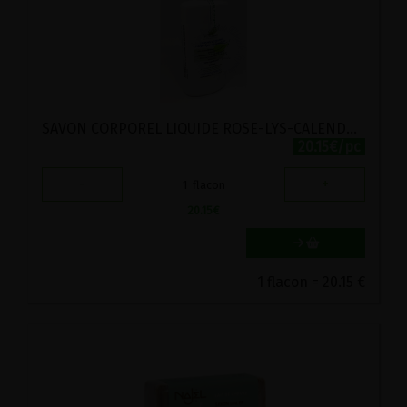
SAVON CORPOREL LIQUIDE ROSE-LYS-CALENDULA VIRIDITAS 250ML
20.15€/pc
-
+
1
flacon
20.15
€
1 flacon = 20.15 €