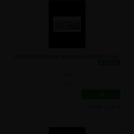
SAVON AYURVEDIQUE NILGIRI NEEM KERALA NATURE 115G
4.75€/pc
-
+
1
boîte
4.75
€
1 boîte = 4.75 €