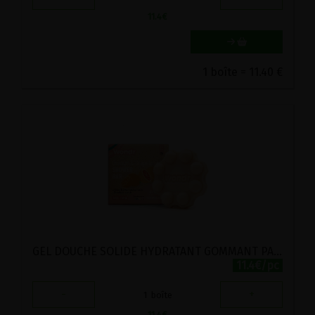
11.4
€
1 boîte = 11.40 €
GEL DOUCHE SOLIDE HYDRATANT GOMMANT PAMPLEMOUSSE-ORANGE BIO WOND'R 102G
11.4€/pc
-
+
1
boîte
11.4
€