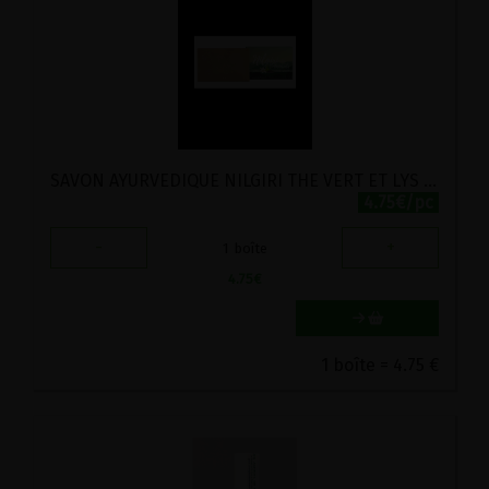
SAVON AYURVEDIQUE NILGIRI THE VERT ET LYS KERALA NATURE 115G
4.75€/pc
-
+
1
boîte
4.75
€
1 boîte = 4.75 €