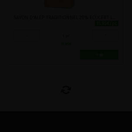
SAVON D'ALEP TRADITIONNEL 20% ECOCERT LAURALEP 200G
11.95€/pc
-
+
1
pc
11.95
€