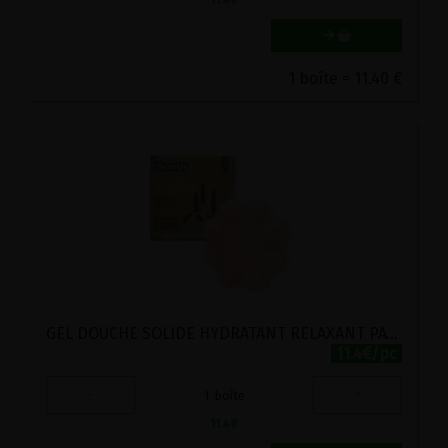
1 boîte = 11.40 €
GEL DOUCHE SOLIDE HYDRATANT RELAXANT PATCHOULI BIO WOND'R 102G
11.4€/pc
-
+
1
boîte
11.4
€