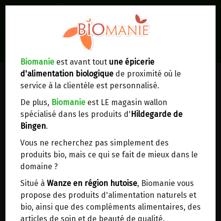
0
Lieux de réception/livraison
Livraison à votre domicile
Biomanie
est avant tout
une épicerie
d'alimentation biologique
de proximité où le
Nous envoyons votre commande à votre
service à la clientèle est personnalisé.
domicile en
Belgique, France, Luxembourg,
Royaume-Uni, Suisse, Pays-Bas, Portugal,
De plus,
Biomanie
est LE magasin wallon
Espagne
. Pour
d'autres pays
, merci de nous
spécialisé dans les produits d'
Hildegarde de
contacter.
Bingen
.
Vous ne recherchez pas simplement des
Choisir ce lieu
produits bio, mais ce qui se fait de mieux dans le
domaine ?
Dans un point d'enlèvement BPost
Situé à
Wanze en région hutoise
, Biomanie vous
propose des produits d'alimentation naturels et
SAVON SURGRAS VEGETAL
En choisissant un Point d’enlèvement ou un
bio, ainsi que des compléments alimentaires, des
distributeur bbox, vous permettez d’éviter des
APAISANT BIO ANTHEYA 100G
articles de soin et de beauté de qualité.