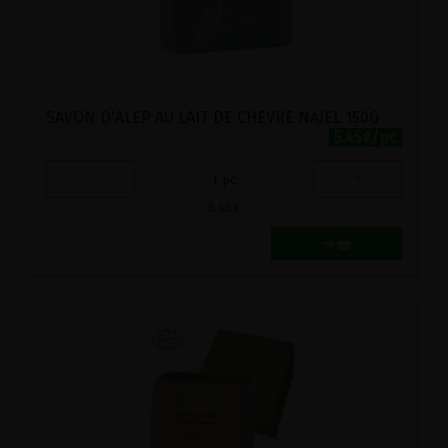
SAVON D'ALEP AU LAIT DE CHEVRE NAJEL 150G
5.45€/pc
-
+
1
pc
5.45
€