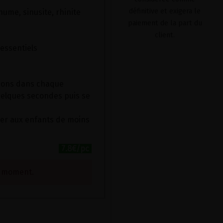
définitive et exigera le
ume, sinusite, rhinite
paiement de la part du
client.
 essentiels
ations dans chaque
quelques secondes puis se
er aux enfants de moins
7.8€/pc
e moment.