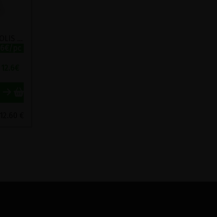
SPRAY NASAL A LA PROPOLIS BLANCHE DES PYRENEES BALLOT FLURIN 15ML
.6€/pc
12.6
€
 12.60 €