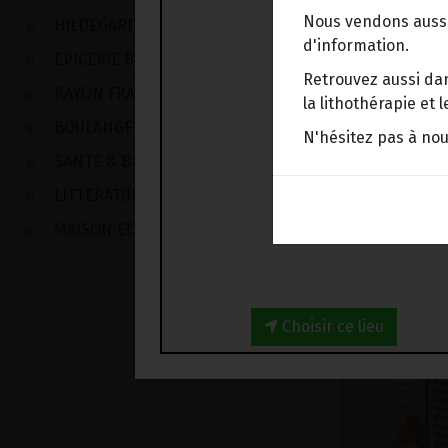
Nous vendons aussi
HILDEGARDE DE BINGEN
d'information.
EPICERIE BIO
Retrouvez aussi dan
RAYON FRAIS
la lithothérapie et
BOULANGERIE
N'hésitez pas à no
SANTE & BIEN-ETRE
LITTERATURE
MAISON ECOLOGIQUE
Choisir ce lieu