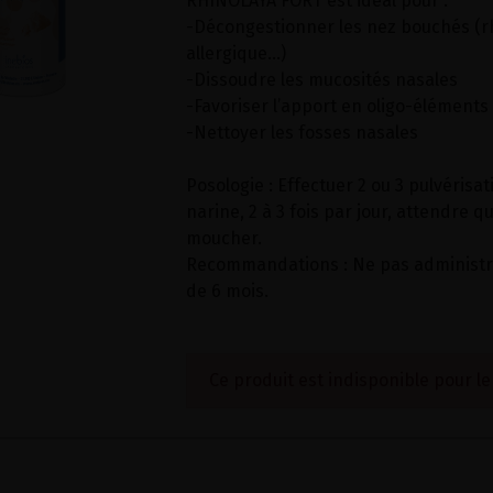
RHINOLAYA FORT est idéal pour :
-Décongestionner les nez bouchés (rh
allergique...)
-Dissoudre les mucosités nasales
-Favoriser l’apport en oligo-éléments
-Nettoyer les fosses nasales
Posologie : Effectuer 2 ou 3 pulvéris
narine, 2 à 3 fois par jour, attendre 
moucher.
Recommandations : Ne pas administr
de 6 mois.
Ce produit est indisponible pour l