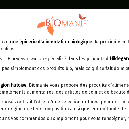
Identifiez-vous
Dans un point d'enlèvement BPost
 tout
une épicerie d'alimentation biologique
de proximité où l
MOMENT
CONTACT
nalisé.
En choisissant un Point d’enlèvement ou
Ven
tre
un distributeur bbox, vous permettez
maga
st LE magasin wallon spécialisé dans les produits d'
Hildegar
d’éviter des trajets inutiles. En posant ce
ays-
 pas simplement des produits bio, mais ce qui se fait de mi
choix, vous contribuez à la réduction des
s
émissions de CO₂ de 30 % en moyenne.
gion hutoise
, Biomanie vous propose des produits d'alimenta
Et grâce au plus grand réseau de
compléments alimentaires, des articles de soin et de beauté d
distribution de Belgique, il y a toujours
SOLUTION NASALE HYPER
une solution près de chez vous.
RHINOLAYA FORT SPRAY 5
roposés ont fait l'objet d'une sélection raffinée, pour un cho
eur origine que leur composition ainsi que leur méthode de f
Venez chercher votre colis dans un point
d'enlèvement ou distributeur BBox de
r dans vos commandes ou simplement pour vous renseigner,
Origine : France.
BPost :