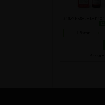
12
-
1
flacon
+
1 flacon =