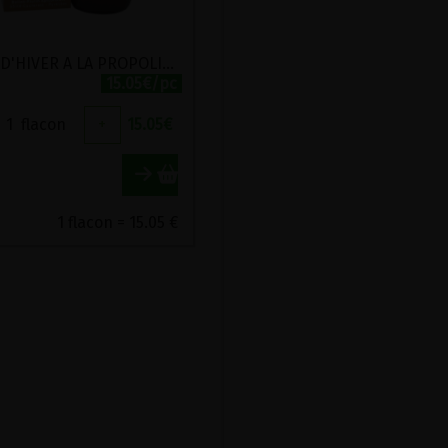
SIROP D'HIVER A LA PROPOLIS BIO BALLOT-FLURIN 100ML
15.05€/pc
1
flacon
+
15.05
€
1 flacon = 15.05 €