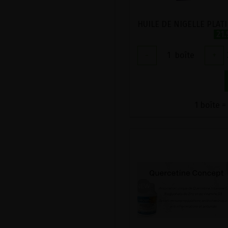
21
-
1
boîte
+
1 boîte =