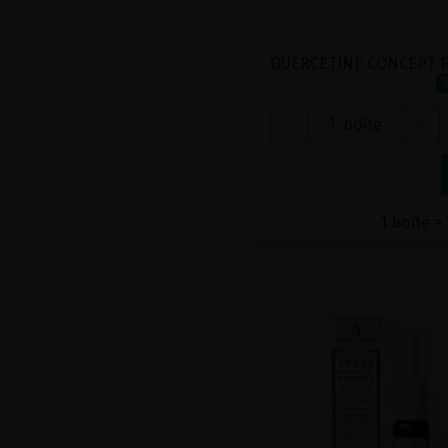
-
1
boîte
+
1 boîte =