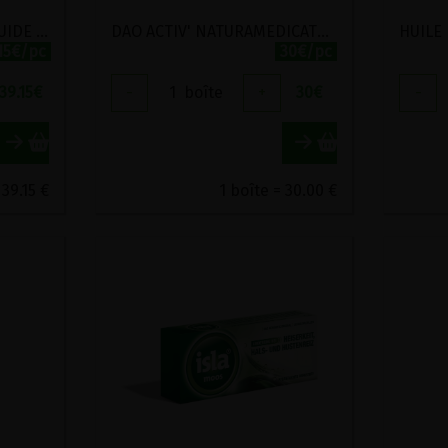
CONFORT HIVERNAL LIQUIDE HERBOLISTIQUE 500ML
DAO ACTIV' NATURAMEDICATRIX 60 COMPRIMES
15€/pc
30€/pc
39.15
€
-
1
boîte
+
30
€
-
 39.15 €
1 boîte = 30.00 €