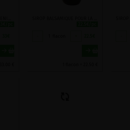
QUERCETINE CONCEPT FENIOUX 60 GELULES
SIROP BALSAMIQUE POUR LA GORGE HOLISTICA 150ML
33€/pc
22.5€/pc
33
€
-
1
flacon
+
22.5
€
-
 33.00 €
1 flacon = 22.50 €