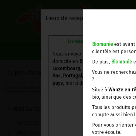
Lieux de réception/livraison
Livraison à votre domicile
Biomanie
est avant
NOS VENTES DU 
clientèle est person
Nous envoyons votre commande à vo
domicile en
Belgique, France,
De plus,
Biomanie
e
Luxembourg, Royaume-Uni, Suisse, P
Vous ne recherchez
RECHERCHE
Bas, Portugal, Espagne
. Pour
d'autre
?
pays
, merci de nous contacter.
Situé à
Wanze en ré
bio, ainsi que des 
Tous les produits p
NOS CATEGORIES
compte aussi bien l
SURGELES
Pour vous oriente
votre écoute.
FRUITS & LEGUMES