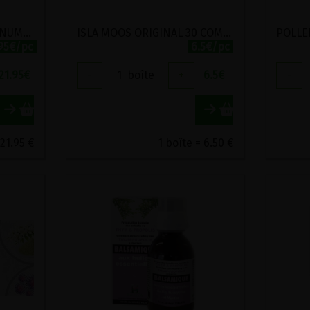
HUILE DE NIGELLE PLATINUM MANNAVITAL 120 SOFTGEL
ISLA MOOS ORIGINAL 30 COMPRIMES
.95€/pc
6.5€/pc
21.95
€
-
1
boîte
+
6.5
€
-
 21.95 €
1 boîte = 6.50 €