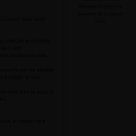
définitive et exigera le
paiement de la part du
 sa saveur mais aussi
client.
is, dont les propriétés
ales, anti-
bien connues de tous.
couverts par les abeilles
x protéger le miel.
ienfait pour la peau, le
les.
nbon, à croquer ou à