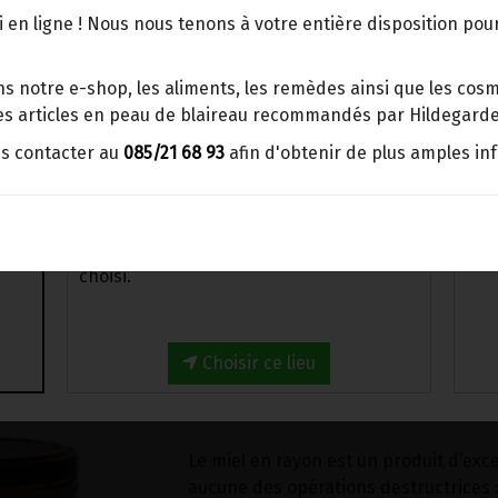
Miel de couleur ambre intense au go
points d'enlèvement ou distributeurs
 en ligne ! Nous nous tenons à votre entière disposition po
de thym
BBox
Merci de signaler dans les
Un morceau de rayon a été ajouté au 
s notre e-shop, les aliments, les remèdes ainsi que les cosmé
commentaires, le point d'enlèvement
 les articles en peau de blaireau recommandés par Hildegarde
choisi.
Mâchez un petit morceau de rayon cha
us contacter au
085/21 68 93
afin d'obtenir de plus amples in
de tous les bienfaits de la ruche. La c
Sinon, vous pouvez envoyer un mail avec
mais il est préférable de la consommer
le point d'enlèvement désiré ou bien
profiter de ses bienfaits.
nous vous recontacterons afin de
déterminer ensemble le lieu de livraison
On dit que « Celui qui n’a pas croqué 
choisi.
ne connait pas le goût originel du miel
Pourtant, le Miel en rayon est devenu 
nous ont pu avoir le plaisir unique de
Choisir ce lieu
cire blanche et de sentir en bouche le
échapper, provoquant une explosion 
Le miel en rayon est un produit d’exce
aucune des opérations destructrices 