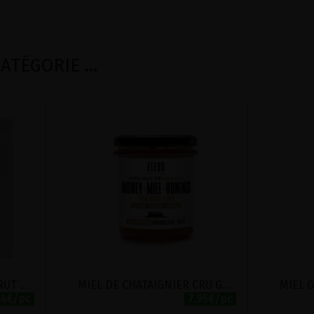
TÉGORIE ...
MIEL DE CHATAIGNIER BRUT & CRU WILD ABOUT HONEY 500G
MIEL DE CHATAIGNIER CRU GREC BIO ELEOS 270G
.4€/pc
7.95€/pc