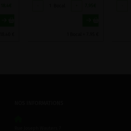
18.4
€
-
1
Bocal
+
7.95
€
-
 18.40 €
1 Bocal = 7.95 €
NOS INFORMATIONS
Rue Joseph Wauters 7