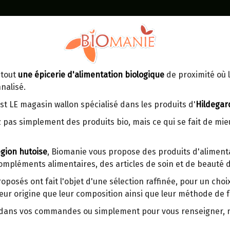
Identifiez-vous
Dans un point d'enlèvement BPost
 tout
une épicerie d'alimentation biologique
de proximité où l
MOMENT
CONTACT
nalisé.
En choisissant un Point d’enlèvement ou
Ven
tre
un distributeur bbox, vous permettez
maga
st LE magasin wallon spécialisé dans les produits d'
Hildegar
d’éviter des trajets inutiles. En posant ce
ays-
 pas simplement des produits bio, mais ce qui se fait de mi
choix, vous contribuez à la réduction des
s
émissions de CO₂ de 30 % en moyenne.
gion hutoise
, Biomanie vous propose des produits d'alimenta
Et grâce au plus grand réseau de
compléments alimentaires, des articles de soin et de beauté d
distribution de Belgique, il y a toujours
MIEL DE THYM GREC EN RA
une solution près de chez vous.
400G
roposés ont fait l'objet d'une sélection raffinée, pour un cho
eur origine que leur composition ainsi que leur méthode de f
Venez chercher votre colis dans un point
d'enlèvement ou distributeur BBox de
Origine : Ile de la Crète.
r dans vos commandes ou simplement pour vous renseigner,
BPost :