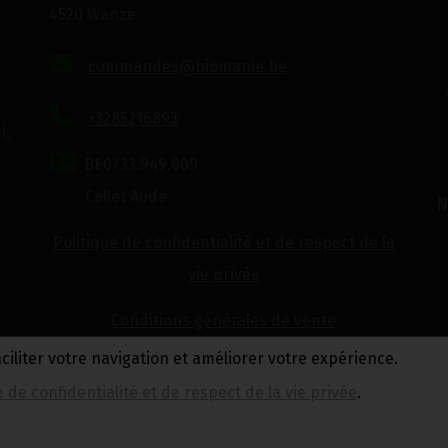
4520 Wanze
commandes@biomanie.be
+3285216893
i,
BE0733.949.609
Callet Aude
N
Politique de confidentialité et de respect de la
vie privée
Conditions générales de vente
aciliter votre navigation et améliorer votre expérience.
e de confidentialité et de respect de la vie privée
.
Réalisé avec
par
MonSiteAMoi