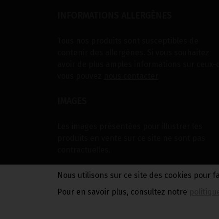
INFORMATIONS ALLERGÈNES
Tous nos produits sont susceptibles de
contenir des allergènes. Si vous souhaitez
avoir de plus amples informations sur ceux-c
vous pouvez
nous contacter
IMAGES
Les images présentées pour illustrer les
produits en vente sur ce site ne sont pas
contractuelles.
Nous utilisons sur ce site des cookies pour f
Pour en savoir plus, consultez notre
politiqu