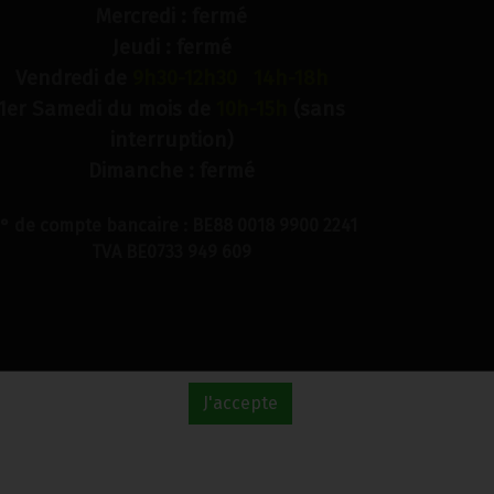
Mercredi : fermé
Jeudi : fermé
Vendredi de
9h30-12h30 14h-18h
1er Samedi du mois de
10h-15h
(sans
interruption)
Dimanche : fermé
° de compte bancaire : BE88 0018 9900 2241
TVA BE0733 949 609
J'accepte