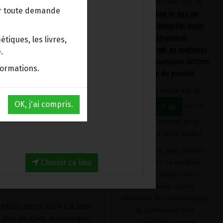
devrez en créer un), et
ut délicatement parfumé
ur toute demande
avoir choisi le lieu de
livraison (domicile/point
d'enlèvement
miel.
tiques, les livres,
Bpost/retrait au magasin)
.
en tapant quelques lettres
que jour pour profiter
formations.
du nom du produit
ire peut être rejetée,
 elle aussi afin de
Cliquez ensuite sur le
OK, j'ai compris.
bouton
sur la
fiche du produit pour
dans un rayon d’abeilles
l'ajouter à votre panier
 ! »…
très rare et peu d’entre
Produit que vous pouvez
 croquer des alvéoles de
Choisir ce lieu
supprimer ou modifier
 miel vierge s’en
avant de valider votre
de saveurs.
commande. Après
validation des informations,
ption parce qu'il n’a subi
la commande sera
: pas de choc mécanique,
considérée comme