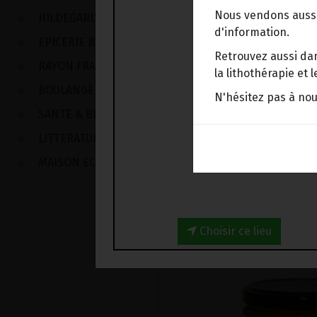
Nous vendons aussi
HILDEGARDE DE BINGEN
d'information.
EPICERIE BIO
Retrouvez aussi dan
RAYON FRAIS
la lithothérapie et
BOULANGERIE
N'hésitez pas à no
SANTE & BIEN-ETRE
LITTERATURE
MAISON ECOLOGIQUE
Choisir ce lieu