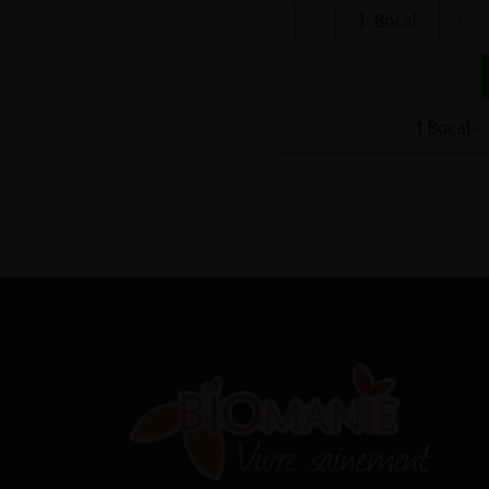
-
1
Bocal
+
1 Bocal =