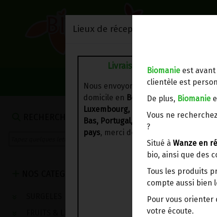
Lieux de réception/livraison
Livraison à votre domicile
Biomanie
est avant
NOS VENTES DU 
clientèle est person
Nous envoyons votre commande à vo
domicile en
Belgique, France,
De plus,
Biomanie
e
Luxembourg, Royaume-Uni, Suisse, P
Vous ne recherchez
RECHERCHE
Bas, Portugal, Espagne
. Pour
d'autre
?
pays
, merci de nous contacter.
Situé à
Wanze en ré
bio, ainsi que des 
Tous les produits p
NOS CATEGORIES
compte aussi bien l
SURGELES
Pour vous oriente
votre écoute.
FRUITS & LEGUMES