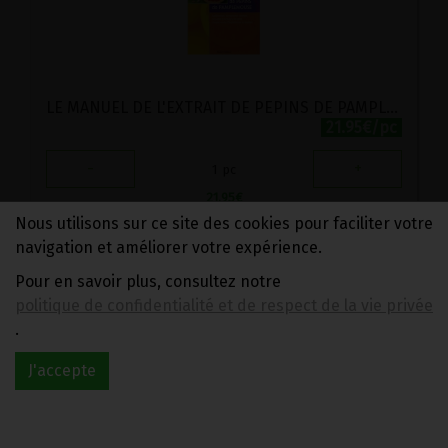
LE MANUEL DE L'EXTRAIT DE PEPINS DE PAMPLEMOUSSE
21.95€/pc
-
+
1
pc
21.95
€
Nous utilisons sur ce site des cookies pour faciliter votre
navigation et améliorer votre expérience.
Pour en savoir plus, consultez notre
politique de confidentialité et de respect de la vie privée
.
J'accepte