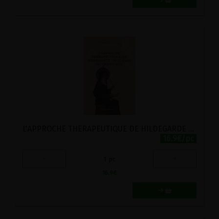
L'APPROCHE THERAPEUTIQUE DE HILDEGARDE AU QUOTIDIEN
16.9€/pc
-
+
1
pc
16.9
€