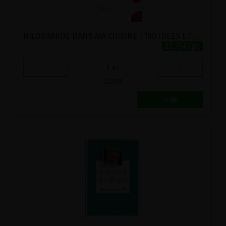
HILDEGARDE DANS MA CUISINE : 100 IDEES ET FICHES RECETTES
22.75€/pc
-
+
1
pc
22.75
€