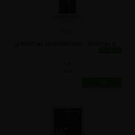
LA MEDECINE HILDEGARDIENNE : MEDECINE D'AUJOURD'HUI
30.7€/pc
-
+
1
pc
30.7
€