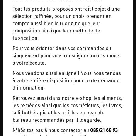
trajets inutiles. En posant ce choix, vous
Tous les produits proposés ont fait l'objet d'une
contribuez à la réduction des émissions de CO₂
LES TRESORS THERAPEUTIQUES
sélection raffinée, pour un choix prenant en
de 30 % en moyenne. Et grâce au plus grand
D'HILDEGARDE DE BINGEN
compte aussi bien leur origine que leur
réseau de distribution de Belgique, il y a
composition ainsi que leur méthode de
toujours une solution près de chez vous.
Auteur : Wighard Strehlow
fabrication.
Date de parution : 08/2019
Venez chercher votre colis dans un point
Pour vous orienter dans vos commandes ou
d'enlèvement ou distributeur BBox de BPost :
Un guide pratique des principales plantes
simplement pour vous renseigner, nous sommes
points d'enlèvement ou distributeurs BBox
médicinales d'Hildegarde de Bingen.
à votre écoute.
Merci de signaler dans les commentaires, le
Nous vendons aussi en ligne ! Nous nous tenons
L'achillée millefeuille, la violette, le galanga et le
point d'enlèvement choisi.
à votre entière disposition pour toute demande
pyrèthre d'Afrique sont de véritables remèdes
Sinon, vous pouvez envoyer un mail avec le
d'information.
miracles et ne devraient manquer dans aucune
point d'enlèvement désiré ou bien nous vous
pharmacie familiale ou de voyage.
Retrouvez aussi dans notre e-shop, les aliments,
recontacterons afin de déterminer ensemble le
Sous forme de poudre, pour prendre en tisane,
les remèdes ainsi que les cosmétiques, les livres,
lieu de livraison choisi.
pour appliquer en compresses ou en pommade,
la lithothérapie et les articles en peau de
ces quatre plantes médicinales exceptionnelles
blaireau recommandés par Hildegarde.
recommandées par Hildegarde de Bingen
N'hésitez pas à nous contacter au
085/21 68 93
Choisir ce lieu
constituent un véritable arsenal à utiliser dans