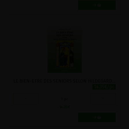
LE BIEN-ETRE DES SENIORS SELON HILDEGARDE DE BINGEN
14.35€/pc
-
+
1
pc
14.35
€