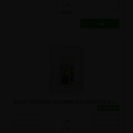
-
+
1
pc
18.45
€
ADIEU TRISTESSE OU COMMENT ECHAPPER A LA DEPRIME
9.75€/pc
-
+
1
pc
9.75
€