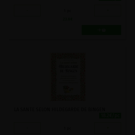
-
+
1
pc
23.8
€
LA SANTE SELON HILDEGARDE DE BINGEN
18.2€/pc
-
+
1
pc