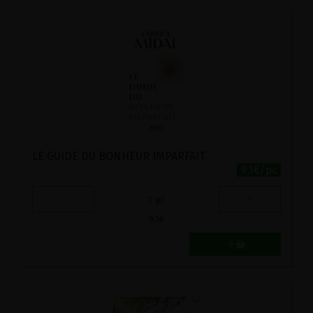
LE GUIDE DU BONHEUR IMPARFAIT
9.1€/pc
-
+
1
pc
9.1
€