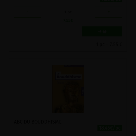
-
+
1
pc
7.55
€
1 pc = 7.55 €
ABC DU BOUDDHISME
18.45€/pc