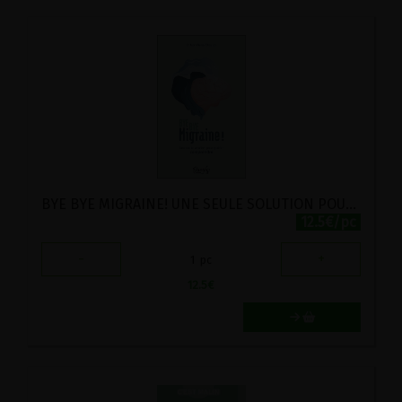
BYE BYE MIGRAINE! UNE SEULE SOLUTION POUR GUERIR : COMPRENDRE
12.5€/pc
-
+
1
pc
12.5
€