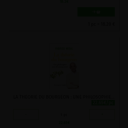
18.2
€
1 pc = 18.20 €
LA THEORIE DU BOURGEON : UNE PHILOSOPHIE ANTI-DECOURAGEMENT
22.65€/pc
-
+
1
pc
22.65
€