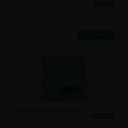
26.3€/pc
-
+
1
pc
26.3
€
CD PLENITUDE DE MICHEL PEPE
18.05€/pc
-
+
1
pc