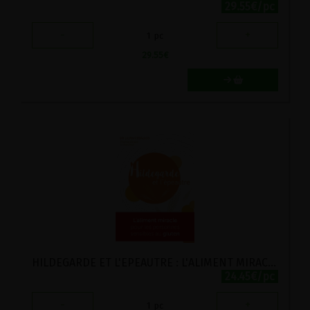
29.55€/pc
-
+
1
pc
29.55
€
HILDEGARDE ET L'EPEAUTRE : L'ALIMENT MIRACLE POUR LES PERSONNES SENSIBLES AU GLUTEN
24.45€/pc
-
+
1
pc