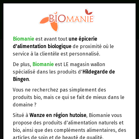
0
Lieux de réception/livraison
Livraison à votre domicile
Biomanie
est avant tout
une épicerie
d'alimentation biologique
de proximité où le
Nous envoyons votre commande à votre
service à la clientèle est personnalisé.
domicile en
Belgique, France, Luxembourg,
Royaume-Uni, Suisse, Pays-Bas, Portugal,
De plus,
Biomanie
est LE magasin wallon
Espagne
. Pour
d'autres pays
, merci de nous
spécialisé dans les produits d'
Hildegarde de
contacter.
Bingen
.
Vous ne recherchez pas simplement des
Choisir ce lieu
produits bio, mais ce qui se fait de mieux dans le
domaine ?
Dans un point d'enlèvement BPost
Situé à
Wanze en région hutoise
, Biomanie vous
propose des produits d'alimentation naturels et
En choisissant un Point d’enlèvement ou un
bio, ainsi que des compléments alimentaires, des
distributeur bbox, vous permettez d’éviter des
articles de soin et de beauté de qualité.