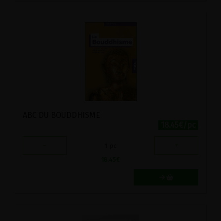
ABC DU BOUDDHISME
18.45€/pc
-
+
1
pc
18.45
€