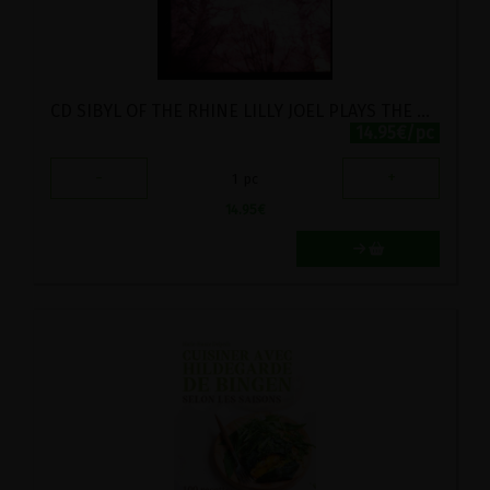
CD SIBYL OF THE RHINE LILLY JOEL PLAYS THE ORGAN
14.95€/pc
-
+
1
pc
14.95
€