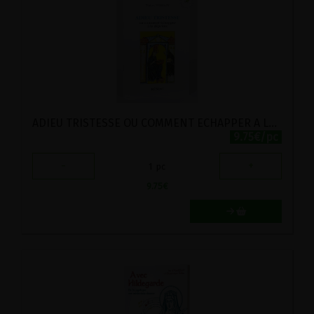
ADIEU TRISTESSE OU COMMENT ECHAPPER A LA DEPRIME
9.75€/pc
-
+
1
pc
9.75
€