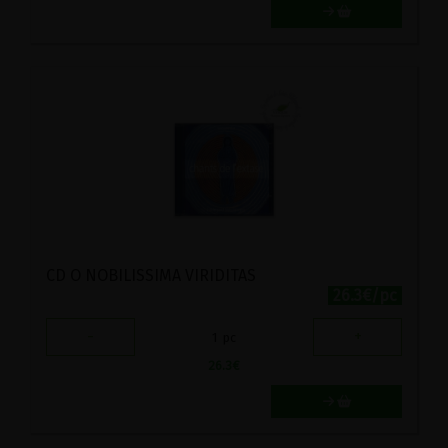
CD O NOBILISSIMA VIRIDITAS
26.3€/pc
-
+
1
pc
26.3
€