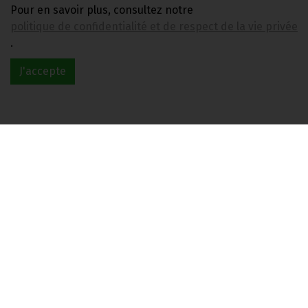
28.75€/pc
Pour en savoir plus, consultez notre
politique de confidentialité et de respect de la vie privée
-
+
1
pc
.
28.75
€
J'accepte
1 pc = 28.75 €
FOUTEZ-VOUS LA PAIX ET COMMENCEZ A VIVRE
9.2€/pc