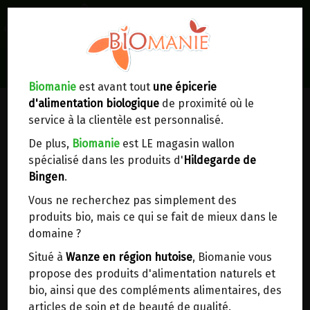
0
Lieux de réception/livraison
Livraison à votre domicile
Biomanie
est avant tout
une épicerie
d'alimentation biologique
de proximité où le
Nous envoyons votre commande à votre
service à la clientèle est personnalisé.
domicile en
Belgique, France, Luxembourg,
Royaume-Uni, Suisse, Pays-Bas, Portugal,
De plus,
Biomanie
est LE magasin wallon
Espagne
. Pour
d'autres pays
, merci de nous
spécialisé dans les produits d'
Hildegarde de
contacter.
Bingen
.
Vous ne recherchez pas simplement des
Choisir ce lieu
produits bio, mais ce qui se fait de mieux dans le
domaine ?
Dans un point d'enlèvement BPost
Situé à
Wanze en région hutoise
, Biomanie vous
propose des produits d'alimentation naturels et
En choisissant un Point d’enlèvement ou un
bio, ainsi que des compléments alimentaires, des
distributeur bbox, vous permettez d’éviter des
articles de soin et de beauté de qualité.