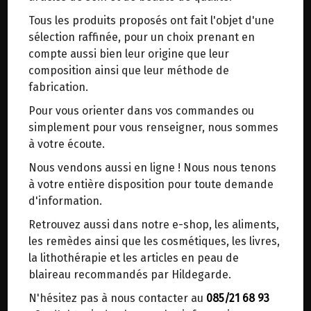
trajets inutiles. En posant ce choix, vous
Tous les produits proposés ont fait l'objet d'une
contribuez à la réduction des émissions de CO₂
PREVENTION ET GUERISON SELON
sélection raffinée, pour un choix prenant en
de 30 % en moyenne. Et grâce au plus grand
HILDEGARDE DE BINGEN
compte aussi bien leur origine que leur
réseau de distribution de Belgique, il y a
composition ainsi que leur méthode de
toujours une solution près de chez vous.
fabrication.
Auteur : Wighard Strehlow
Venez chercher votre colis dans un point
Date de parution : 01/2020
Pour vous orienter dans vos commandes ou
d'enlèvement ou distributeur BBox de BPost :
simplement pour vous renseigner, nous sommes
points d'enlèvement ou distributeurs BBox
La médecine d'Hildegarde de Bingen, religieuse
à votre écoute.
bénédictine du XIIe siècle, est plus actuelle que
Merci de signaler dans les commentaires, le
Nous vendons aussi en ligne ! Nous nous tenons
jamais. Parallèlement au progrès dans le
point d'enlèvement choisi.
à votre entière disposition pour toute demande
domaine médical, on observe le développement
Sinon, vous pouvez envoyer un mail avec le
d'information.
de nombreuses maladies chroniques dites « de
point d'enlèvement désiré ou bien nous vous
civilisation », dont le cancer, les rhumatismes ou
Retrouvez aussi dans notre e-shop, les aliments,
recontacterons afin de déterminer ensemble le
le diabète...
les remèdes ainsi que les cosmétiques, les livres,
lieu de livraison choisi.
la lithothérapie et les articles en peau de
Dans cet ouvrage, le naturopathe allemand
blaireau recommandés par Hildegarde.
Wighard Strehlow partage le fruit de plus de
N'hésitez pas à nous contacter au
085/21 68 93
Choisir ce lieu
trente années d'expérience d'une médecine