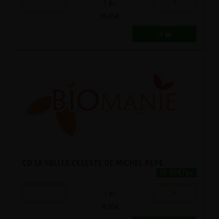
-
+
1
pc
18.05
€
CD LA VALLEE CELESTE DE MICHEL PEPE
18.05€/pc
-
+
1
pc
18.05
€