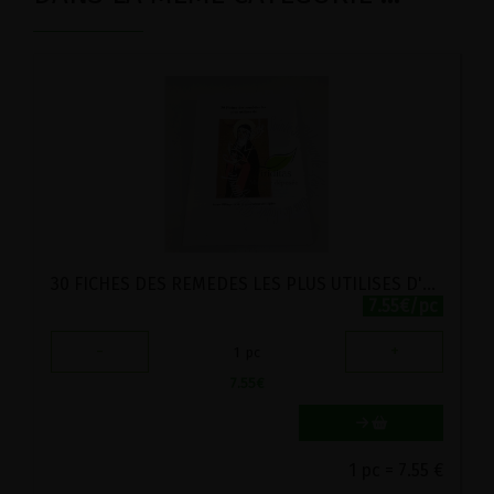
30 FICHES DES REMEDES LES PLUS UTILISES D'HILDEGARDE DE BINGEN
7.55€/pc
-
+
1
pc
7.55
€
1 pc = 7.55 €