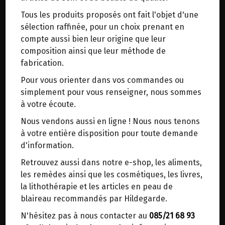
trajets inutiles. En posant ce choix, vous
Tous les produits proposés ont fait l'objet d'une
contribuez à la réduction des émissions de CO₂
FLOCONS FINS DE GRAND
sélection raffinée, pour un choix prenant en
de 30 % en moyenne. Et grâce au plus grand
EPEAUTRE STADTMUHLE LABEL
compte aussi bien leur origine que leur
réseau de distribution de Belgique, il y a
HERTZKA 1KG
composition ainsi que leur méthode de
toujours une solution près de chez vous.
fabrication.
Venez chercher votre colis dans un point
Origine : Allemagne.
Pour vous orienter dans vos commandes ou
d'enlèvement ou distributeur BBox de BPost :
simplement pour vous renseigner, nous sommes
points d'enlèvement ou distributeurs BBox
Selon récolte : variété non hybridée Oberkulmer
à votre écoute.
(parfois mélangé à la variété Frankencorn).
Merci de signaler dans les commentaires, le
Nous vendons aussi en ligne ! Nous nous tenons
point d'enlèvement choisi.
Culture sans pesticide en Forêt-Noire à l'écart
à votre entière disposition pour toute demande
des pollutions chimiques.
Sinon, vous pouvez envoyer un mail avec le
d'information.
point d'enlèvement désiré ou bien nous vous
Ces flocons fins sont composés de grains entiers,
Retrouvez aussi dans notre e-shop, les aliments,
recontacterons afin de déterminer ensemble le
germe compris, et sont laminés à froid.
les remèdes ainsi que les cosmétiques, les livres,
lieu de livraison choisi.
la lithothérapie et les articles en peau de
blaireau recommandés par Hildegarde.
Ils conviennent parfaitement à la confection de
beignets, de pain, de soupes, etc.
N'hésitez pas à nous contacter au
085/21 68 93
Choisir ce lieu