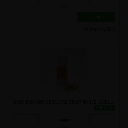
4.95
€
1 sachet = 4.95 €
GROS FLOCONS EPEAUTRE STADTMUHLE LABEL HERTZKA 1KG
7.95€/pc
-
+
1
paquet
7.95
€