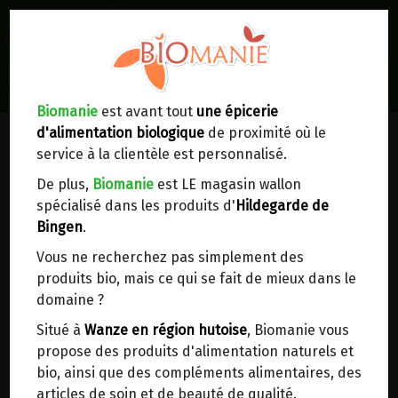
0
Lieux de réception/livraison
Livraison à votre domicile
Biomanie
est avant tout
une épicerie
d'alimentation biologique
de proximité où le
Nous envoyons votre commande à votre
service à la clientèle est personnalisé.
domicile en
Belgique, France, Luxembourg,
Royaume-Uni, Suisse, Pays-Bas, Portugal,
De plus,
Biomanie
est LE magasin wallon
Espagne
. Pour
d'autres pays
, merci de nous
spécialisé dans les produits d'
Hildegarde de
contacter.
Bingen
.
Vous ne recherchez pas simplement des
Choisir ce lieu
produits bio, mais ce qui se fait de mieux dans le
domaine ?
Dans un point d'enlèvement BPost
Situé à
Wanze en région hutoise
, Biomanie vous
propose des produits d'alimentation naturels et
En choisissant un Point d’enlèvement ou un
bio, ainsi que des compléments alimentaires, des
distributeur bbox, vous permettez d’éviter des
articles de soin et de beauté de qualité.