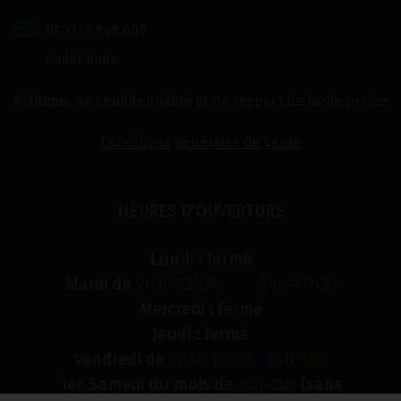
BE0733.949.609
Callet Aude
Politique de confidentialité et de respect de la vie privée
Conditions générales de vente
HEURES D'OUVERTURE
Lundi : fermé
Mardi de
9h30-12h30 14h-17h30
Mercredi : fermé
Jeudi : fermé
Vendredi de
9h30-12h30 14h-18h
1er Samedi du mois de
10h-15h
(sans