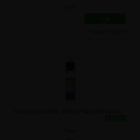
32.4
€
1 boîte = 32.40 €
ELIXIR DE SECOURS "RESCUE" BACH BIO LA DROME 10ML
6.5€/pc
-
+
1
flacon
6.5
€