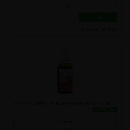
20.3
€
1 flacon = 20.30 €
GOUTTES POUR LES NERFS HILDEGARDE DE BINGEN GUTSMIEDL 20ML
14.95€/pc
-
+
1
flacon
14.95
€