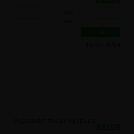
11.95€/pc
-
+
1
boîte
11.95
€
1 boîte = 11.95 €
CALCICONCEPT FENIOUX 200 GELULES
35.15€/pc