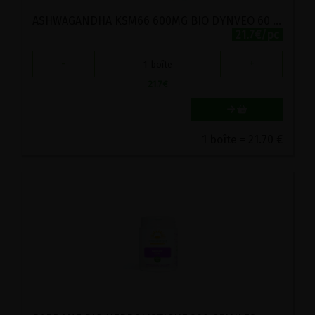
ASHWAGANDHA KSM66 600MG BIO DYNVEO 60 GELULES
21.7€/pc
-
+
1
boîte
21.7
€
1 boîte = 21.70 €