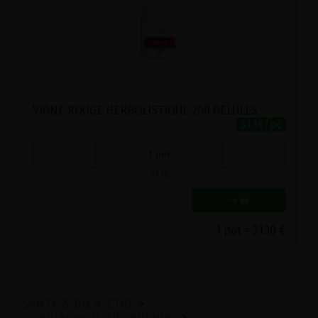
VIGNE ROUGE HERBOLISTIQUE 200 GELULES
31.1€/pc
-
+
1
pot
31.1
€
1 pot = 31.10 €
SANTE & BIEN-ETRE
>
Compléments alimentaires
>