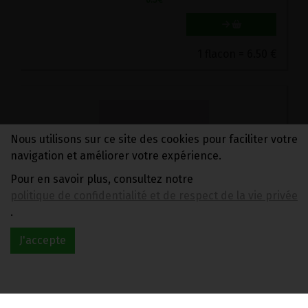
1 flacon = 6.50 €
Nous utilisons sur ce site des cookies pour faciliter votre
navigation et améliorer votre expérience.
Pour en savoir plus, consultez notre
politique de confidentialité et de respect de la vie privée
.
GENTIANE BIO HERBOLISTIQUE 200 GELULES
J'accepte
28.7€/pc
-
+
1
pot
28.7
€