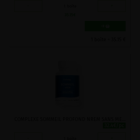
-
+
1
boîte
35.15
€
1 boîte = 35.15 €
COMPLEXE SOMMEIL PROFOND NREM SANS MELATONINE DYNVEO 30 GELULES
32.4€/pc
-
+
1
boîte