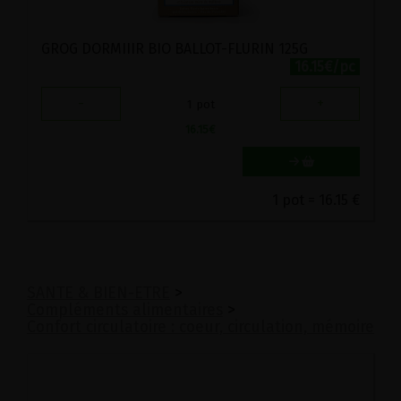
GROG DORMIIIR BIO BALLOT-FLURIN 125G
16.15€/pc
-
+
1
pot
16.15
€
1 pot = 16.15 €
SANTE & BIEN-ETRE
>
Compléments alimentaires
>
Confort circulatoire : coeur, circulation, mémoire