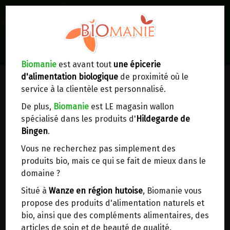
0
Lieux de réception/livraison
Livraison à votre domicile
Biomanie
est avant tout
une épicerie
d'alimentation biologique
de proximité où le
Nous envoyons votre commande à votre
service à la clientèle est personnalisé.
domicile en
Belgique, France, Luxembourg,
Royaume-Uni, Suisse, Pays-Bas, Portugal,
De plus,
Biomanie
est LE magasin wallon
Espagne
. Pour
d'autres pays
, merci de nous
spécialisé dans les produits d'
Hildegarde de
contacter.
Bingen
.
Vous ne recherchez pas simplement des
Choisir ce lieu
produits bio, mais ce qui se fait de mieux dans le
domaine ?
Dans un point d'enlèvement BPost
Situé à
Wanze en région hutoise
, Biomanie vous
propose des produits d'alimentation naturels et
En choisissant un Point d’enlèvement ou un
bio, ainsi que des compléments alimentaires, des
distributeur bbox, vous permettez d’éviter des
articles de soin et de beauté de qualité.