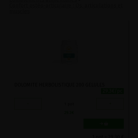
Confort ostéo-articulaire : Os, articulations et
muscles
DOLOMITE HERBOLISTIQUE 200 GELULES
29.3€/pc
-
+
1
pot
29.3
€
1 pot = 29.30 €