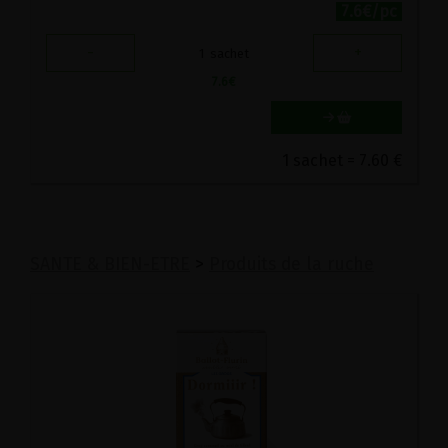
7.6€/pc
-
+
1
sachet
7.6
€
1 sachet = 7.60 €
SANTE & BIEN-ETRE
>
Produits de la ruche