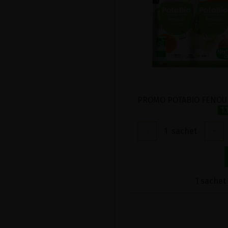
1.
-
1
sachet
+
1 sachet 