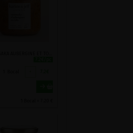
MOUSSAKA AUBERGINE ET TOFU BIO KARINE ET JEFF 360G
7.2€/pc
1
Bocal
+
7.2
€
1 Bocal = 7.20 €