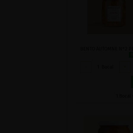
8
-
1
Bocal
+
1 Bocal 