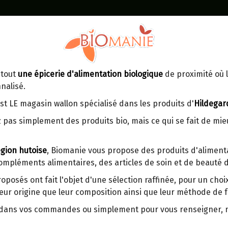
Identifiez-vous
Dans un point d'enlèvement BPost
 tout
une épicerie d'alimentation biologique
de proximité où l
MOMENT
CONTACT
nalisé.
En choisissant un Point d’enlèvement ou
Ven
tre
un distributeur bbox, vous permettez
maga
st LE magasin wallon spécialisé dans les produits d'
Hildegar
d’éviter des trajets inutiles. En posant ce
ays-
 pas simplement des produits bio, mais ce qui se fait de mi
choix, vous contribuez à la réduction des
s
émissions de CO₂ de 30 % en moyenne.
gion hutoise
, Biomanie vous propose des produits d'alimenta
Et grâce au plus grand réseau de
compléments alimentaires, des articles de soin et de beauté d
distribution de Belgique, il y a toujours
QUINOA TOMATES-CAROTT
une solution près de chez vous.
KARINE ET JEFF 350G
roposés ont fait l'objet d'une sélection raffinée, pour un cho
eur origine que leur composition ainsi que leur méthode de f
Venez chercher votre colis dans un point
d'enlèvement ou distributeur BBox de
Origine : France (Sud-Ouest).
r dans vos commandes ou simplement pour vous renseigner,
BPost :
Produit artisanal.