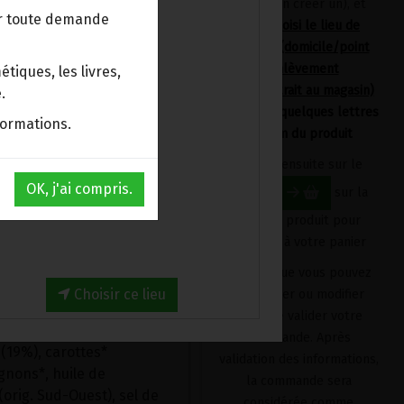
devrez en créer un), et
ur toute demande
avoir choisi le lieu de
livraison (domicile/point
d'enlèvement
tiques, les livres,
Bpost/retrait au magasin)
t de légumes (carottes,
.
en tapant quelques lettres
 parfumé d'un subtil
formations.
du nom du produit
Cliquez ensuite sur le
mmer froid, en salade,
OK, j'ai compris.
bouton
sur la
d'olive.
fiche du produit pour
l'ajouter à votre panier
ait partie des premières
r recherche permanente
Produit que vous pouvez
Choisir ce lieu
supprimer ou modifier
avant de valider votre
nce), eau pure du parc
commande. Après
(19%), carottes*
validation des informations,
ignons*, huile de
la commande sera
(orig. Sud-Ouest), sel de
considérée comme