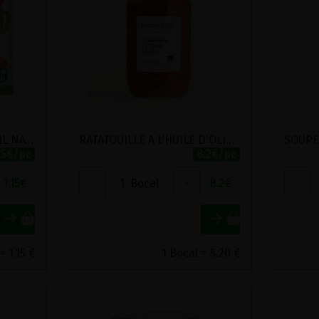
PROMO POTABIO FENOUIL NATALI 2 SACHETS
RATATOUILLE A L'HUILE D'OLIVE BIO KARINE ET JEFF 660G
15€/pc
8.2€/pc
1.15
€
-
1
Bocal
+
8.2
€
-
= 1.15 €
1 Bocal = 8.20 €