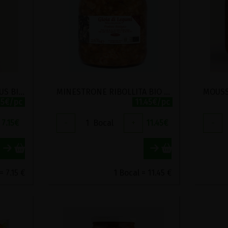
LEGUMES POUR COUSCOUS BIO KARINE ET JEFF 520G
MINESTRONE RIBOLLITA BIO RADICI 690G
15€/pc
11.45€/pc
7.15
€
-
1
Bocal
+
11.45
€
-
= 7.15 €
1 Bocal = 11.45 €