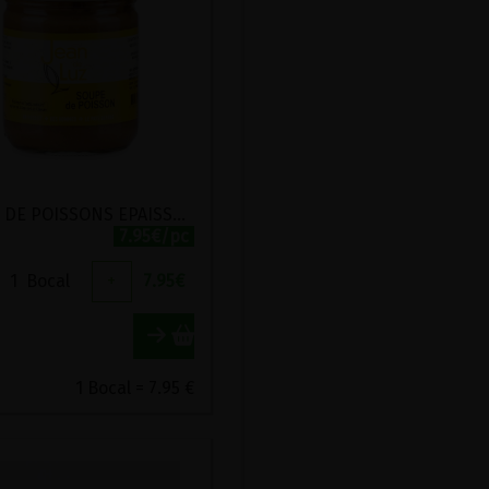
SOUPE DE POISSONS EPAISSE AUX LEGUMES BIO A DILUER JEAN DE LUZ 380G
7.95€/pc
1
Bocal
+
7.95
€
1 Bocal = 7.95 €