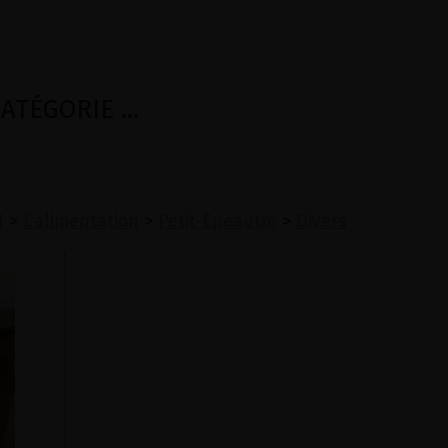
TÉGORIE ...
N
>
L'alimentation
>
Petit-Epeautre
>
Divers