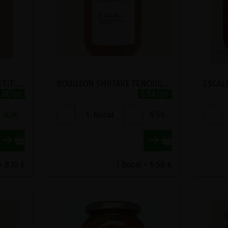
BENTO AUTOMNE N°2 PETIT-EPEAUTRE ET LENTILLES AUX CAROTTES CARAMELISEES BIO KARINE ET JEFF 330G
BOUILLON SHIITAKE FENOUIL WAKAME ET HERBES BIO KARINE ET JEFF 470ML
.1€/pc
6.5€/pc
8.1
€
-
1
Bocal
+
6.5
€
-
= 8.10 €
1 Bocal = 6.50 €