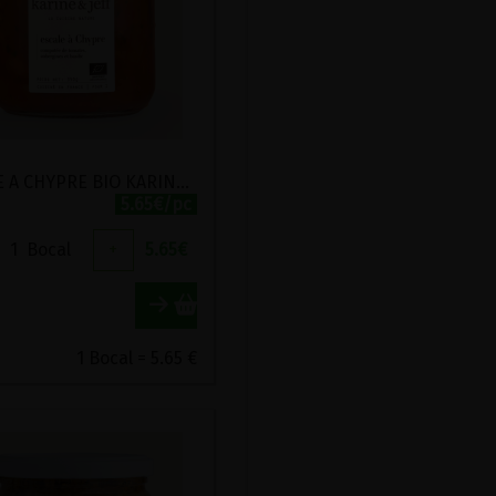
ESCALE A CHYPRE BIO KARINE ET JEFF 500G
5.65€/pc
1
Bocal
+
5.65
€
1 Bocal = 5.65 €