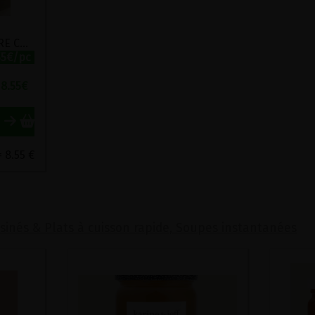
COCOTTE PETIT-EPEAUTRE COURGETTES ET PIGNONS DE PIN BIO KARINE ET JEFF 380G
55€/pc
8.55
€
= 8.55 €
isinés & Plats à cuisson rapide, Soupes instantanées