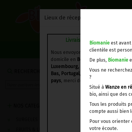
Lieux de réception/livraison
Livraison à votre domicile
Biomanie
est avant
NOS VENTES DU 
clientèle est person
Nous envoyons votre commande à vo
domicile en
Belgique, France,
De plus,
Biomanie
e
Luxembourg, Royaume-Uni, Suisse, P
Vous ne recherchez
RECHERCHE
Bas, Portugal, Espagne
. Pour
d'autre
?
pays
, merci de nous contacter.
Situé à
Wanze en ré
bio, ainsi que des 
Tous les produits p
NOS CATEGORIES
compte aussi bien l
SURGELES
Pour vous oriente
votre écoute.
FRUITS & LEGUMES