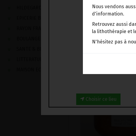
Nous vendons aussi
HILDEGARDE DE BINGEN
d'information.
EPICERIE BIO
Retrouvez aussi dan
RAYON FRAIS
la lithothérapie et
BOULANGERIE
N'hésitez pas à no
SANTE & BIEN-ETRE
LITTERATURE
MAISON ECOLOGIQUE
Choisir ce lieu