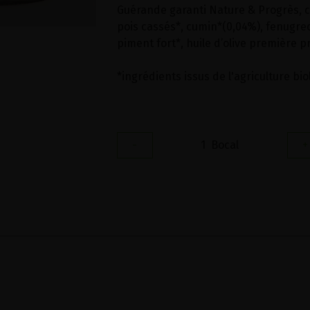
Guérande garanti Nature & Progrès, c
pois cassés*, cumin*(0,04%), fenugre
piment fort*, huile d’olive première pr
*ingrédients issus de l'agriculture bi
-
1
Bocal
+