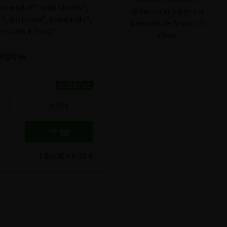
oriandre*, pois chiche*,
définitive et exigera le
c*, curcuma*, moutarde*,
paiement de la part du
ession à froid*.
client.
ologique
6.35€/pc
6.35
€
1 Bocal = 6.35 €