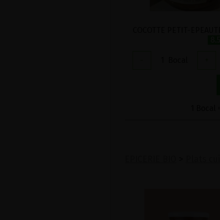
8.
-
1
Bocal
+
1 Bocal 
EPICERIE BIO
>
Plats cu