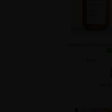
7.
-
1
Bocal
+
1 Bocal 