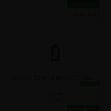
1 pot = 26.45 €
CONFORT DIGESTIF LIQUIDE HERBOLISTIQUE 500ML
33.35€/pc
-
+
1
bouteille
33.35
€