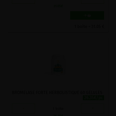
31.05
€
1 boîte = 31.05 €
BROMELASE FORTE HERBOLISTIQUE 60 GELULES
26.35€/pc
-
+
1
boîte
26.35
€