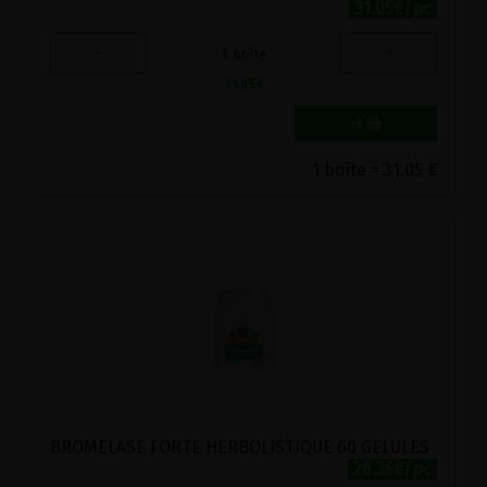
31.05€/pc
-
+
1
boîte
31.05
€
1 boîte = 31.05 €
BROMELASE FORTE HERBOLISTIQUE 60 GELULES
26.35€/pc