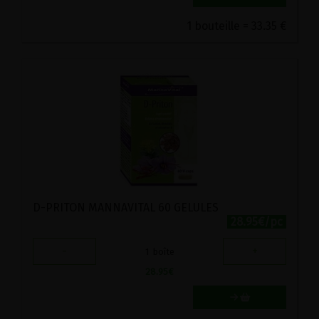
1 bouteille = 33.35 €
D-PRITON MANNAVITAL 60 GELULES
28.95€/pc
-
+
1
boîte
28.95
€