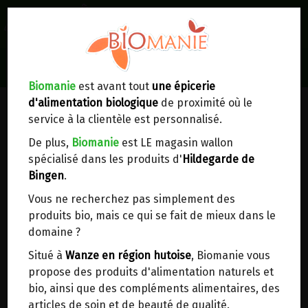
0
Lieux de réception/livraison
Livraison à votre domicile
Biomanie
est avant tout
une épicerie
d'alimentation biologique
de proximité où le
Nous envoyons votre commande à votre
service à la clientèle est personnalisé.
domicile en
Belgique, France, Luxembourg,
Royaume-Uni, Suisse, Pays-Bas, Portugal,
De plus,
Biomanie
est LE magasin wallon
Espagne
. Pour
d'autres pays
, merci de nous
spécialisé dans les produits d'
Hildegarde de
contacter.
Bingen
.
Vous ne recherchez pas simplement des
Choisir ce lieu
produits bio, mais ce qui se fait de mieux dans le
domaine ?
Dans un point d'enlèvement BPost
Situé à
Wanze en région hutoise
, Biomanie vous
propose des produits d'alimentation naturels et
REINACTIF BIO FITOFORM 20
En choisissant un Point d’enlèvement ou un
bio, ainsi que des compléments alimentaires, des
distributeur bbox, vous permettez d’éviter des
AMPOULES
articles de soin et de beauté de qualité.