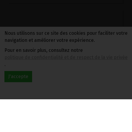
Nous utilisons sur ce site des cookies pour faciliter votre
navigation et améliorer votre expérience.
Pour en savoir plus, consultez notre
politique de confidentialité et de respect de la vie privée
.
DRAINEUR GENERAL LIQUIDE HERBOLISTIQUE 500ML
J'accepte
34.5€/pc
-
+
1
34.5
€
1 pot = 34.50 €