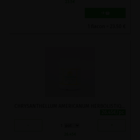
23.5
€
1 flacon = 23.50 €
CHRYSANTHELLUM AMERICANUM HERBOLISTIQUE 200 GELULES
26.45€/pc
-
+
1
26.45
€