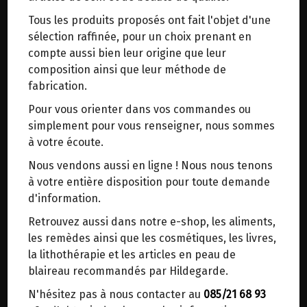
trajets inutiles. En posant ce choix, vous
Tous les produits proposés ont fait l'objet d'une
contribuez à la réduction des émissions de CO₂
Origine : France.
sélection raffinée, pour un choix prenant en
de 30 % en moyenne. Et grâce au plus grand
Fabrication française
compte aussi bien leur origine que leur
réseau de distribution de Belgique, il y a
Sans conservateur
composition ainsi que leur méthode de
toujours une solution près de chez vous.
Sans colorant ni alcool.
fabrication.
Venez chercher votre colis dans un point
Pour vous orienter dans vos commandes ou
d'enlèvement ou distributeur BBox de BPost :
Favorise l'élimination rénale.
simplement pour vous renseigner, nous sommes
points d'enlèvement ou distributeurs BBox
à votre écoute.
La Vergerette du Canada aide à favoriser
Merci de signaler dans les commentaires, le
l’élimination de l’acide urique et l’élimination
Nous vendons aussi en ligne ! Nous nous tenons
point d'enlèvement choisi.
rénale de l’eau.
à votre entière disposition pour toute demande
Sinon, vous pouvez envoyer un mail avec le
La Bruyère favorise la fonction excrétoire des
d'information.
point d'enlèvement désiré ou bien nous vous
reins.
Retrouvez aussi dans notre e-shop, les aliments,
recontacterons afin de déterminer ensemble le
les remèdes ainsi que les cosmétiques, les livres,
lieu de livraison choisi.
Le plus produit :
la lithothérapie et les articles en peau de
Nature respectée
blaireau recommandés par Hildegarde.
N'hésitez pas à nous contacter au
085/21 68 93
Ingrédients :
Choisir ce lieu