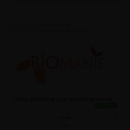
EPICERIE BIO
>
Boissons
>
Thés, Cafés, Succédanés & Tisanes
TISANE RETENTION D'EAU BIO ROMON NATURE 20 SACHETS
6.55€/pc
-
+
1
boîte
6.55
€