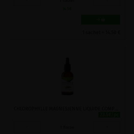
-
+
1
sachet
14.5
€
1 sachet = 14.50 €
CHLOROPHYLLE MAGNESIENNE LIQUIDE COMPTE-GOUTTES CATALYONS 50ML
23.5€/pc
-
+
1
flacon