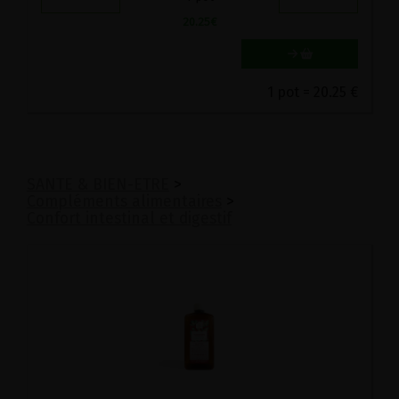
20.25
€
1 pot = 20.25 €
SANTE & BIEN-ETRE
>
Compléments alimentaires
>
Confort intestinal et digestif