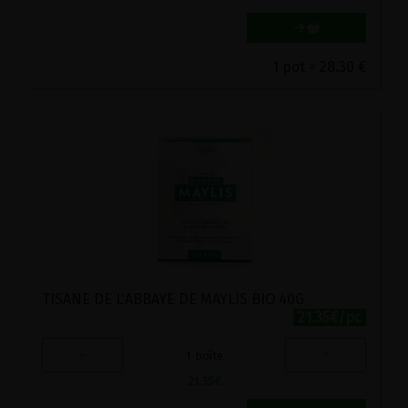
1 pot = 28.30 €
TISANE DE L'ABBAYE DE MAYLIS BIO 40G
21.35€/pc
-
+
1
boîte
21.35
€