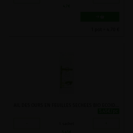
4.7
€
1 pot = 4.70 €
AIL DES OURS EN FEUILLES SECHEES BIO ECOIDEES 45G
5.45€/pc
-
+
1
sachet
5.45
€