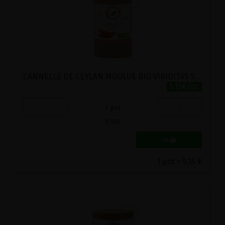
CANNELLE DE CEYLAN MOULUE BIO VIRIDITAS 50G
5.15€/pc
-
+
1
pot
5.15
€
1 pot = 5.15 €