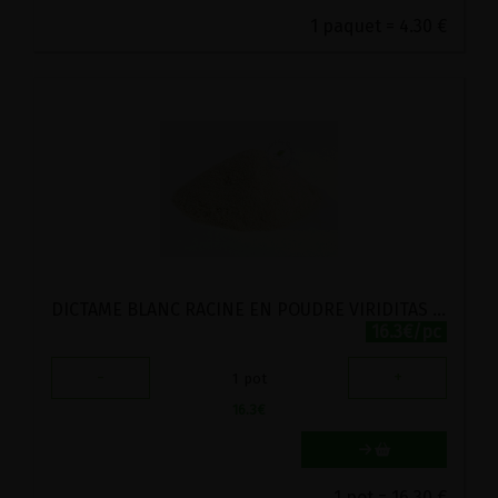
1 paquet = 4.30 €
DICTAME BLANC RACINE EN POUDRE VIRIDITAS 80G
16.3€/pc
-
+
1
pot
16.3
€
1 pot = 16.30 €