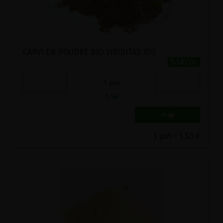
CARVI EN POUDRE BIO VIRIDITAS 35G
5.5€/pc
-
+
1
pot
5.5
€
1 pot = 5.50 €