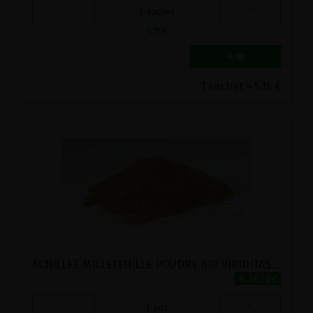
-
+
1
sachet
5.15
€
1 sachet = 5.15 €
ACHILLEE MILLEFEUILLE POUDRE BIO VIRIDITAS 35G
4.7€/pc
-
+
1
pot