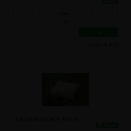
5€/pc
-
+
1
boîte
5
€
1 boîte = 5.00 €
COUSSIN DE BETOINE 29x25cm
25.3€/pc