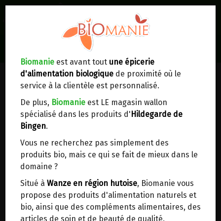
0
Lieux de réception/livraison
Livraison à votre domicile
Biomanie
est avant tout
une épicerie
d'alimentation biologique
de proximité où le
Nous envoyons votre commande à votre
service à la clientèle est personnalisé.
domicile en
Belgique, France, Luxembourg,
Royaume-Uni, Suisse, Pays-Bas, Portugal,
De plus,
Biomanie
est LE magasin wallon
Espagne
. Pour
d'autres pays
, merci de nous
spécialisé dans les produits d'
Hildegarde de
contacter.
Bingen
.
Vous ne recherchez pas simplement des
Choisir ce lieu
produits bio, mais ce qui se fait de mieux dans le
domaine ?
Dans un point d'enlèvement BPost
Situé à
Wanze en région hutoise
, Biomanie vous
propose des produits d'alimentation naturels et
En choisissant un Point d’enlèvement ou un
bio, ainsi que des compléments alimentaires, des
distributeur bbox, vous permettez d’éviter des
articles de soin et de beauté de qualité.