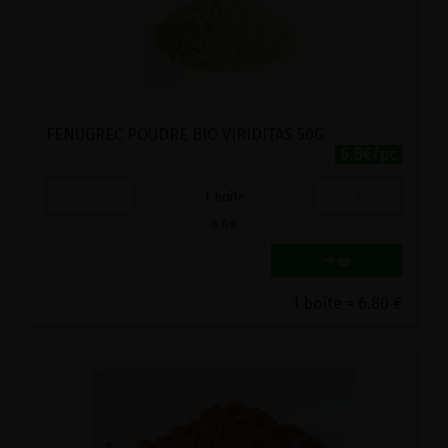
FENUGREC POUDRE BIO VIRIDITAS 50G
6.8€/pc
-
+
1
boîte
6.8
€
1 boîte = 6.80 €