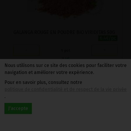
GALANGA ROUGE EN POUDRE BIO VIRIDITAS 50G
6.4€/pc
-
+
1
pot
6.4
€
Nous utilisons sur ce site des cookies pour faciliter votre
navigation et améliorer votre expérience.
1 pot = 6.40 €
Pour en savoir plus, consultez notre
politique de confidentialité et de respect de la vie privée
.
J'accepte