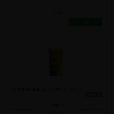
-
+
1
pc
25.3
€
CUMIN GRAINES BIO SONNENTOR 40G
4.3€/pc
-
+
1
paquet
4.3
€