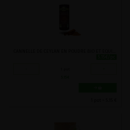
CANNELLE DE CEYLAN EN POUDRE BIO ET EQUITABLE ECOIDEES 75G
5.15€/pc
-
+
1
pot
5.15
€
1 pot = 5.15 €