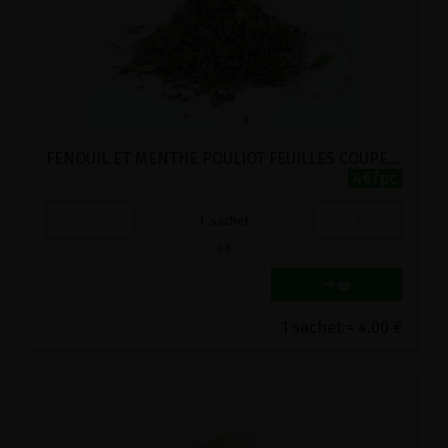
FENOUIL ET MENTHE POULIOT FEUILLES COUPEES BIO VIRIDITAS 35G
4€/pc
-
+
1
sachet
4
€
1 sachet = 4.00 €