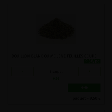
BOUILLON BLANC OU MOLENE FEUILLES COUPEES BIO VIRIDITAS 50G
9.5€/pc
-
+
1
paquet
9.5
€
1 paquet = 9.50 €