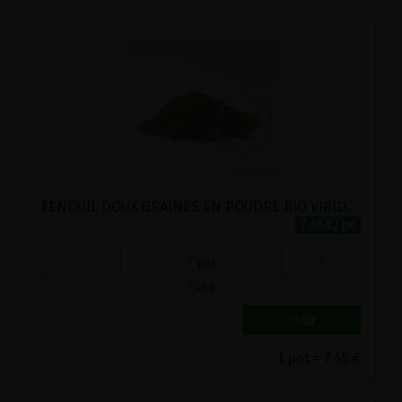
FENOUIL DOUX GRAINES EN POUDRE BIO VIRIDITAS 80G
7.45€/pc
-
+
1
pot
7.45
€
1 pot = 7.45 €