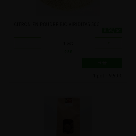
CITRON EN POUDRE BIO VIRIDITAS 50G
9.5€/pc
-
+
1
pot
9.5
€
1 pot = 9.50 €