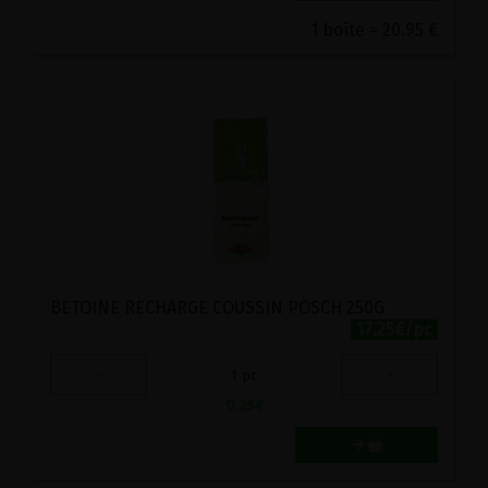
1 boîte = 20.95 €
BETOINE RECHARGE COUSSIN POSCH 250G
17.25€/pc
-
+
1
pc
17.25
€