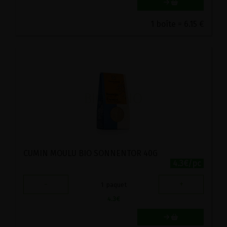
1 boîte = 6.15 €
CUMIN MOULU BIO SONNENTOR 40G
4.3€/pc
-
+
1
paquet
4.3
€