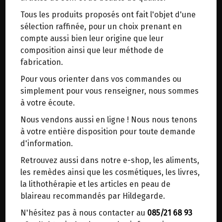
trajets inutiles. En posant ce choix, vous
Tous les produits proposés ont fait l'objet d'une
contribuez à la réduction des émissions de CO₂
THYM SAUVAGE OU SERPOLET
sélection raffinée, pour un choix prenant en
de 30 % en moyenne. Et grâce au plus grand
MOULU BIO SONNENTOR 30G
compte aussi bien leur origine que leur
réseau de distribution de Belgique, il y a
composition ainsi que leur méthode de
toujours une solution près de chez vous.
fabrication.
Origine : Allemagne.
Venez chercher votre colis dans un point
Pour vous orienter dans vos commandes ou
d'enlèvement ou distributeur BBox de BPost :
La version sauvage du thym !
simplement pour vous renseigner, nous sommes
points d'enlèvement ou distributeurs BBox
Goût délicat
à votre écoute.
Idéal pour les plats d'été
Merci de signaler dans les commentaires, le
Nous vendons aussi en ligne ! Nous nous tenons
Parfum épicé et aromatique
point d'enlèvement choisi.
à votre entière disposition pour toute demande
Sinon, vous pouvez envoyer un mail avec le
d'information.
Le serpolet n’est en fait que du thym sauvage ou
point d'enlèvement désiré ou bien nous vous
du thym des champs et s’utilise dans la cuisine
Retrouvez aussi dans notre e-shop, les aliments,
recontacterons afin de déterminer ensemble le
comme le thym. Son goût légèrement plus doux
les remèdes ainsi que les cosmétiques, les livres,
lieu de livraison choisi.
va bien avec des plats d'été légers tels que les
la lithothérapie et les articles en peau de
salades, le poisson ou le poulet.
blaireau recommandés par Hildegarde.
N'hésitez pas à nous contacter au
085/21 68 93
Choisir ce lieu
Conseils et préparation :