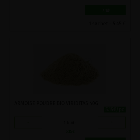
1 sachet = 5.45 €
ARMOISE POUDRE BIO VIRIDITAS 40G
5.15€/pc
-
+
1
boîte
5.15
€