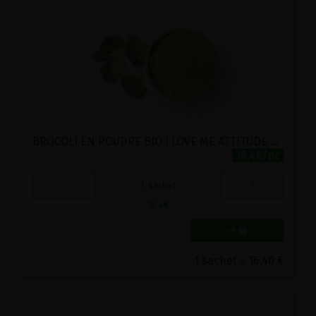
BROCOLI EN POUDRE BIO I LOVE ME ATTITUDE 200G
16.4€/pc
-
+
1
sachet
16.4
€
1 sachet = 16.40 €