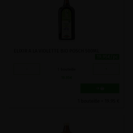
ELIXIR A LA VIOLETTE BIO POSCH 500ML
19.95€/pc
-
+
1
bouteille
19.95
€
1 bouteille = 19.95 €