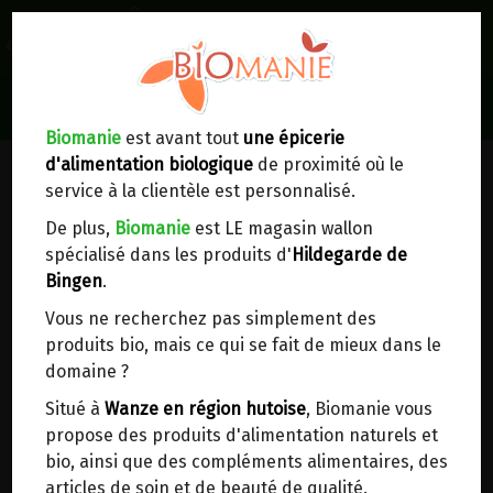
0
Lieux de réception/livraison
Livraison à votre domicile
Biomanie
est avant tout
une épicerie
d'alimentation biologique
de proximité où le
Nous envoyons votre commande à votre
service à la clientèle est personnalisé.
domicile en
Belgique, France, Luxembourg,
Royaume-Uni, Suisse, Pays-Bas, Portugal,
De plus,
Biomanie
est LE magasin wallon
Espagne
. Pour
d'autres pays
, merci de nous
spécialisé dans les produits d'
Hildegarde de
contacter.
Bingen
.
Vous ne recherchez pas simplement des
Choisir ce lieu
produits bio, mais ce qui se fait de mieux dans le
domaine ?
Dans un point d'enlèvement BPost
Situé à
Wanze en région hutoise
, Biomanie vous
propose des produits d'alimentation naturels et
En choisissant un Point d’enlèvement ou un
bio, ainsi que des compléments alimentaires, des
distributeur bbox, vous permettez d’éviter des
articles de soin et de beauté de qualité.