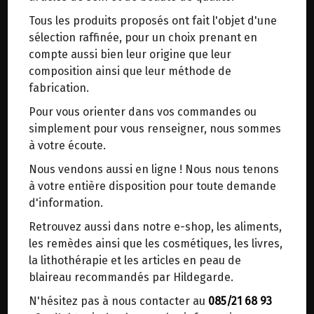
trajets inutiles. En posant ce choix, vous
Tous les produits proposés ont fait l'objet d'une
contribuez à la réduction des émissions de CO₂
BOISSON MENTHAPUL SANS
sélection raffinée, pour un choix prenant en
de 30 % en moyenne. Et grâce au plus grand
ALCOOL BIO POSCH 500ML
compte aussi bien leur origine que leur
réseau de distribution de Belgique, il y a
composition ainsi que leur méthode de
toujours une solution près de chez vous.
fabrication.
Origine : Autriche.
Venez chercher votre colis dans un point
Pour vous orienter dans vos commandes ou
d'enlèvement ou distributeur BBox de BPost :
Boisson rafraichissante sans alcool.
simplement pour vous renseigner, nous sommes
points d'enlèvement ou distributeurs BBox
Soulage l'estomac et les intestins pour une
à votre écoute.
meilleure digestion.
Merci de signaler dans les commentaires, le
Nous vendons aussi en ligne ! Nous nous tenons
Pour éviter les ballonnements.
point d'enlèvement choisi.
à votre entière disposition pour toute demande
Sinon, vous pouvez envoyer un mail avec le
d'information.
Hildegarde de Bingen recommande cet élixir
point d'enlèvement désiré ou bien nous vous
d’herbes aromatiques (sans alcool) pour
Retrouvez aussi dans notre e-shop, les aliments,
recontacterons afin de déterminer ensemble le
renforcer l’estomac et les intestins. Menthapul
les remèdes ainsi que les cosmétiques, les livres,
lieu de livraison choisi.
contient des herbes puissantes telles que le
la lithothérapie et les articles en peau de
galanga, le réglisse et le vermouth, ainsi que le
blaireau recommandés par Hildegarde.
jus de plantes fraîches de la menthe pouliot qui,
N'hésitez pas à nous contacter au
085/21 68 93
Choisir ce lieu
selon Hildegarde, possède la puissance de