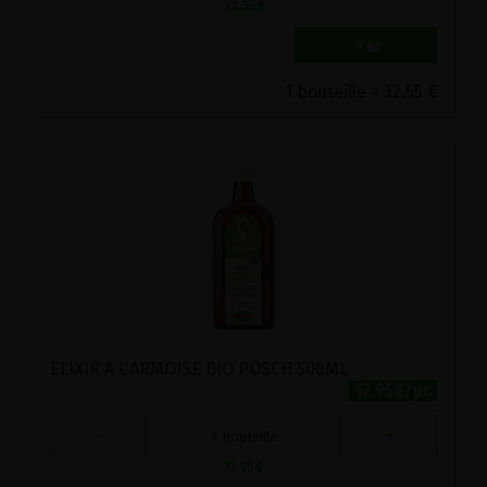
32.55
€
1 bouteille = 32.55 €
ELIXIR A L'ARMOISE BIO POSCH 500ML
17.95€/pc
-
+
1
bouteille
17.95
€