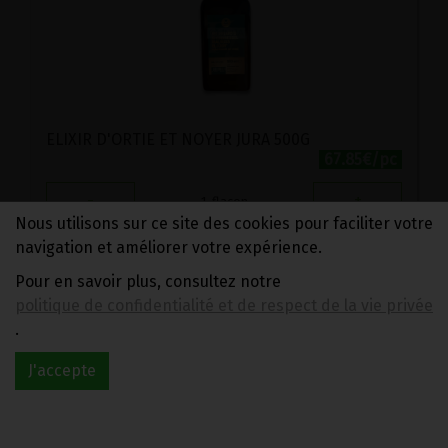
ELIXIR D'ORTIE ET NOYER JURA 500G
67.85€/pc
-
+
1
flacon
Nous utilisons sur ce site des cookies pour faciliter votre
67.85
€
navigation et améliorer votre expérience.
Pour en savoir plus, consultez notre
politique de confidentialité et de respect de la vie privée
1 flacon = 67.85 €
.
J'accepte