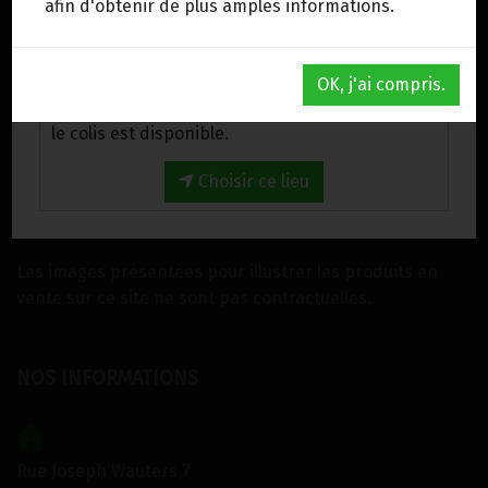
afin d'obtenir de plus amples informations.
INFORMATIONS ALLERGÈNES
Au magasin de Wanze (BE)
OK, j'ai compris.
Venez chercher votre commande au magasin,
Tous nos produits sont susceptibles de contenir des
le colis est disponible.
allergènes. Si vous souhaitez avoir de plus amples
informations sur ceux-ci, vous pouvez
nous contacter
Choisir ce lieu
IMAGES
Les images présentées pour illustrer les produits en
vente sur ce site ne sont pas contractuelles.
NOS INFORMATIONS
Rue Joseph Wauters 7