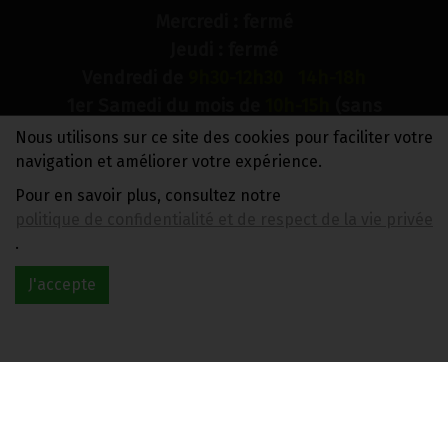
Mercredi : fermé
Jeudi : fermé
Vendredi de
9h30-12h30 14h-18h
1er Samedi du mois de
10h-15h
(sans
interruption)
Nous utilisons sur ce site des cookies pour faciliter votre
Dimanche : fermé
navigation et améliorer votre expérience.
Pour en savoir plus, consultez notre
N° de compte bancaire : BE88 0018 9900 2241
politique de confidentialité et de respect de la vie privée
TVA BE0733 949 609
.
J'accepte
Réalisé avec
par
MonSiteAMoi