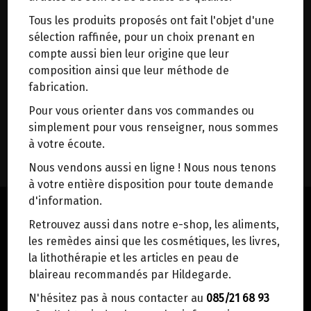
trajets inutiles. En posant ce choix, vous
9.95€/pc
Tous les produits proposés ont fait l'objet d'une
contribuez à la réduction des émissions de CO₂
sélection raffinée, pour un choix prenant en
de 30 % en moyenne. Et grâce au plus grand
Ce produit est indisponible pour le moment.
compte aussi bien leur origine que leur
réseau de distribution de Belgique, il y a
composition ainsi que leur méthode de
toujours une solution près de chez vous.
fabrication.
Venez chercher votre colis dans un point
Pour vous orienter dans vos commandes ou
d'enlèvement ou distributeur BBox de BPost :
simplement pour vous renseigner, nous sommes
DANS LA MÊME CATÉGORIE ...
points d'enlèvement ou distributeurs BBox
à votre écoute.
Merci de signaler dans les commentaires, le
Nous vendons aussi en ligne ! Nous nous tenons
point d'enlèvement choisi.
à votre entière disposition pour toute demande
Sinon, vous pouvez envoyer un mail avec le
d'information.
point d'enlèvement désiré ou bien nous vous
Retrouvez aussi dans notre e-shop, les aliments,
recontacterons afin de déterminer ensemble le
les remèdes ainsi que les cosmétiques, les livres,
lieu de livraison choisi.
la lithothérapie et les articles en peau de
blaireau recommandés par Hildegarde.
N'hésitez pas à nous contacter au
085/21 68 93
Choisir ce lieu