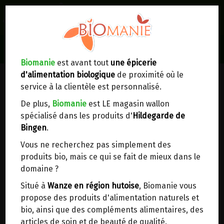
0
Lieux de réception/livraison
Livraison à votre domicile
Biomanie
est avant tout
une épicerie
d'alimentation biologique
de proximité où le
Nous envoyons votre commande à votre
service à la clientèle est personnalisé.
domicile en
Belgique, France, Luxembourg,
Royaume-Uni, Suisse, Pays-Bas, Portugal,
De plus,
Biomanie
est LE magasin wallon
Espagne
. Pour
d'autres pays
, merci de nous
spécialisé dans les produits d'
Hildegarde de
contacter.
Bingen
.
Vous ne recherchez pas simplement des
Choisir ce lieu
produits bio, mais ce qui se fait de mieux dans le
domaine ?
Dans un point d'enlèvement BPost
Situé à
Wanze en région hutoise
, Biomanie vous
propose des produits d'alimentation naturels et
SAUMON FUME BIO PURE & PRIME
En choisissant un Point d’enlèvement ou un
bio, ainsi que des compléments alimentaires, des
distributeur bbox, vous permettez d’éviter des
125G
articles de soin et de beauté de qualité.