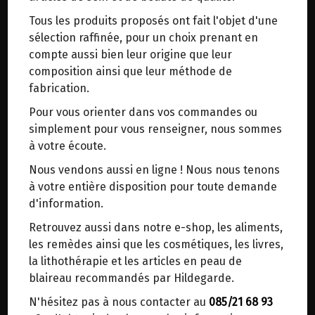
trajets inutiles. En posant ce choix, vous
MELI-JO
Tous les produits proposés ont fait l'objet d'une
contribuez à la réduction des émissions de CO₂
sélection raffinée, pour un choix prenant en
de 30 % en moyenne. Et grâce au plus grand
Origine : Belgique (Hainaut).
compte aussi bien leur origine que leur
réseau de distribution de Belgique, il y a
composition ainsi que leur méthode de
toujours une solution près de chez vous.
Coupelle de germination spécialement adaptée
fabrication.
Venez chercher votre colis dans un point
pour les graines mucilagineuses, idéale pour faire
Pour vous orienter dans vos commandes ou
d'enlèvement ou distributeur BBox de BPost :
germer vos graines les plus savoureuses afin de
simplement pour vous renseigner, nous sommes
profiter de leurs qualités nutritionnelles.
points d'enlèvement ou distributeurs BBox
à votre écoute.
Merci de signaler dans les commentaires, le
La germination des graines mucilagineuses ne
Nous vendons aussi en ligne ! Nous nous tenons
point d'enlèvement choisi.
doit pas se faire au contact direct de l’eau. Se
à votre entière disposition pour toute demande
Sinon, vous pouvez envoyer un mail avec le
démarquant par leur substance gélatineuse
d'information.
point d'enlèvement désiré ou bien nous vous
apparaissant au contact de l’eau, elles
Retrouvez aussi dans notre e-shop, les aliments,
recontacterons afin de déterminer ensemble le
regroupent entre autres les graines de roquette,
les remèdes ainsi que les cosmétiques, les livres,
lieu de livraison choisi.
de cresson, de lin, de chia, de pourpier, de
la lithothérapie et les articles en peau de
moutarde jaune et de basilic. Le germoir à
blaireau recommandés par Hildegarde.
graines traditionnel ne convient pas pour le type
N'hésitez pas à nous contacter au
085/21 68 93
de graines citées. Il est alors nécessaire d’utiliser
Choisir ce lieu