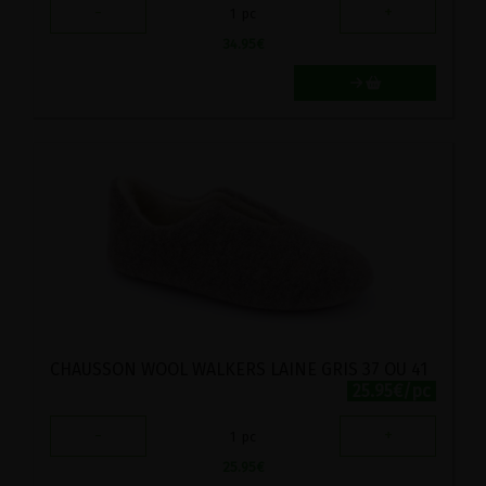
-
+
1
pc
34.95
€
CHAUSSON WOOL WALKERS LAINE GRIS 37 OU 41
25.95€/pc
-
+
1
pc
25.95
€