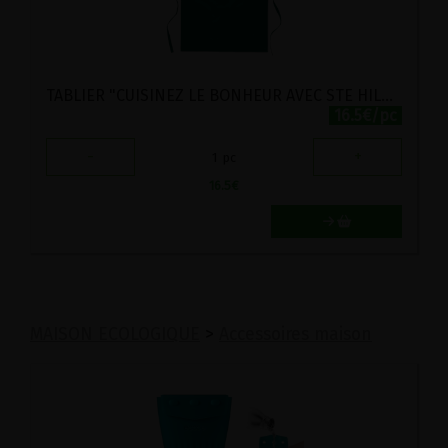
TABLIER "CUISINEZ LE BONHEUR AVEC STE HILDEGARDE"
16.5€/pc
-
+
1
pc
16.5
€
MAISON ECOLOGIQUE
>
Accessoires maison