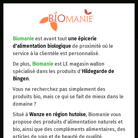
0
Lieux de réception/livraison
Livraison à votre domicile
Biomanie
est avant tout
une épicerie
d'alimentation biologique
de proximité où le
Nous envoyons votre commande à votre
service à la clientèle est personnalisé.
domicile en
Belgique, France, Luxembourg,
Royaume-Uni, Suisse, Pays-Bas, Portugal,
De plus,
Biomanie
est LE magasin wallon
Espagne
. Pour
d'autres pays
, merci de nous
spécialisé dans les produits d'
Hildegarde de
contacter.
Bingen
.
Vous ne recherchez pas simplement des
Choisir ce lieu
produits bio, mais ce qui se fait de mieux dans le
domaine ?
Dans un point d'enlèvement BPost
Situé à
Wanze en région hutoise
, Biomanie vous
propose des produits d'alimentation naturels et
COUPELLE DE GERMINATION POUR
En choisissant un Point d’enlèvement ou un
bio, ainsi que des compléments alimentaires, des
distributeur bbox, vous permettez d’éviter des
GRAINES A MUCILAGE EN VERRE
articles de soin et de beauté de qualité.