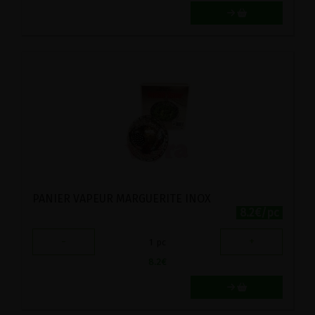
PANIER VAPEUR MARGUERITE INOX
8.2€/pc
-
+
1
pc
8.2
€