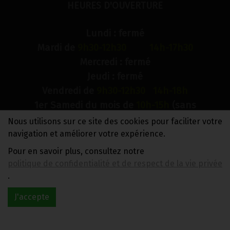
HEURES D'OUVERTURE
Lundi : fermé
Mardi de
9h30-12h30 14h-17h30
Mercredi : fermé
Jeudi : fermé
Vendredi de
9h30-12h30 14h-18h
1er Samedi du mois de
10h-15h
(sans
interruption)
Nous utilisons sur ce site des cookies pour faciliter votre
Dimanche : fermé
navigation et améliorer votre expérience.
Pour en savoir plus, consultez notre
N° de compte bancaire : BE88 0018 9900 2241
politique de confidentialité et de respect de la vie privée
TVA BE0733 949 609
.
J'accepte
Réalisé avec
par
MonSiteAMoi