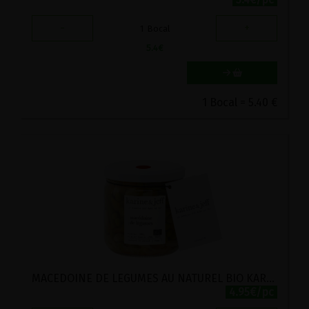
-
+
1
Bocal
5.4
€
1 Bocal = 5.40 €
MACEDOINE DE LEGUMES AU NATUREL BIO KARINE ET JEFF 36G
4.95€/pc