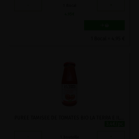
-
+
1
Bocal
4.95
€
1 Bocal = 4.95 €
PUREE TAMISEE DE TOMATES BIO LA TERRA E IL CIELO 700G
3.4€/pc
-
+
1
bouteille