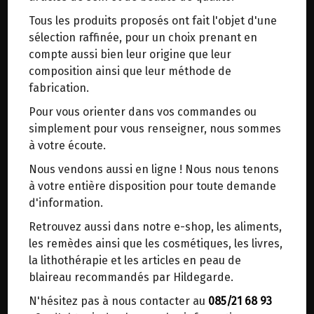
trajets inutiles. En posant ce choix, vous
Tous les produits proposés ont fait l'objet d'une
contribuez à la réduction des émissions de CO₂
Origine : Italie (Pouilles).
sélection raffinée, pour un choix prenant en
de 30 % en moyenne. Et grâce au plus grand
Produit artisanal.
compte aussi bien leur origine que leur
réseau de distribution de Belgique, il y a
composition ainsi que leur méthode de
toujours une solution près de chez vous.
De savoureuses tomates biologiques, mûries sous
fabrication.
Venez chercher votre colis dans un point
le soleil italien, récoltées exactement au bon
Pour vous orienter dans vos commandes ou
d'enlèvement ou distributeur BBox de BPost :
moment et transformées immédiatement après,
simplement pour vous renseigner, nous sommes
pour préserver le goût et les arômes
points d'enlèvement ou distributeurs BBox
à votre écoute.
authentiques du fruit.
Merci de signaler dans les commentaires, le
Les tomates pelées peuvent être utilisées de
Nous vendons aussi en ligne ! Nous nous tenons
point d'enlèvement choisi.
manière polyvalente, pour des entrées, des plats
à votre entière disposition pour toute demande
Sinon, vous pouvez envoyer un mail avec le
de résistance, dans des sauces, des marinades
d'information.
point d'enlèvement désiré ou bien nous vous
ou encore comme garniture pour la pizza.
Retrouvez aussi dans notre e-shop, les aliments,
recontacterons afin de déterminer ensemble le
les remèdes ainsi que les cosmétiques, les livres,
lieu de livraison choisi.
Couleur rouge intense
la lithothérapie et les articles en peau de
Fraîches et bien sucrées
blaireau recommandés par Hildegarde.
Pelées à la main
N'hésitez pas à nous contacter au
085/21 68 93
Choisir ce lieu