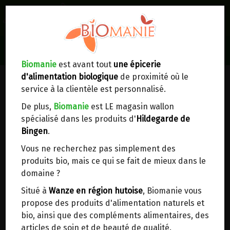
0
Lieux de réception/livraison
Livraison à votre domicile
Biomanie
est avant tout
une épicerie
d'alimentation biologique
de proximité où le
Nous envoyons votre commande à votre
service à la clientèle est personnalisé.
domicile en
Belgique, France, Luxembourg,
Royaume-Uni, Suisse, Pays-Bas, Portugal,
De plus,
Biomanie
est LE magasin wallon
Espagne
. Pour
d'autres pays
, merci de nous
spécialisé dans les produits d'
Hildegarde de
contacter.
Bingen
.
Vous ne recherchez pas simplement des
Choisir ce lieu
produits bio, mais ce qui se fait de mieux dans le
domaine ?
Dans un point d'enlèvement BPost
Situé à
Wanze en région hutoise
, Biomanie vous
propose des produits d'alimentation naturels et
TOMATES PELEES NATURES BIO
En choisissant un Point d’enlèvement ou un
bio, ainsi que des compléments alimentaires, des
distributeur bbox, vous permettez d’éviter des
ANTICA ENOTRIA 580ML
articles de soin et de beauté de qualité.