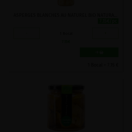
ASPERGES BLANCHES AU NATUREL BIO NATURATA 280G
7.15€/pc
-
+
1
Bocal
7.15
€
1 Bocal = 7.15 €