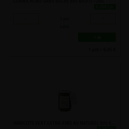
CORNICHONS SANS SUCRE BIO BIOFIT 720G
6.05€/pc
-
+
1
pot
6.05
€
1 pot = 6.05 €
HARICOTS VERT EXTRA-FINS AU NATUREL BIO KARINE ET JEFF 490G
5.4€/pc