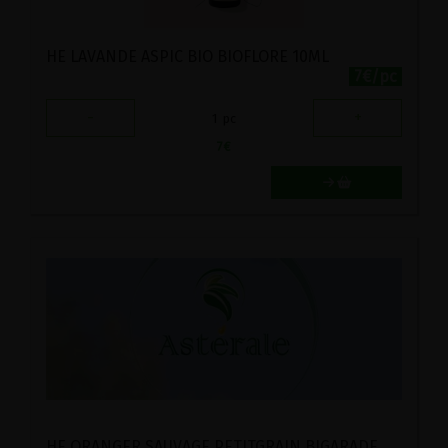
HE LAVANDE ASPIC BIO BIOFLORE 10ML
7€/pc
-
+
1
pc
7
€
HE ORANGER SAUVAGE PETITGRAIN BIGARADE NATURE ET PROGRES ASTERALE 5ML