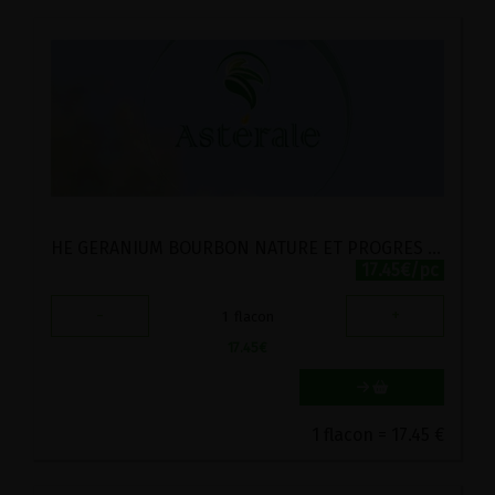
HE GERANIUM BOURBON NATURE ET PROGRES ASTERALE 10ML
17.45€/pc
-
+
1
flacon
17.45
€
1 flacon = 17.45 €