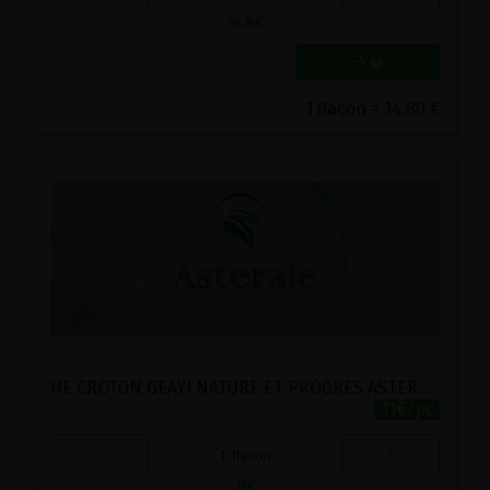
14.8
€
1 flacon = 14.80 €
HE CROTON GEAYI NATURE ET PROGRES ASTERALE 5ML
11€/pc
-
+
1
flacon
11
€