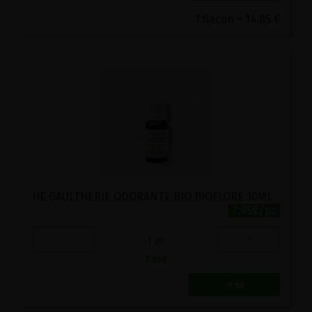
1 flacon = 14.85 €
HE GAULTHERIE ODORANTE BIO BIOFLORE 10ML
7.95€/pc
-
+
1
pc
7.95
€