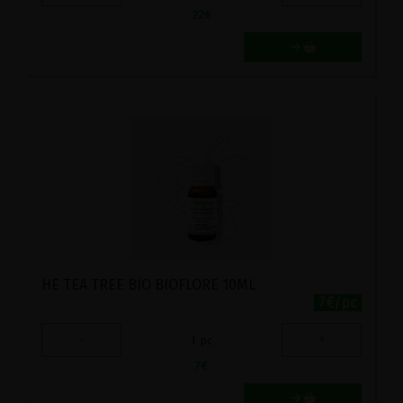
22
€
HE TEA TREE BIO BIOFLORE 10ML
7€/pc
-
+
1
pc
7
€