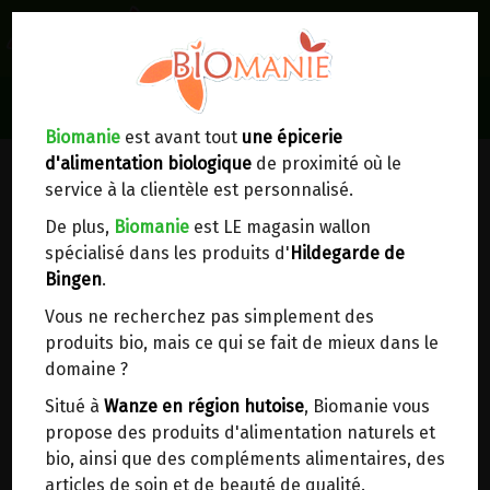
0
Lieux de réception/livraison
Livraison à votre domicile
Biomanie
est avant tout
une épicerie
d'alimentation biologique
de proximité où le
Nous envoyons votre commande à votre
service à la clientèle est personnalisé.
domicile en
Belgique, France, Luxembourg,
Royaume-Uni, Suisse, Pays-Bas, Portugal,
De plus,
Biomanie
est LE magasin wallon
Espagne
. Pour
d'autres pays
, merci de nous
spécialisé dans les produits d'
Hildegarde de
contacter.
Bingen
.
Vous ne recherchez pas simplement des
Choisir ce lieu
produits bio, mais ce qui se fait de mieux dans le
domaine ?
Dans un point d'enlèvement BPost
Situé à
Wanze en région hutoise
, Biomanie vous
propose des produits d'alimentation naturels et
HE HELICHRYSE ITALIENNE BIO DE
En choisissant un Point d’enlèvement ou un
bio, ainsi que des compléments alimentaires, des
distributeur bbox, vous permettez d’éviter des
ST-HILAIRE 5ML
articles de soin et de beauté de qualité.