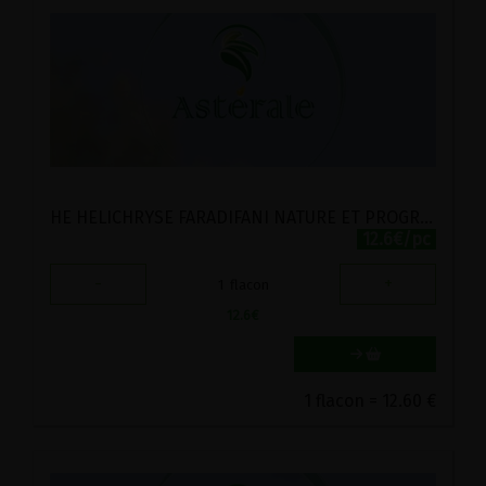
HE HELICHRYSE FARADIFANI NATURE ET PROGRES ASTERALE 10ML
12.6€/pc
-
+
1
flacon
12.6
€
1 flacon = 12.60 €