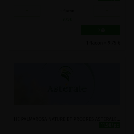
-
+
1
flacon
9.75
€
1 flacon = 9.75 €
HE PALMAROSA NATURE ET PROGRES ASTERALE 10ML
11.5€/pc