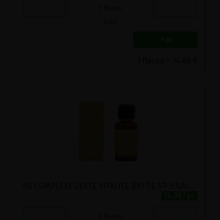
-
+
1
flacon
14.8
€
1 flacon = 14.80 €
HE COMPLEXE ZESTE VITALITE BIO DE ST-HILAIRE 30ML
14.8€/pc
-
+
1
flacon