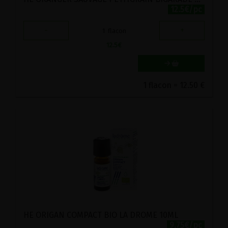
12.5€/pc
-
+
1
flacon
12.5
€
1 flacon = 12.50 €
HE ORIGAN COMPACT BIO LA DROME 10ML
9.75€/pc