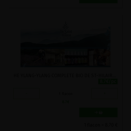
HE YLANG-YLANG COMPLETE BIO DE ST-HILAIRE 10ML
8.7€/pc
-
+
1
flacon
8.7
€
1 flacon = 8.70 €