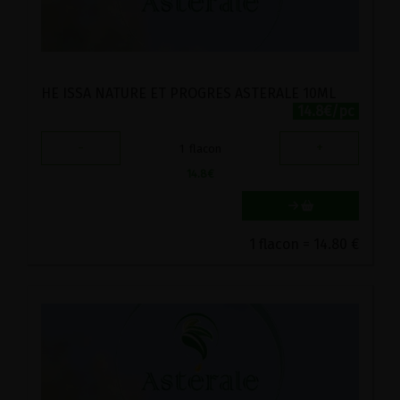
HE ISSA NATURE ET PROGRES ASTERALE 10ML
14.8€/pc
-
+
1
flacon
14.8
€
1 flacon = 14.80 €