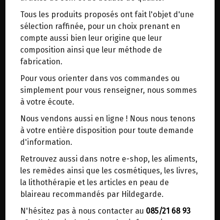
trajets inutiles. En posant ce choix, vous
Tous les produits proposés ont fait l'objet d'une
contribuez à la réduction des émissions de CO₂
Distillerie française artisanale (Auvergne).
sélection raffinée, pour un choix prenant en
de 30 % en moyenne. Et grâce au plus grand
compte aussi bien leur origine que leur
réseau de distribution de Belgique, il y a
Origine : France (Corse).
composition ainsi que leur méthode de
toujours une solution près de chez vous.
fabrication.
Venez chercher votre colis dans un point
L'indispensable d'une trousse à pharmacie!
Pour vous orienter dans vos commandes ou
d'enlèvement ou distributeur BBox de BPost :
simplement pour vous renseigner, nous sommes
L’hélichryse la plus réputée pour son huile
points d'enlèvement ou distributeurs BBox
à votre écoute.
essentielle est l’hélichryse corse, et c’est pour
Merci de signaler dans les commentaires, le
cela que cette huile essentielle d’hélichryse porte
Nous vendons aussi en ligne ! Nous nous tenons
point d'enlèvement choisi.
la mention « Origine : France » sur son étiquette.
à votre entière disposition pour toute demande
Sinon, vous pouvez envoyer un mail avec le
Elle bénéficie ainsi d’un cadre magnifique et d’un
d'information.
point d'enlèvement désiré ou bien nous vous
climat exceptionnel – le maquis corse, sur fond
Retrouvez aussi dans notre e-shop, les aliments,
recontacterons afin de déterminer ensemble le
du bleu du ciel ou de celui de la mer… Voilà
les remèdes ainsi que les cosmétiques, les livres,
lieu de livraison choisi.
pourquoi cette huile essentielle est unique.
la lithothérapie et les articles en peau de
blaireau recommandés par Hildegarde.
Elle dégage une odeur qui rappelle celle du curry
N'hésitez pas à nous contacter au
085/21 68 93
– ses feuilles infusées sont parfois utilisées en
Choisir ce lieu