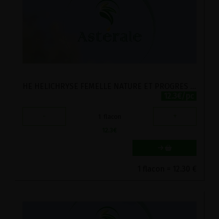
HE HELICHRYSE FEMELLE NATURE ET PROGRES ASTERALE 10ML
12.3€/pc
-
+
1
flacon
12.3
€
1 flacon = 12.30 €