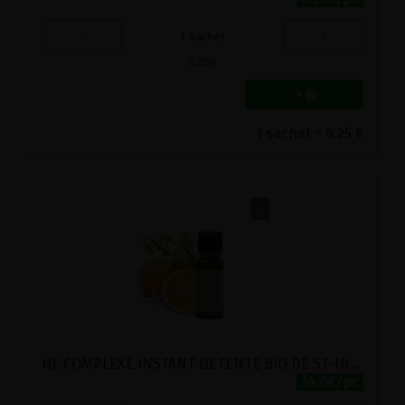
-
+
1
sachet
6.25
€
1 sachet = 6.25 €
HE COMPLEXE INSTANT DETENTE BIO DE ST-HILAIRE 30ML
14.8€/pc