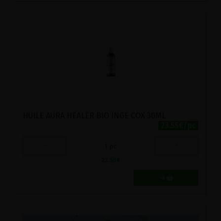
HUILE AURA HEALER BIO INGE COX 30ML
23.55€/pc
-
+
1
pc
23.55
€