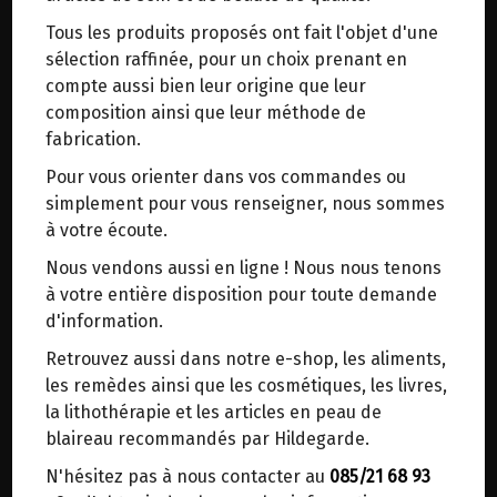
trajets inutiles. En posant ce choix, vous
Tous les produits proposés ont fait l'objet d'une
contribuez à la réduction des émissions de CO₂
FARINE DE POIS-CHICHE BIO
sélection raffinée, pour un choix prenant en
de 30 % en moyenne. Et grâce au plus grand
MOULIN DES MOINES 500G
compte aussi bien leur origine que leur
réseau de distribution de Belgique, il y a
composition ainsi que leur méthode de
toujours une solution près de chez vous.
fabrication.
Origine : France.
Venez chercher votre colis dans un point
Pour vous orienter dans vos commandes ou
d'enlèvement ou distributeur BBox de BPost :
Moulue sur meule de pierre.
simplement pour vous renseigner, nous sommes
points d'enlèvement ou distributeurs BBox
à votre écoute.
Riche en fibres et en protéines, la farine de pois
Merci de signaler dans les commentaires, le
Nous vendons aussi en ligne ! Nous nous tenons
chiches bio peut être mélangée à la farine
point d'enlèvement choisi.
à votre entière disposition pour toute demande
d'épeautre ou petit-épeautre pour obtenir un
Sinon, vous pouvez envoyer un mail avec le
d'information.
goût spécifique.
point d'enlèvement désiré ou bien nous vous
Retrouvez aussi dans notre e-shop, les aliments,
recontacterons afin de déterminer ensemble le
Idéal pour houmous, falafels et pâtes à pizza
les remèdes ainsi que les cosmétiques, les livres,
lieu de livraison choisi.
Notes douces de noisette
la lithothérapie et les articles en peau de
Sans arôme, sans colorant ou conservateur
blaireau recommandés par Hildegarde.
Sans gluten et vegan
N'hésitez pas à nous contacter au
085/21 68 93
Choisir ce lieu