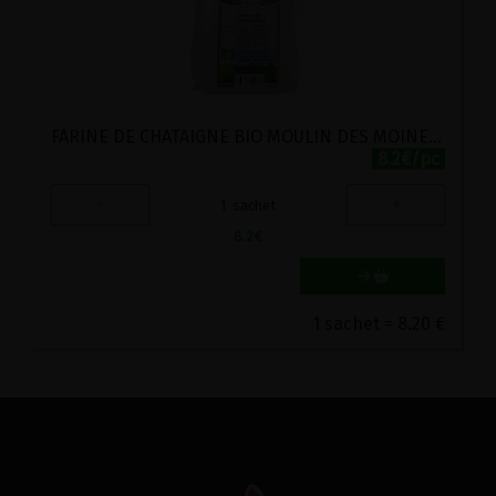
FARINE DE CHATAIGNE BIO MOULIN DES MOINES 500G
8.2€/pc
-
+
1
sachet
8.2
€
1 sachet = 8.20 €