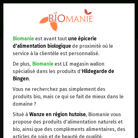
0
Lieux de réception/livraison
Livraison à votre domicile
Biomanie
est avant tout
une épicerie
d'alimentation biologique
de proximité où le
Nous envoyons votre commande à votre
service à la clientèle est personnalisé.
domicile en
Belgique, France, Luxembourg,
Royaume-Uni, Suisse, Pays-Bas, Portugal,
De plus,
Biomanie
est LE magasin wallon
Espagne
. Pour
d'autres pays
, merci de nous
spécialisé dans les produits d'
Hildegarde de
contacter.
Bingen
.
Vous ne recherchez pas simplement des
Choisir ce lieu
produits bio, mais ce qui se fait de mieux dans le
domaine ?
Dans un point d'enlèvement BPost
Situé à
Wanze en région hutoise
, Biomanie vous
propose des produits d'alimentation naturels et
En choisissant un Point d’enlèvement ou un
bio, ainsi que des compléments alimentaires, des
distributeur bbox, vous permettez d’éviter des
articles de soin et de beauté de qualité.