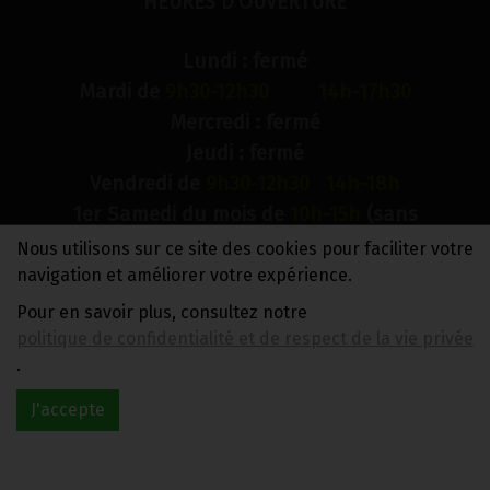
HEURES D'OUVERTURE
Lundi : fermé
Mardi de
9h30-12h30 14h-17h30
Mercredi : fermé
Jeudi : fermé
Vendredi de
9h30-12h30 14h-18h
1er Samedi du mois de
10h-15h
(sans
interruption)
Nous utilisons sur ce site des cookies pour faciliter votre
Dimanche : fermé
navigation et améliorer votre expérience.
Pour en savoir plus, consultez notre
N° de compte bancaire : BE88 0018 9900 2241
politique de confidentialité et de respect de la vie privée
TVA BE0733 949 609
.
J'accepte
Réalisé avec
par
MonSiteAMoi