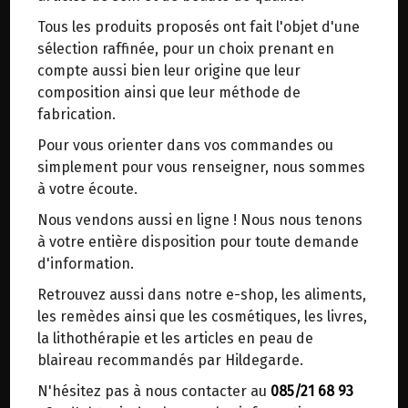
trajets inutiles. En posant ce choix, vous
Tous les produits proposés ont fait l'objet d'une
contribuez à la réduction des émissions de CO₂
97.3€/pc
sélection raffinée, pour un choix prenant en
de 30 % en moyenne. Et grâce au plus grand
compte aussi bien leur origine que leur
Ce produit est indisponible pour le moment.
réseau de distribution de Belgique, il y a
composition ainsi que leur méthode de
toujours une solution près de chez vous.
fabrication.
Venez chercher votre colis dans un point
Pour vous orienter dans vos commandes ou
d'enlèvement ou distributeur BBox de BPost :
simplement pour vous renseigner, nous sommes
points d'enlèvement ou distributeurs BBox
DANS LA MÊME CATÉGORIE ...
à votre écoute.
Merci de signaler dans les commentaires, le
Nous vendons aussi en ligne ! Nous nous tenons
point d'enlèvement choisi.
à votre entière disposition pour toute demande
Sinon, vous pouvez envoyer un mail avec le
d'information.
point d'enlèvement désiré ou bien nous vous
Retrouvez aussi dans notre e-shop, les aliments,
recontacterons afin de déterminer ensemble le
les remèdes ainsi que les cosmétiques, les livres,
lieu de livraison choisi.
la lithothérapie et les articles en peau de
blaireau recommandés par Hildegarde.
N'hésitez pas à nous contacter au
085/21 68 93
Choisir ce lieu