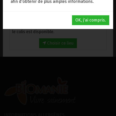
afin d'obtenir de plus amples informations.
CEINTURE FOURRURE DE BLAIREAU 80CM
199.95€/pc
Au magasin de Wanze (BE)
OK, j'ai compris.
-
+
1
pc
Venez chercher votre commande au magasin,
199.95
€
le colis est disponible.
Choisir ce lieu
INFORMATIONS ALLERGÈNES