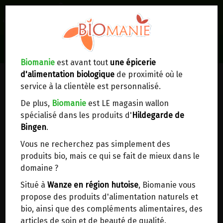
0
Lieux de réception/livraison
Livraison à votre domicile
Biomanie
est avant tout
une épicerie
d'alimentation biologique
de proximité où le
Nous envoyons votre commande à votre
service à la clientèle est personnalisé.
domicile en
Belgique, France, Luxembourg,
Royaume-Uni, Suisse, Pays-Bas, Portugal,
De plus,
Biomanie
est LE magasin wallon
Espagne
. Pour
d'autres pays
, merci de nous
spécialisé dans les produits d'
Hildegarde de
contacter.
Bingen
.
Vous ne recherchez pas simplement des
Choisir ce lieu
produits bio, mais ce qui se fait de mieux dans le
domaine ?
Dans un point d'enlèvement BPost
Situé à
Wanze en région hutoise
, Biomanie vous
propose des produits d'alimentation naturels et
SEMELLES DE BLAIREAU T37
En choisissant un Point d’enlèvement ou un
bio, ainsi que des compléments alimentaires, des
distributeur bbox, vous permettez d’éviter des
articles de soin et de beauté de qualité.
SUR COMMANDE