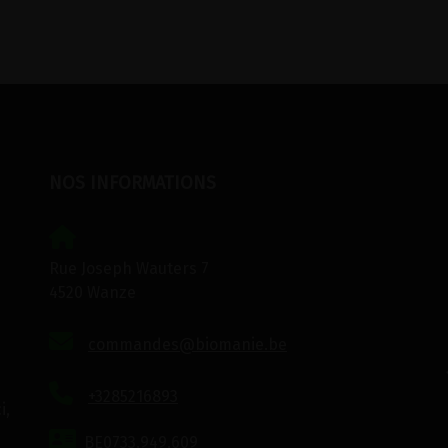
NOS INFORMATIONS
Rue Joseph Wauters 7
4520 Wanze
commandes@biomanie.be
+3285216893
i,
BE0733.949.609