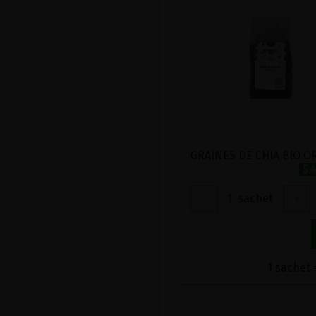
5.
-
1
sachet
+
1 sachet 