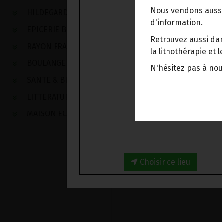
Nous vendons aussi
HILDEGARDE DE BINGEN
d'information.
EPICERIE BIO
Retrouvez aussi dan
RAYON FRAIS
la lithothérapie et
BOULANGERIE
N'hésitez pas à no
SANTE & BIEN-ETRE
LITTERATURE
MAISON ECOLOGIQUE
Choisir ce lieu