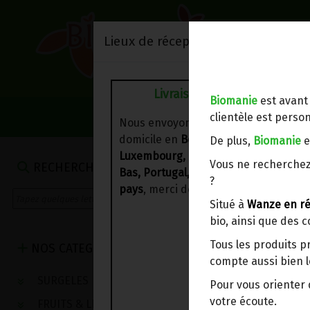
Lieux de réception/livraison
Livraison à votre domicile
Biomanie
est avant
NOS VENTES DU 
clientèle est person
Nous envoyons votre commande à vo
domicile en
Belgique, France,
De plus,
Biomanie
e
Luxembourg, Royaume-Uni, Suisse, P
Vous ne recherchez
RECHERCHE
Bas, Portugal, Espagne
. Pour
d'autre
?
pays
, merci de nous contacter.
Situé à
Wanze en ré
bio, ainsi que des 
Tous les produits p
NOS CATEGORIES
compte aussi bien l
SURGELES
Pour vous oriente
votre écoute.
FRUITS & LEGUMES