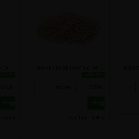
GRAINES DE CHIA BIO ORIGAMI 400G
GRAINES DE SESAME BIO ORIGAMI 400G
45€/pc
3.85€/pc
5.45
€
-
1
sachet
+
3.85
€
-
= 5.45 €
1 sachet = 3.85 €