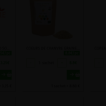
BAIES DE GENEVRIER BIO SONNENTOR 35G
COEURS DE CHANVRE GRAINES DE DECORTIQUEES BIO CHANVR'EEL 200G
25€/pc
8.8€/pc
3.25
€
-
1
sachet
+
8.8
€
-
 3.25 €
1 sachet = 8.80 €