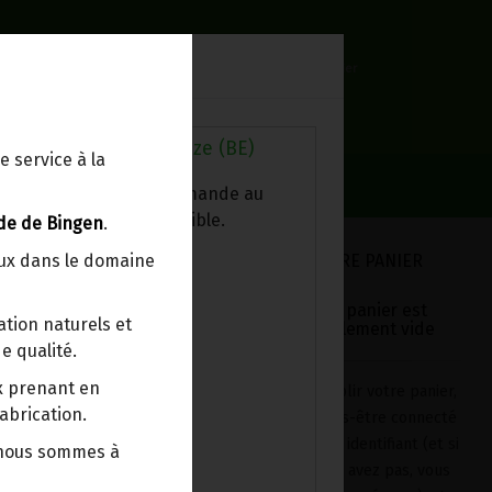
0
Lieu de réception
Mon panier
Livraison à votre domicile
0.00 €
Au magasin de Wanze (BE)
e service à la
ez chercher votre commande au
sin, le colis est disponible.
de de Bingen
.
VOTRE PANIER
eux dans le domaine
Votre panier est
tion naturels et
actuellement vide
e qualité.
IO ORIGAMI 400G
ix prenant en
Pour remplir votre panier,
abrication.
après vous-être connecté
avec votre identifiant (et si
 nous sommes à
nne source de vitamines
vous n'en avez pas, vous