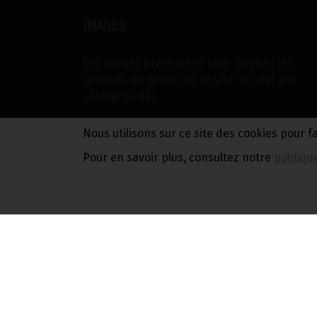
IMAGES
Les images présentées pour illustrer les
produits en vente sur ce site ne sont pas
contractuelles.
Nous utilisons sur ce site des cookies pour f
Pour en savoir plus, consultez notre
politiqu