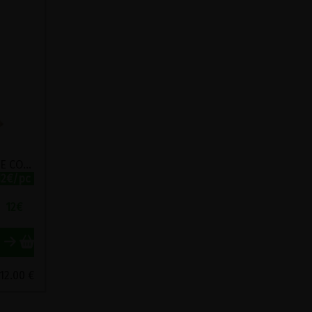
POUDRE DE PROTEINE DE COEURS DE CHANVRE 60% BIO CHANVR'EEL 200G
12€/pc
12
€
12.00 €