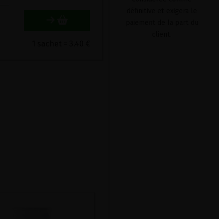
définitive et exigera le
paiement de la part du
client.
1 sachet = 3.40 €