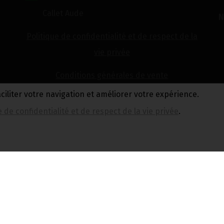
Callet Aude
N
Politique de confidentialité et de respect de la
vie privée
Conditions générales de vente
aciliter votre navigation et améliorer votre expérience.
e de confidentialité et de respect de la vie privée
.
Réalisé avec
par
MonSiteAMoi