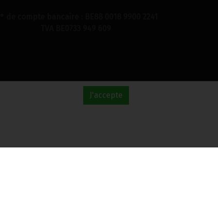
° de compte bancaire : BE88 0018 9900 2241
TVA BE0733 949 609
J'accepte