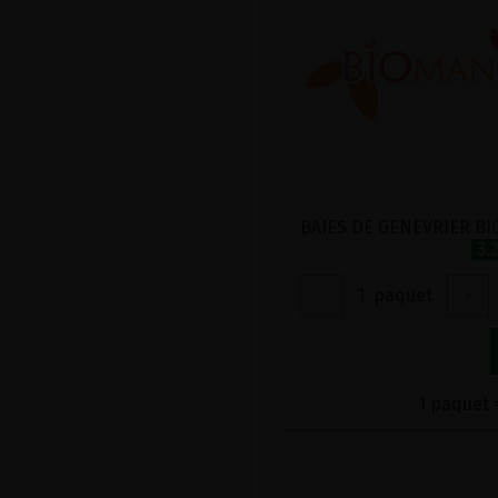
3.
-
1
paquet
+
1 paquet =