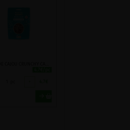
NOIX DE CAJOU CRUNCHY CANNELLE BIO PEPITE 125G
4.7€/pc
1
pc
+
4.7
€