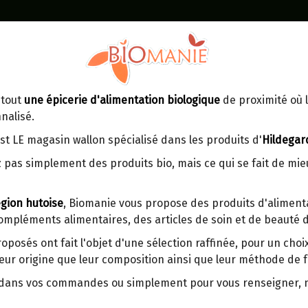
Identifiez-vous
Dans un point d'enlèvement BPost
 tout
une épicerie d'alimentation biologique
de proximité où l
MOMENT
CONTACT
nalisé.
En choisissant un Point d’enlèvement ou
Ven
tre
un distributeur bbox, vous permettez
maga
st LE magasin wallon spécialisé dans les produits d'
Hildegar
d’éviter des trajets inutiles. En posant ce
ays-
 pas simplement des produits bio, mais ce qui se fait de mi
choix, vous contribuez à la réduction des
s
émissions de CO₂ de 30 % en moyenne.
gion hutoise
, Biomanie vous propose des produits d'alimenta
Et grâce au plus grand réseau de
compléments alimentaires, des articles de soin et de beauté d
distribution de Belgique, il y a toujours
GRAINES DE TOURNESOL B
une solution près de chez vous.
roposés ont fait l'objet d'une sélection raffinée, pour un cho
eur origine que leur composition ainsi que leur méthode de f
Venez chercher votre colis dans un point
Origine : Hongrie.
d'enlèvement ou distributeur BBox de
r dans vos commandes ou simplement pour vous renseigner,
BPost :
Les graines de tournesol sont une bo