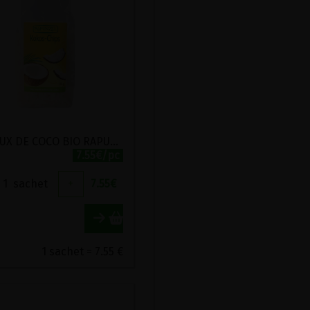
COPEAUX DE COCO BIO RAPUNZEL 175G
7.55€/pc
1
sachet
+
7.55
€
1 sachet = 7.55 €