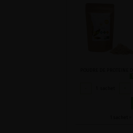
-
1
sachet
+
1 sachet = 