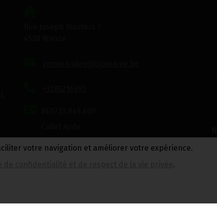
Rue Joseph Wauters 7
4520 Wanze
commandes@biomanie.be
+3285216893
i,
BE0733.949.609
Callet Aude
N
aciliter votre navigation et améliorer votre expérience.
Politique de confidentialité et de respect de la
e de confidentialité et de respect de la vie privée
vie privée
.
Conditions générales de vente