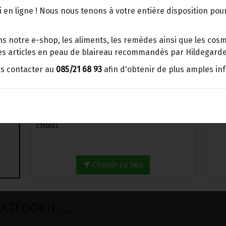
points d'enlèvement ou distributeurs
Fécule de pomme de terre
 en ligne ! Nous nous tenons à votre entière disposition po
BBox
A VENIR RETIRER AU MAGASIN BIOMAN
Merci de signaler dans les
s notre e-shop, les aliments, les remèdes ainsi que les cosmé
commentaires, le point d'enlèvement
 les articles en peau de blaireau recommandés par Hildegarde
choisi.
us contacter au
085/21 68 93
afin d'obtenir de plus amples in
Ce produit est indisponible pour l
Sinon, vous pouvez envoyer un mail avec
le point d'enlèvement désiré ou bien
nous vous recontacterons afin de
déterminer ensemble le lieu de livraison
choisi.
Choisir ce lieu
TÉGORIE ...