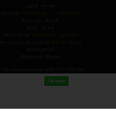
Lundi : fermé
Mardi de
9h30-12h30 14h-17h30
Mercredi : fermé
Jeudi : fermé
Vendredi de
9h30-12h30 14h-18h
1er Samedi du mois de
10h-15h
(sans
interruption)
Dimanche : fermé
° de compte bancaire : BE88 0018 9900 2241
TVA BE0733 949 609
J'accepte