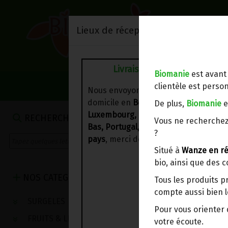
Lieux de réception/livraison
Livraison à votre domicile
Biomanie
est avant
NOS VENTES DU 
clientèle est person
Nous envoyons votre commande à vo
domicile en
Belgique, France,
De plus,
Biomanie
e
Luxembourg, Royaume-Uni, Suisse, P
RECHERCHE
Vous ne recherchez
Bas, Portugal, Espagne
. Pour
d'autre
?
pays
, merci de nous contacter.
Situé à
Wanze en ré
bio, ainsi que des 
NOS CATEGORIES
Tous les produits p
compte aussi bien l
SURGELES
Pour vous oriente
FRUITS & LEGUMES
votre écoute.