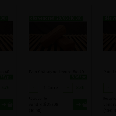
:00)
dès vendredi 28/08 (10:00)
dès v
Pain Châtaigne Levure Bio 400g Monépi
Pain Châtaigne Levure Bio 700g Monépi
.7€/pc
8.3€/pc
5.7
€
-
1
Carré
+
8.3
€
-
Réception le
Réceptio
vendredi 28/08
vendr
(10:00)
(10:00