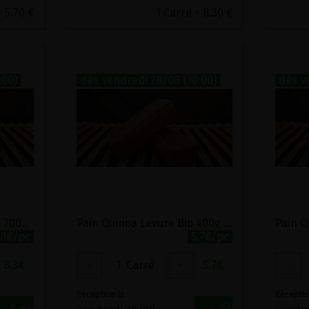
= 5.70 €
1 Carré = 8.30 €
:00)
dès vendredi 28/08 (10:00)
dès v
Pain Lentilles Levure Bio 700g Monépi
Pain Quinoa Levure Bio 400g Monépi
.3€/pc
5.7€/pc
8.3
€
-
1
Carré
+
5.7
€
-
Réception le
Réceptio