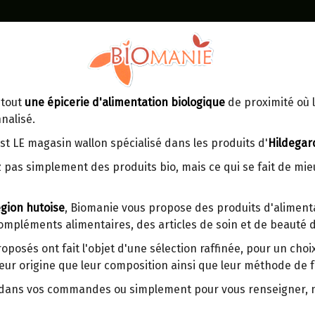
Identifiez-vous
Dans un point d'enlèvement BPost
 tout
une épicerie d'alimentation biologique
de proximité où l
MOMENT
CONTACT
nalisé.
En choisissant un Point d’enlèvement ou
Ven
tre
un distributeur bbox, vous permettez
maga
st LE magasin wallon spécialisé dans les produits d'
Hildegar
d’éviter des trajets inutiles. En posant ce
ays-
 pas simplement des produits bio, mais ce qui se fait de mi
choix, vous contribuez à la réduction des
s
émissions de CO₂ de 30 % en moyenne.
gion hutoise
, Biomanie vous propose des produits d'alimenta
Et grâce au plus grand réseau de
compléments alimentaires, des articles de soin et de beauté d
distribution de Belgique, il y a toujours
Pain Pois-chiche Levure 
une solution près de chez vous.
roposés ont fait l'objet d'une sélection raffinée, pour un cho
eur origine que leur composition ainsi que leur méthode de f
Venez chercher votre colis dans un point
Farine de pois chiche
d'enlèvement ou distributeur BBox de
r dans vos commandes ou simplement pour vous renseigner,
Farine de riz complet
BPost :
Farine de sarrasin