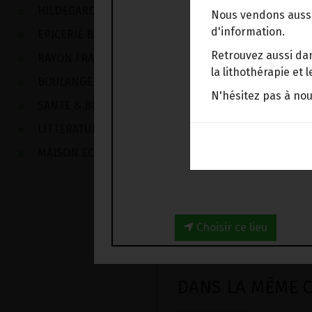
HILDEGARDE DE BINGEN
Nous vendons aussi
d'information.
EPICERIE BIO
Retrouvez aussi dan
RAYON FRAIS
la lithothérapie et
BOULANGERIE
N'hésitez pas à no
SANTE & BIEN-ETRE
LITTERATURE
MAISON ECOLOGIQUE
Choisir ce lieu
DANS LA MÊME CA