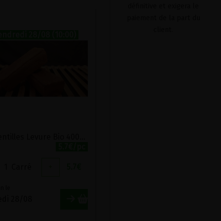
définitive et exigera le
paiement de la part du
client.
endredi 28/08 (10:00)
Pain Lentilles Levure Bio 400g Monépi
5.7€/pc
1
Carré
+
5.7
€
n le
edi 28/08
)