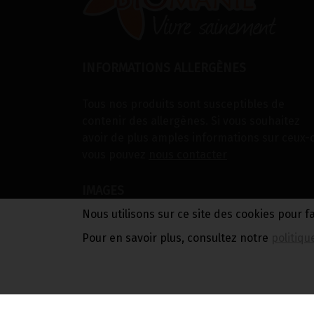
INFORMATIONS ALLERGÈNES
Tous nos produits sont susceptibles de
contenir des allergènes. Si vous souhaitez
avoir de plus amples informations sur ceux-c
vous pouvez
nous contacter
IMAGES
Nous utilisons sur ce site des cookies pour f
Les images présentées pour illustrer les
Pour en savoir plus, consultez notre
politiqu
produits en vente sur ce site ne sont pas
contractuelles.