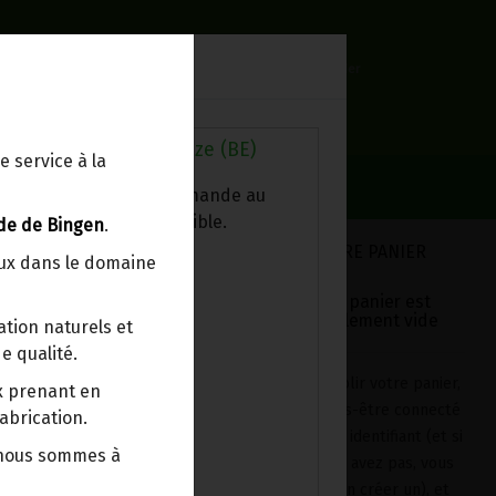
0
Lieu de réception
Mon panier
Livraison à votre domicile
0.00 €
Au magasin de Wanze (BE)
e service à la
ez chercher votre commande au
sin, le colis est disponible.
de de Bingen
.
VOTRE PANIER
eux dans le domaine
Votre panier est
actuellement vide
tion naturels et
e qualité.
Bio 400g Monépi
Pour remplir votre panier,
ix prenant en
après vous-être connecté
abrication.
avec votre identifiant (et si
 nous sommes à
vous n'en avez pas, vous
devrez en créer un), et