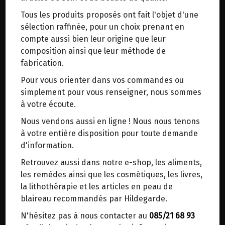
trajets inutiles. En posant ce choix, vous
Tous les produits proposés ont fait l'objet d'une
contribuez à la réduction des émissions de CO₂
Pain épeautre 1/2 gris levain Bio
sélection raffinée, pour un choix prenant en
de 30 % en moyenne. Et grâce au plus grand
800g Monépi
compte aussi bien leur origine que leur
réseau de distribution de Belgique, il y a
composition ainsi que leur méthode de
toujours une solution près de chez vous.
fabrication.
Farine d'épeautre demi-grise
Venez chercher votre colis dans un point
Sel marin
Pour vous orienter dans vos commandes ou
d'enlèvement ou distributeur BBox de BPost :
Eau
simplement pour vous renseigner, nous sommes
points d'enlèvement ou distributeurs BBox
Levain
à votre écoute.
Merci de signaler dans les commentaires, le
Nous vendons aussi en ligne ! Nous nous tenons
A VENIR RETIRER AU MAGASIN BIOMANIE
point d'enlèvement choisi.
à votre entière disposition pour toute demande
5.65€/pc
Sinon, vous pouvez envoyer un mail avec le
d'information.
point d'enlèvement désiré ou bien nous vous
-
+
Retrouvez aussi dans notre e-shop, les aliments,
1
recontacterons afin de déterminer ensemble le
les remèdes ainsi que les cosmétiques, les livres,
5.65
€
lieu de livraison choisi.
la lithothérapie et les articles en peau de
Réception le
blaireau recommandés par Hildegarde.
vendredi 28/08 (10:00)
N'hésitez pas à nous contacter au
085/21 68 93
1 Miche = 5.65 €
Choisir ce lieu