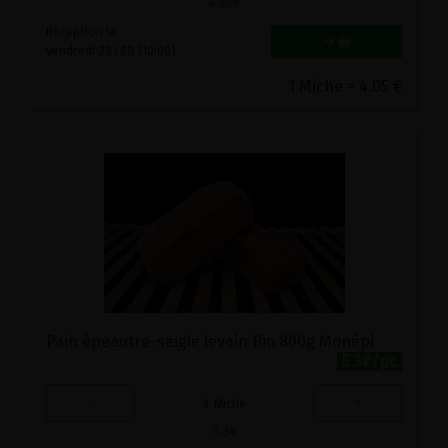
4.05
€
Réception le
vendredi 28/08 (10:00)
1 Miche = 4.05 €
Pain épeautre-seigle levain Bio 800g Monépi
5.3€/pc
-
+
1
Miche
5.3
€