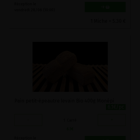
Réception le
vendredi 28/08 (10:00)
1 Miche = 5.30 €
Pain petit-épeautre levain Bio 400g Monépi
6.1€/pc
-
+
1
Carré
6.1
€
Réception le