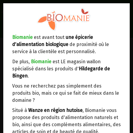
0
Lieux de réception/livraison
Livraison à votre domicile
Biomanie
est avant tout
une épicerie
d'alimentation biologique
de proximité où le
Nous envoyons votre commande à votre
service à la clientèle est personnalisé.
domicile en
Belgique, France, Luxembourg,
Royaume-Uni, Suisse, Pays-Bas, Portugal,
De plus,
Biomanie
est LE magasin wallon
Espagne
. Pour
d'autres pays
, merci de nous
spécialisé dans les produits d'
Hildegarde de
contacter.
Bingen
.
Vous ne recherchez pas simplement des
Choisir ce lieu
produits bio, mais ce qui se fait de mieux dans le
domaine ?
Dans un point d'enlèvement BPost
Situé à
Wanze en région hutoise
, Biomanie vous
propose des produits d'alimentation naturels et
En choisissant un Point d’enlèvement ou un
bio, ainsi que des compléments alimentaires, des
distributeur bbox, vous permettez d’éviter des
articles de soin et de beauté de qualité.