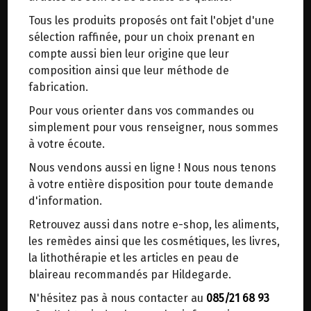
trajets inutiles. En posant ce choix, vous
Tous les produits proposés ont fait l'objet d'une
contribuez à la réduction des émissions de CO₂
ELIXIR DE LA BONNE HUMEUR
sélection raffinée, pour un choix prenant en
de 30 % en moyenne. Et grâce au plus grand
ARUVIN BIO POSCH 500ML
compte aussi bien leur origine que leur
réseau de distribution de Belgique, il y a
composition ainsi que leur méthode de
toujours une solution près de chez vous.
fabrication.
L'elixir "Aruvin" est fabriquée selon la recette
Venez chercher votre colis dans un point
originale de l'abbesse Hildegarde.
Pour vous orienter dans vos commandes ou
d'enlèvement ou distributeur BBox de BPost :
simplement pour vous renseigner, nous sommes
points d'enlèvement ou distributeurs BBox
Hildegarde recommande: Boire un verre à liqueur
à votre écoute.
légèrement réchauffé une à trois fois par jour.
Merci de signaler dans les commentaires, le
Nous vendons aussi en ligne ! Nous nous tenons
point d'enlèvement choisi.
à votre entière disposition pour toute demande
Ingrédients: vin *, extrait d'herbes. Contient des
Sinon, vous pouvez envoyer un mail avec le
d'information.
sulfites. Teneur en alcool: 9,3% vol. (* Ingrédients
point d'enlèvement désiré ou bien nous vous
issus de l'agriculture biologique)
Retrouvez aussi dans notre e-shop, les aliments,
recontacterons afin de déterminer ensemble le
les remèdes ainsi que les cosmétiques, les livres,
22.95€/pc
lieu de livraison choisi.
la lithothérapie et les articles en peau de
-
+
blaireau recommandés par Hildegarde.
1
bouteille
22.95
€
N'hésitez pas à nous contacter au
085/21 68 93
Choisir ce lieu