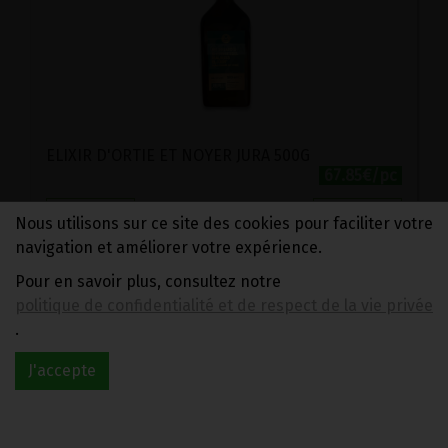
ELIXIR D'ORTIE ET NOYER JURA 500G
67.85€/pc
-
+
1
flacon
Nous utilisons sur ce site des cookies pour faciliter votre
navigation et améliorer votre expérience.
67.85
€
Pour en savoir plus, consultez notre
politique de confidentialité et de respect de la vie privée
1 flacon = 67.85 €
.
J'accepte