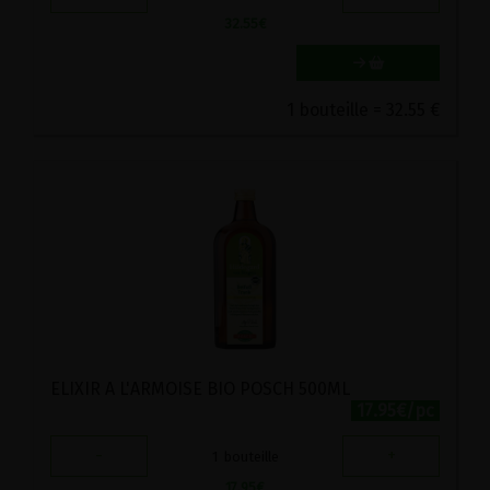
32.55
€
1 bouteille = 32.55 €
ELIXIR A L'ARMOISE BIO POSCH 500ML
17.95€/pc
-
+
1
bouteille
17.95
€