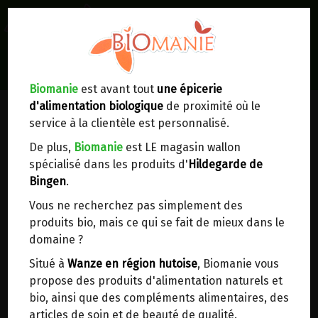
0
Lieux de réception/livraison
Livraison à votre domicile
Biomanie
est avant tout
une épicerie
d'alimentation biologique
de proximité où le
Nous envoyons votre commande à votre
service à la clientèle est personnalisé.
domicile en
Belgique, France, Luxembourg,
Royaume-Uni, Suisse, Pays-Bas, Portugal,
De plus,
Biomanie
est LE magasin wallon
Espagne
. Pour
d'autres pays
, merci de nous
spécialisé dans les produits d'
Hildegarde de
contacter.
Bingen
.
Vous ne recherchez pas simplement des
Choisir ce lieu
produits bio, mais ce qui se fait de mieux dans le
domaine ?
Dans un point d'enlèvement BPost
Situé à
Wanze en région hutoise
, Biomanie vous
propose des produits d'alimentation naturels et
FARINE DEMI-COMPLETE T80 DE
En choisissant un Point d’enlèvement ou un
bio, ainsi que des compléments alimentaires, des
distributeur bbox, vous permettez d’éviter des
PETIT-EPEAUTRE BIO VIRIDITAS
articles de soin et de beauté de qualité.