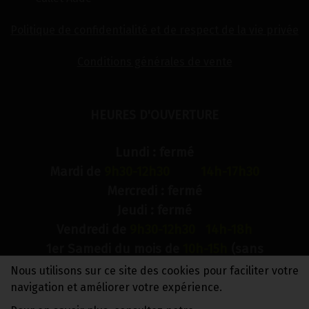
Politique de confidentialité et de respect de la vie privée
Conditions générales de vente
HEURES D'OUVERTURE
Lundi : fermé
Mardi de
9h30-12h30 14h-17h30
Mercredi : fermé
Jeudi : fermé
Vendredi de
9h30-12h30 14h-18h
1er Samedi du mois de
10h-15h
(sans
interruption)
Nous utilisons sur ce site des cookies pour faciliter votre
Dimanche : fermé
navigation et améliorer votre expérience.