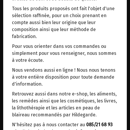
trajets inutiles. En posant ce choix, vous
4.5KG
Tous les produits proposés ont fait l'objet d'une
contribuez à la réduction des émissions de CO₂
sélection raffinée, pour un choix prenant en
de 30 % en moyenne. Et grâce au plus grand
Origine : France
compte aussi bien leur origine que leur
réseau de distribution de Belgique, il y a
Non Hybridé - triticum monococcum
composition ainsi que leur méthode de
toujours une solution près de chez vous.
* issus de l'agriculture biologique
fabrication.
Venez chercher votre colis dans un point
Pour vous orienter dans vos commandes ou
d'enlèvement ou distributeur BBox de BPost :
Moulue sur pierre.
simplement pour vous renseigner, nous sommes
points d'enlèvement ou distributeurs BBox
à votre écoute.
Le petit-épeautre est une céréale rustique,
Merci de signaler dans les commentaires, le
ancêtre du blé.
Nous vendons aussi en ligne ! Nous nous tenons
point d'enlèvement choisi.
Très digeste, il présente d'excellentes qualités
à votre entière disposition pour toute demande
Sinon, vous pouvez envoyer un mail avec le
gustatives.
d'information.
point d'enlèvement désiré ou bien nous vous
Retrouvez aussi dans notre e-shop, les aliments,
recontacterons afin de déterminer ensemble le
Excellent pour le pain, la pâtisserie, les sauces,
les remèdes ainsi que les cosmétiques, les livres,
lieu de livraison choisi.
les crêpes.....
la lithothérapie et les articles en peau de
blaireau recommandés par Hildegarde.
Le petit épeautre contient du gluten en faible
N'hésitez pas à nous contacter au
085/21 68 93
quantité (7%).
Choisir ce lieu