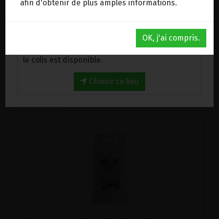
afin d'obtenir de plus amples informations.
48.7€/pc
Au magasin de Wanze (BE)
Ce produit est indisponible pour le moment.
OK, j'ai compris.
Venez chercher votre commande au magasin,
le colis est disponible.
Choisir ce lieu
DANS LA MÊME CATÉGORIE ...