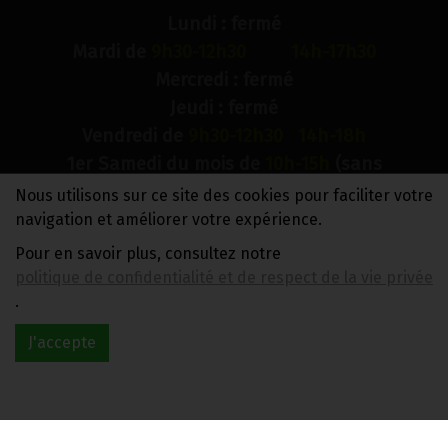
Lundi : fermé
Mardi de
9h30-12h30 14h-17h30
Mercredi : fermé
Jeudi : fermé
Vendredi de
9h30-12h30 14h-18h
1er Samedi du mois de
10h-15h
(sans
interruption)
Nous utilisons sur ce site des cookies pour faciliter votre
Dimanche : fermé
navigation et améliorer votre expérience.
Pour en savoir plus, consultez notre
N° de compte bancaire : BE88 0018 9900 2241
politique de confidentialité et de respect de la vie privée
TVA BE0733 949 609
.
J'accepte
Réalisé avec
par
MonSiteAMoi