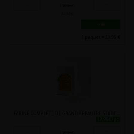
-
+
1
paquet
23.95
€
1 paquet = 23.95 €
FARINE COMPLETE DE GRAND EPEAUTRE STADTMUHLE LABEL HERTZKA 5KG
19.95€/pc
-
+
1
paquet