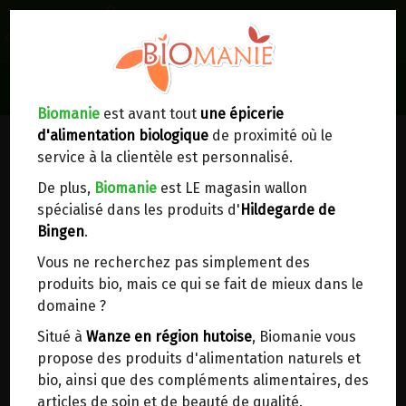
0
Lieux de réception/livraison
Livraison à votre domicile
Biomanie
est avant tout
une épicerie
d'alimentation biologique
de proximité où le
Nous envoyons votre commande à votre
service à la clientèle est personnalisé.
domicile en
Belgique, France, Luxembourg,
Royaume-Uni, Suisse, Pays-Bas, Portugal,
De plus,
Biomanie
est LE magasin wallon
Espagne
. Pour
d'autres pays
, merci de nous
spécialisé dans les produits d'
Hildegarde de
contacter.
Bingen
.
Vous ne recherchez pas simplement des
Choisir ce lieu
produits bio, mais ce qui se fait de mieux dans le
domaine ?
Dans un point d'enlèvement BPost
Situé à
Wanze en région hutoise
, Biomanie vous
propose des produits d'alimentation naturels et
SEMOULE FINE COMPLETE
En choisissant un Point d’enlèvement ou un
bio, ainsi que des compléments alimentaires, des
distributeur bbox, vous permettez d’éviter des
D'EPEAUTRE LABEL HERTZKA 5KG
articles de soin et de beauté de qualité.