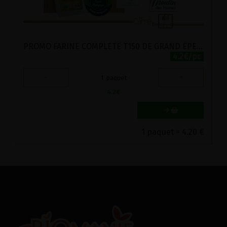
PROMO FARINE COMPLETE T150 DE GRAND EPEAUTRE BIO MOULIN DES MOINES 1KG
4.2€/pc
-
+
1
paquet
4.2
€
1 paquet = 4.20 €