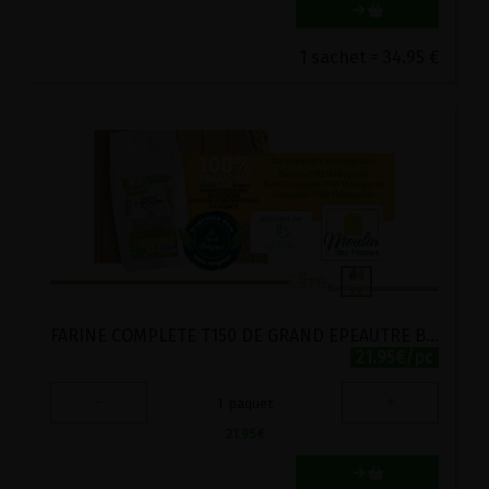
1 sachet = 34.95 €
FARINE COMPLETE T150 DE GRAND EPEAUTRE BIO MOULIN DES MOINES 5KG
21.95€/pc
-
+
1
paquet
21.95
€