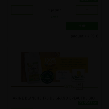
-
+
1
paquet
4.95
€
1 paquet = 4.95 €
FARINE BLANCHE T70 DE GRAND EPEAUTRE BIO MOULIN DES MOINES 5KG
23.95€/pc