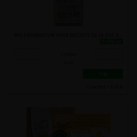
MIX PREPARATION POUR BISCUITS DE LA JOIE BIO VIRIDITAS 500G
9.45€/pc
-
+
1
sachet
9.45
€
1 sachet = 9.45 €