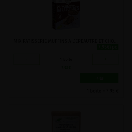
MIX PATISSERIE MUFFINS A L'EPEAUTRE ET CHOCOLAT BIO BAUCK MUHLE 300G
7.95€/pc
-
+
1
boîte
7.95
€
1 boîte = 7.95 €