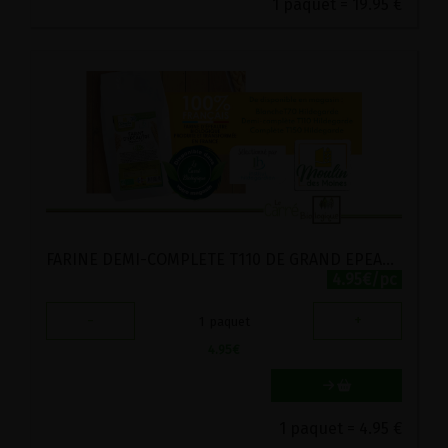
1 paquet = 19.95 €
FARINE DEMI-COMPLETE T110 DE GRAND EPEAUTRE BIO MOULIN DES MOINES 1KG
4.95€/pc
-
+
1
paquet
4.95
€
1 paquet = 4.95 €