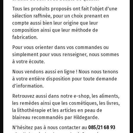
trajets inutiles. En posant ce choix, vous
Tous les produits proposés ont fait l'objet d'une
contribuez à la réduction des émissions de CO₂
Origine: Allemagne.
sélection raffinée, pour un choix prenant en
de 30 % en moyenne. Et grâce au plus grand
compte aussi bien leur origine que leur
réseau de distribution de Belgique, il y a
Variété: Oberkulmer mélangée avec la variété
composition ainsi que leur méthode de
toujours une solution près de chez vous.
Franckencorn selon les récoltes.
fabrication.
Venez chercher votre colis dans un point
Pour vous orienter dans vos commandes ou
d'enlèvement ou distributeur BBox de BPost :
Cet épeautre est cultivé en montagne
simplement pour vous renseigner, nous sommes
essentiellement en forêt noire à l'abri des
points d'enlèvement ou distributeurs BBox
à votre écoute.
autoroutes et aéroports ce qui le protège des
Merci de signaler dans les commentaires, le
pollutions de métaux lourds. Culture naturelle.
Nous vendons aussi en ligne ! Nous nous tenons
point d'enlèvement choisi.
Culture naturelle. C'est un autre broyage du grain
à votre entière disposition pour toute demande
Sinon, vous pouvez envoyer un mail avec le
qui est un rien plus épais que la farine et peut
d'information.
point d'enlèvement désiré ou bien nous vous
être utilisée pour lier une sauce, une soupe, ou
Retrouvez aussi dans notre e-shop, les aliments,
recontacterons afin de déterminer ensemble le
tout autre mets tels que gâteaux, petit déjeuner,
les remèdes ainsi que les cosmétiques, les livres,
lieu de livraison choisi.
etc...
la lithothérapie et les articles en peau de
blaireau recommandés par Hildegarde.
Choix des conditionnements : paquet de 1kg ou
N'hésitez pas à nous contacter au
085/21 68 93
paquet de 5kg
Choisir ce lieu