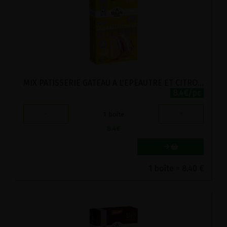
MIX PATISSERIE GATEAU A L'EPEAUTRE ET CITRON BIO BAUCK MUHLE 485G
8.4€/pc
-
+
1
boîte
8.4
€
1 boîte = 8.40 €