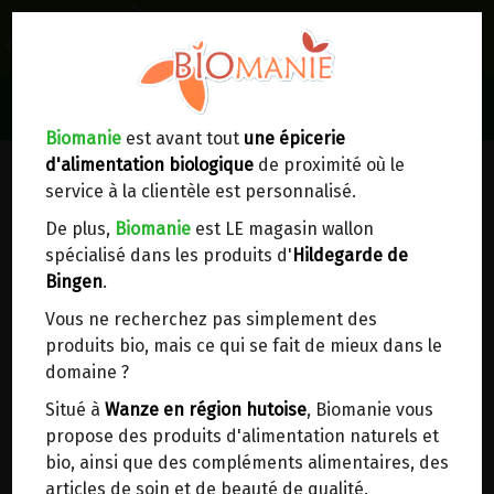
0
Lieux de réception/livraison
Livraison à votre domicile
Biomanie
est avant tout
une épicerie
d'alimentation biologique
de proximité où le
Nous envoyons votre commande à votre
service à la clientèle est personnalisé.
domicile en
Belgique, France, Luxembourg,
Royaume-Uni, Suisse, Pays-Bas, Portugal,
De plus,
Biomanie
est LE magasin wallon
Espagne
. Pour
d'autres pays
, merci de nous
spécialisé dans les produits d'
Hildegarde de
contacter.
Bingen
.
Vous ne recherchez pas simplement des
Choisir ce lieu
produits bio, mais ce qui se fait de mieux dans le
domaine ?
Dans un point d'enlèvement BPost
Situé à
Wanze en région hutoise
, Biomanie vous
propose des produits d'alimentation naturels et
LOTION NETTOYANTE A LA FLEUR
En choisissant un Point d’enlèvement ou un
bio, ainsi que des compléments alimentaires, des
distributeur bbox, vous permettez d’éviter des
DE LYS POSCH 100ML
articles de soin et de beauté de qualité.