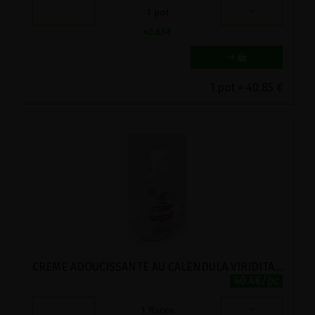
-
+
1
pot
40.85
€
1 pot = 40.85 €
CREME ADOUCISSANTE AU CALENDULA VIRIDITAS 125ML
40.4€/pc
-
+
1
flacon