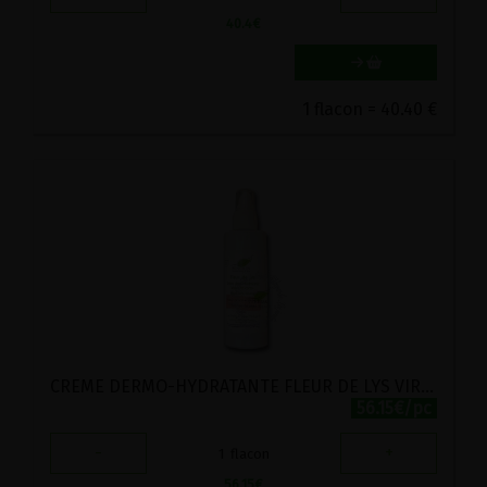
40.4
€
1 flacon = 40.40 €
CREME DERMO-HYDRATANTE FLEUR DE LYS VIRIDITAS 100ML
56.15€/pc
-
+
1
flacon
56.15
€