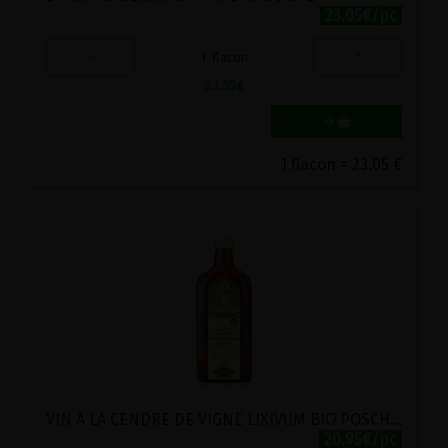
23.05€/pc
-
+
1
flacon
23.05
€
1 flacon = 23.05 €
VIN A LA CENDRE DE VIGNE LIXIVUM BIO POSCH 500ML
20.95€/pc