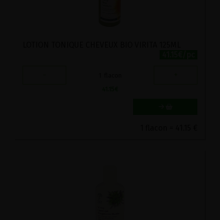
LOTION TONIQUE CHEVEUX BIO VIRITA 125ML
41.15€/pc
-
+
1
flacon
41.15
€
1 flacon = 41.15 €