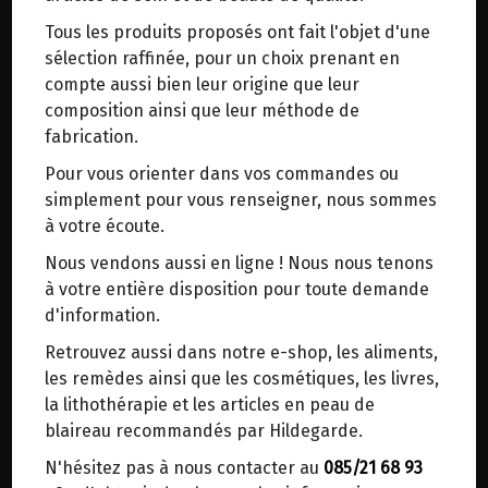
trajets inutiles. En posant ce choix, vous
Tous les produits proposés ont fait l'objet d'une
contribuez à la réduction des émissions de CO₂
Soin du visage revigorant. Nettoyage doux.
sélection raffinée, pour un choix prenant en
de 30 % en moyenne. Et grâce au plus grand
compte aussi bien leur origine que leur
réseau de distribution de Belgique, il y a
Hildegarde écrit: «Si vous avez la peau dure sur
composition ainsi que leur méthode de
toujours une solution près de chez vous.
votre visage ou si vous avez une mauvaise
fabrication.
Venez chercher votre colis dans un point
couleur, prenez soin de votre visage avec le jus
Pour vous orienter dans vos commandes ou
d'enlèvement ou distributeur BBox de BPost :
des feuilles d'iris. Faites-le souvent et cela rendra
simplement pour vous renseigner, nous sommes
votre peau confortable et votre visage beau et
points d'enlèvement ou distributeurs BBox
à votre écoute.
beau".
Merci de signaler dans les commentaires, le
Nous vendons aussi en ligne ! Nous nous tenons
point d'enlèvement choisi.
Un soin doux et un nettoyage doux laissent la
à votre entière disposition pour toute demande
Sinon, vous pouvez envoyer un mail avec le
peau belle et souple. Le toner facial au lys est
d'information.
point d'enlèvement désiré ou bien nous vous
également particulièrement adapté au soin et au
Retrouvez aussi dans notre e-shop, les aliments,
recontacterons afin de déterminer ensemble le
nettoyage des peaux irritées. La proportion
les remèdes ainsi que les cosmétiques, les livres,
lieu de livraison choisi.
élevée de sève de lys - «rend la peau agréable et
la lithothérapie et les articles en peau de
belle et belle couleur sur le visage».
blaireau recommandés par Hildegarde.
N'hésitez pas à nous contacter au
085/21 68 93
Après seulement quelques utilisations, d'autres
Choisir ce lieu