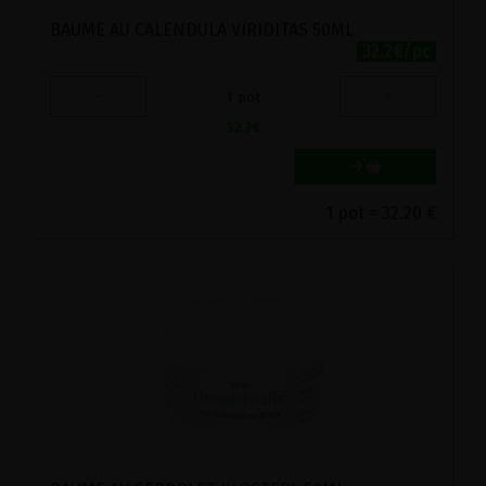
BAUME AU CALENDULA VIRIDITAS 50ML
32.2€/pc
-
+
1
pot
32.2
€
1 pot = 32.20 €