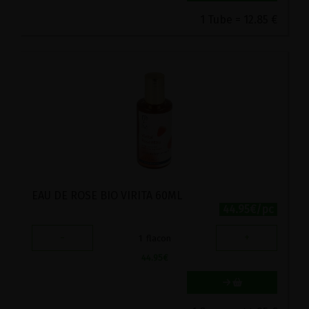
1 Tube = 12.85 €
EAU DE ROSE BIO VIRITA 60ML
44.95€/pc
-
+
1
flacon
44.95
€