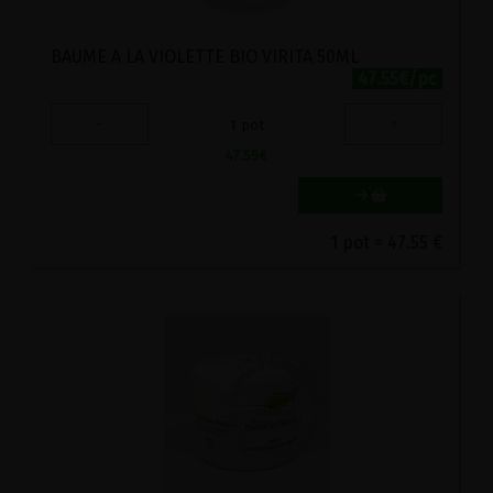
BAUME A LA VIOLETTE BIO VIRITA 50ML
47.55€/pc
-
+
1
pot
47.55
€
1 pot = 47.55 €