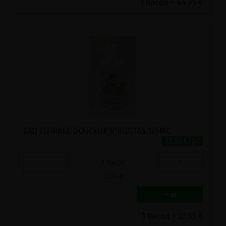
1 flacon = 44.95 €
EAU FLORALE DOUCEUR VIRIDITAS 125ML
32.55€/pc
-
+
1
flacon
32.55
€
1 flacon = 32.55 €