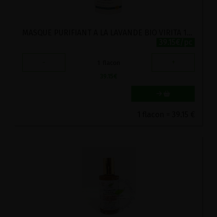
MASQUE PURIFIANT A LA LAVANDE BIO VIRITA 125ML
39.15€/pc
-
+
1
flacon
39.15
€
1 flacon = 39.15 €