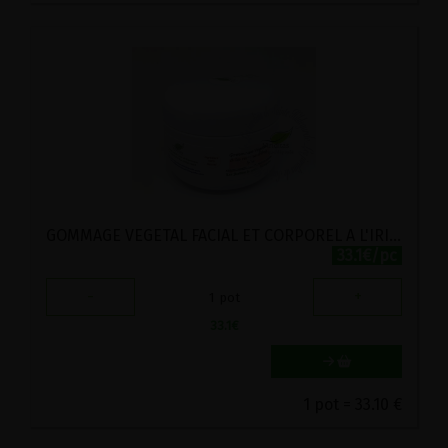
GOMMAGE VEGETAL FACIAL ET CORPOREL A L'IRIS EN POUDRE BIO VIRIDITAS 50G
33.1€/pc
-
+
1
pot
33.1
€
1 pot = 33.10 €