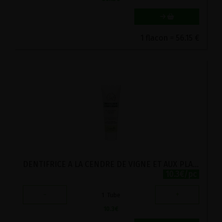
1 flacon = 56.15 €
DENTIFRICE A LA CENDRE DE VIGNE ET AUX PLANTES HILDEGARDE BIO BITTERKRAFT 75CL
10.3€/pc
-
+
1
Tube
10.3
€