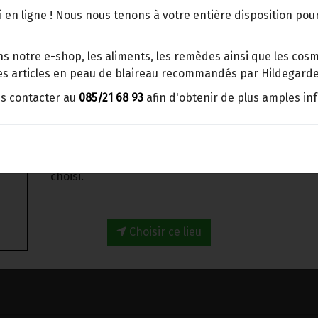
Collier réalisé en pierre roulée de Cr
points d'enlèvement ou distributeurs
 en ligne ! Nous nous tenons à votre entière disposition po
fermoir de type mousqueton et une c
BBox
Merci de signaler dans les
Ce collier est fabriqué avec le plus gr
s notre e-shop, les aliments, les remèdes ainsi que les cosmé
commentaires, le point d'enlèvement
respecter la nature et la qualité du mi
 les articles en peau de blaireau recommandés par Hildegarde
choisi.
La pierre de Cristal a été minutieuse
us contacter au
085/21 68 93
afin d'obtenir de plus amples in
des pierres roulées qui, une fois ass
Sinon, vous pouvez envoyer un mail avec
magnifique parure de couleur incolor
le point d'enlèvement désiré ou bien
nous vous recontacterons afin de
Favorise l'équilibre de la thyroïde.
déterminer ensemble le lieu de livraison
Efficace en cas de trouble de l’équilib
choisi.
Choisir ce lieu
-
1
pc
+