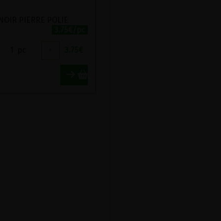
NOIR PIERRE POLIE
3.75€/pc
1
pc
+
3.75
€