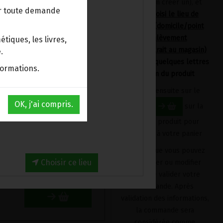
devrez en créer un), et
istal de Roche avec un
ur toute demande
avoir choisi le lieu de
haîne d'extension.
livraison (domicile/point
d'enlèvement
and soin afin de
tiques, les livres,
Bpost/retrait au magasin)
néral.
.
en tapant quelques lettres
ment usinée pour obtenir
formations.
du nom du produit
emblées, constituent une
e.
Cliquez ensuite sur le
OK, j'ai compris.
bouton
sur la
fiche du produit pour
re et de vertiges.
l'ajouter à votre panier
Produit que vous pouvez
29.95€/pc
Choisir ce lieu
supprimer ou modifier
29.95
€
avant de valider votre
commande. Après
validation des informations,
la commande sera
considérée comme