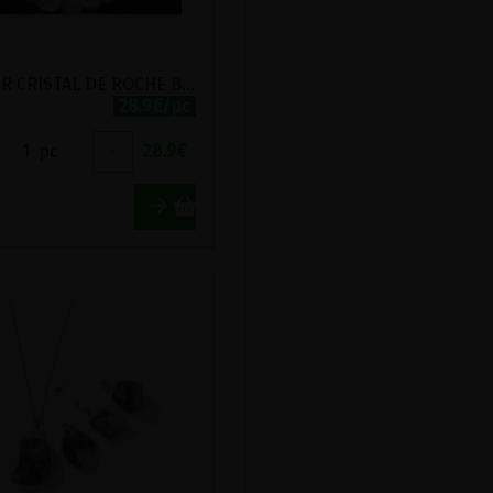
COLLIER CRISTAL DE ROCHE BOULES 6MM
28.9€/pc
1
pc
+
28.9
€