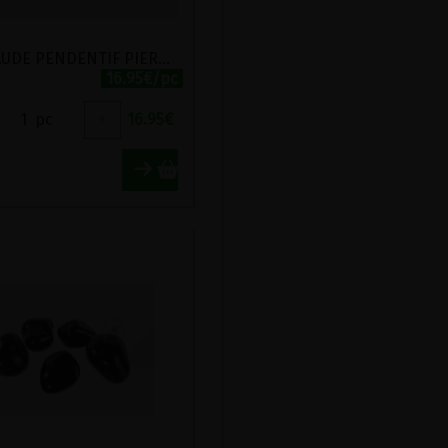
EMERAUDE PENDENTIF PIERRE ROULEE
16.95€/pc
1
pc
+
16.95
€