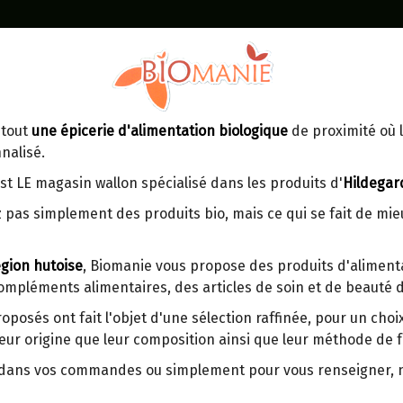
Identifiez-vous
Dans un point d'enlèvement BPost
 tout
une épicerie d'alimentation biologique
de proximité où l
MOMENT
CONTACT
nalisé.
En choisissant un Point d’enlèvement ou
Ven
tre
un distributeur bbox, vous permettez
maga
st LE magasin wallon spécialisé dans les produits d'
Hildegar
d’éviter des trajets inutiles. En posant ce
ays-
 pas simplement des produits bio, mais ce qui se fait de mi
choix, vous contribuez à la réduction des
s
émissions de CO₂ de 30 % en moyenne.
gion hutoise
, Biomanie vous propose des produits d'alimenta
Et grâce au plus grand réseau de
compléments alimentaires, des articles de soin et de beauté d
distribution de Belgique, il y a toujours
COLLIER CRISTAL DE ROCH
une solution près de chez vous.
ROULEES
roposés ont fait l'objet d'une sélection raffinée, pour un cho
eur origine que leur composition ainsi que leur méthode de f
Venez chercher votre colis dans un point
d'enlèvement ou distributeur BBox de
Collier de 45 cm - Fermoir mousqueto
r dans vos commandes ou simplement pour vous renseigner,
BPost :