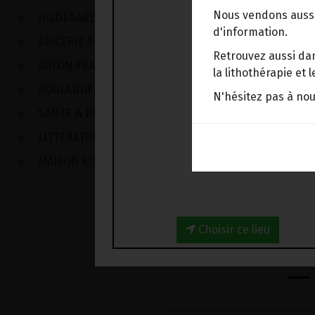
Nous vendons aussi
HILDEGARDE DE BINGEN
d'information.
EPICERIE BIO
Retrouvez aussi dan
RAYON FRAIS
la lithothérapie et
BOULANGERIE
N'hésitez pas à no
SANTE & BIEN-ETRE
LITTERATURE
MAISON ECOLOGIQUE
Choisir ce lieu