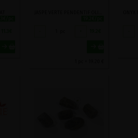
AT
JASPE VERTE PENDENTIF OLIVE
ONYX 
.3€/pc
19.2€/pc
11.3
€
-
1
pc
+
19.2
€
-
1 pc = 19.20 €