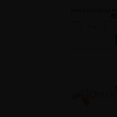
JASPE ROUGE DISQUE PL
11
-
1
pc
+