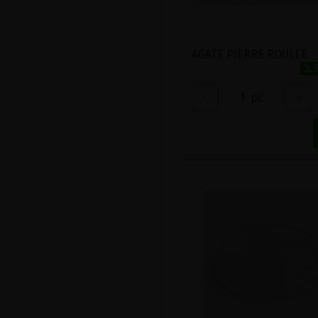
AGATE PIERRE ROULEE
3.
-
1
pc
+