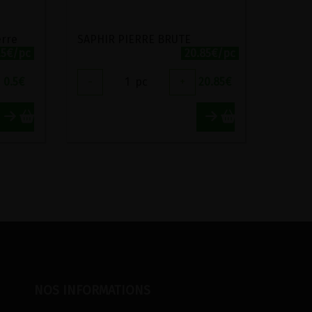
erre
SAPHIR PIERRE BRUTE
.5€/pc
20.85€/pc
0.5
€
-
1
pc
+
20.85
€
NOS INFORMATIONS