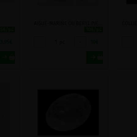
AIGUE-MARINE OU BERYL PIERRE POLIE
95€/pc
10€/pc
3.95
€
-
1
pc
+
10
€
-