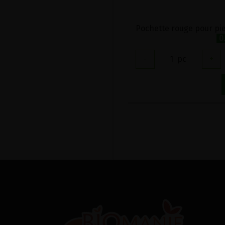
Pochette rouge pour pi
0
-
1
pc
+