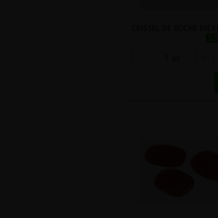
3.
-
1
pc
+