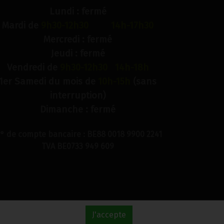
Lundi : fermé
Mardi de
9h30-12h30 14h-17h30
Mercredi : fermé
Jeudi : fermé
Vendredi de
9h30-12h30 14h-18h
1er Samedi du mois de
10h-15h
(sans
interruption)
Dimanche : fermé
° de compte bancaire : BE88 0018 9900 2241
TVA BE0733 949 609
J'accepte