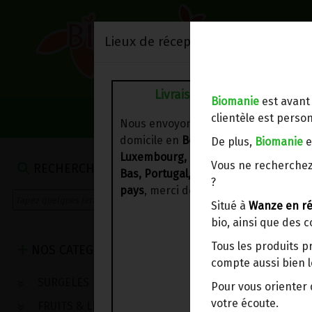
Lieux de réception/livraison
Livraison à votre domicile
Biomanie
est avant
NOS VENTES DU 
clientèle est person
Nous envoyons votre commande à vo
domicile en
Belgique, France,
De plus,
Biomanie
e
Luxembourg, Royaume-Uni, Suisse, P
Vous ne recherchez
RECHERCHE
Bas, Portugal, Espagne
. Pour
d'autre
?
pays
, merci de nous contacter.
Situé à
Wanze en ré
bio, ainsi que des 
Tous les produits p
NOS CATEGORIES
compte aussi bien l
SURGELES
Pour vous oriente
votre écoute.
FRUITS & LEGUMES