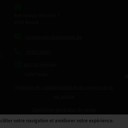
Rue Joseph Wauters 7
4520 Wanze
commandes@biomanie.be
+3285216893
i,
BE0733.949.609
Callet Aude
N
Politique de confidentialité et de respect de la
vie privée
Conditions générales de vente
aciliter votre navigation et améliorer votre expérience.