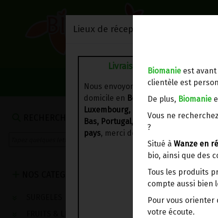
Lieux de réception/livraison
Livraison à votre domicile
Biomanie
est avant
NOS VENTES DU 
clientèle est person
Nous envoyons votre commande à vo
domicile en
Belgique, France,
De plus,
Biomanie
e
Luxembourg, Royaume-Uni, Suisse, P
Vous ne recherchez
RECHERCHE
Bas, Portugal, Espagne
. Pour
d'autre
?
pays
, merci de nous contacter.
Situé à
Wanze en ré
bio, ainsi que des 
Tous les produits p
NOS CATEGORIES
compte aussi bien l
SURGELES
Pour vous oriente
votre écoute.
FRUITS & LEGUMES