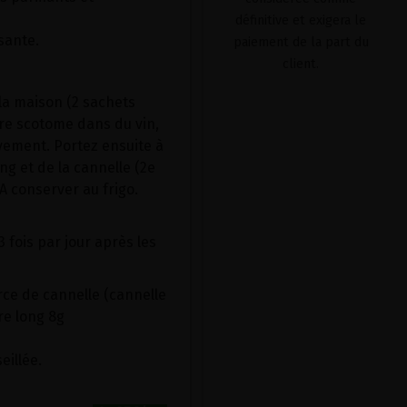
définitive et exigera le
sante.
paiement de la part du
client.
la maison (2 sachets
gère scotome dans du vin,
ièvement. Portez ensuite à
ng et de la cannelle (2e
 A conserver au frigo.
 fois par jour après les
ce de cannelle (cannelle
re long 8g
eillée.