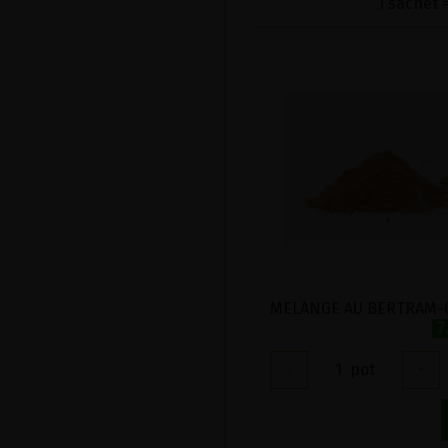
1 sachet =
7
-
1
pot
+