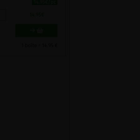
14.95€/pc
14.95
€
1 boîte = 14.95 €