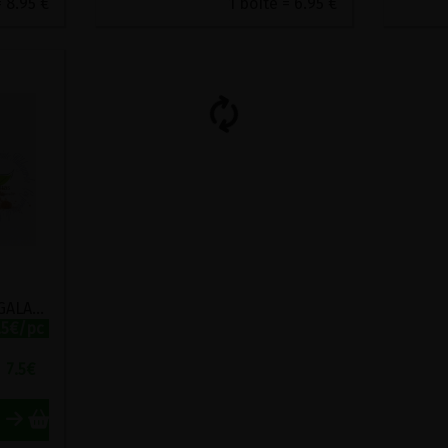
 8.95 €
1 boîte = 6.95 €
MELANGE AU BERTRAM-GALANGA EN POUDRE BIO VIRIDITAS 40G
.5€/pc
7.5
€