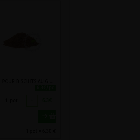
EPICES POUR BISCUITS AU GINGEMBRE BIO VIRIDITAS 50G
6.3€/pc
1
pot
+
6.3
€
1 pot = 6.30 €