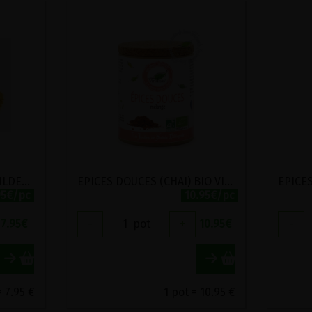
CURRY DES JARDINS D'HILDEGARDE BIO VIRIDITAS 50G
EPICES DOUCES (CHAI) BIO VIRIDITAS 80G
95€/pc
10.95€/pc
7.95
€
-
1
pot
+
10.95
€
-
= 7.95 €
1 pot = 10.95 €