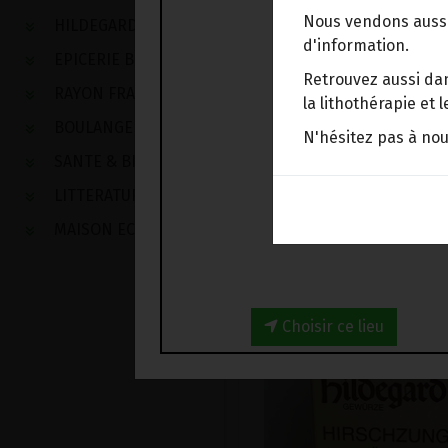
Nous vendons aussi
HILDEGARDE DE BINGEN
d'information.
EPICERIE BIO
Retrouvez aussi dan
RAYON FRAIS
la lithothérapie et
BOULANGERIE
N'hésitez pas à no
SANTE & BIEN-ETRE
LITTERATURE
MAISON ECOLOGIQUE
Choisir ce lieu