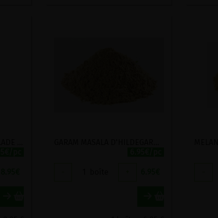
FINES HERBES POUR SALADE BIO POSCH 100G
GARAM MASALA D'HILDEGARDE BIO VIRIDITAS 50G
95€/pc
6.95€/pc
8.95
€
-
1
boîte
+
6.95
€
-