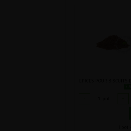
7.
-
1
pot
+
1 pot 