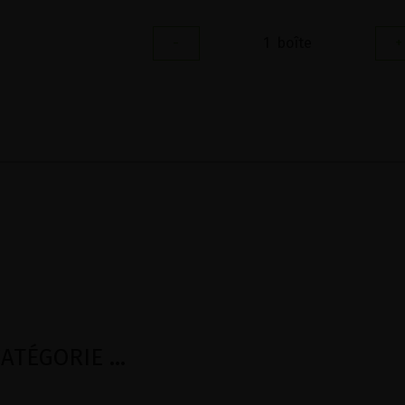
-
1
boîte
+
TÉGORIE ...