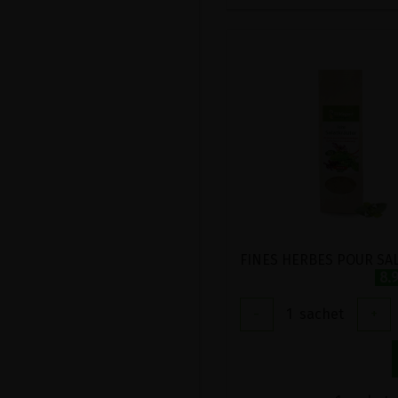
8.
-
1
sachet
+