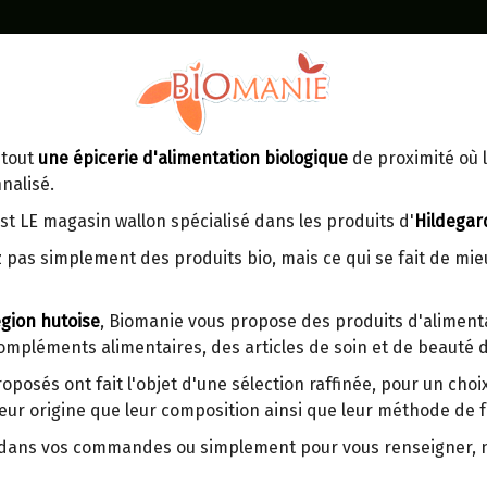
Identifiez-vous
Dans un point d'enlèvement BPost
 tout
une épicerie d'alimentation biologique
de proximité où l
MOMENT
CONTACT
nalisé.
En choisissant un Point d’enlèvement ou
Ven
tre
un distributeur bbox, vous permettez
maga
st LE magasin wallon spécialisé dans les produits d'
Hildegar
d’éviter des trajets inutiles. En posant ce
ays-
 pas simplement des produits bio, mais ce qui se fait de mi
choix, vous contribuez à la réduction des
s
émissions de CO₂ de 30 % en moyenne.
gion hutoise
, Biomanie vous propose des produits d'alimenta
Et grâce au plus grand réseau de
compléments alimentaires, des articles de soin et de beauté d
distribution de Belgique, il y a toujours
MELANGE POUR ELIXIR DE
une solution près de chez vous.
JURA 60G
roposés ont fait l'objet d'une sélection raffinée, pour un cho
eur origine que leur composition ainsi que leur méthode de f
Venez chercher votre colis dans un point
Phyllitis scolopendrium, Polypodiacea
d'enlèvement ou distributeur BBox de
tachetées, originaire d'Europe central
r dans vos commandes ou simplement pour vous renseigner,
BPost :