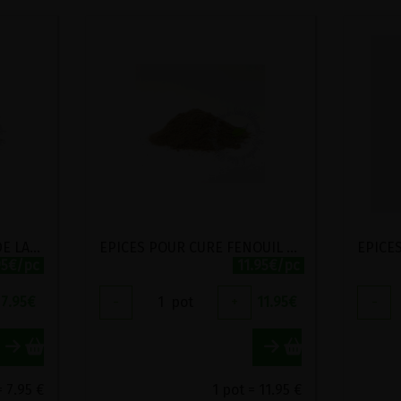
EPICES POUR BISCUITS DE LA JOIE BIO VIRIDITAS 50G
EPICES POUR CURE FENOUIL DES ALPES BIO VIRIDITAS 50G
95€/pc
11.95€/pc
7.95
€
-
1
pot
+
11.95
€
-
= 7.95 €
1 pot = 11.95 €