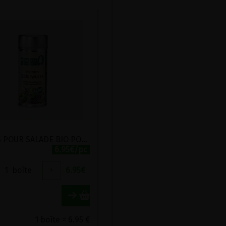
EPICES POUR SALADE BIO POSCH 100G
6.95€/pc
1
boîte
+
6.95
€
1 boîte = 6.95 €