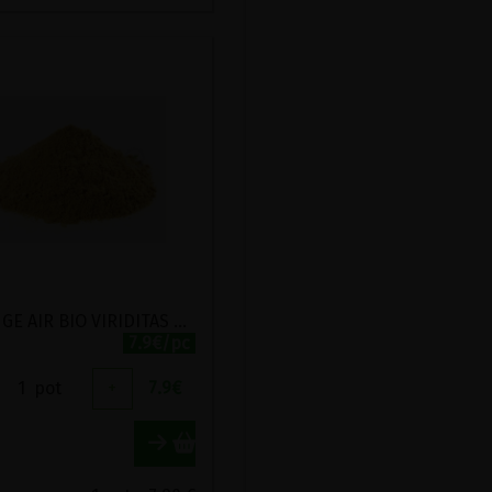
MELANGE AIR BIO VIRIDITAS 50G
7.9€/pc
1
pot
+
7.9
€