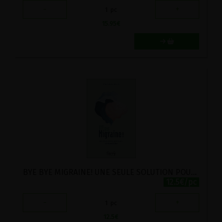
-
+
1
pc
15.95
€
BYE BYE MIGRAINE! UNE SEULE SOLUTION POUR GUERIR : COMPRENDRE
12.5€/pc
-
+
1
pc
12.5
€