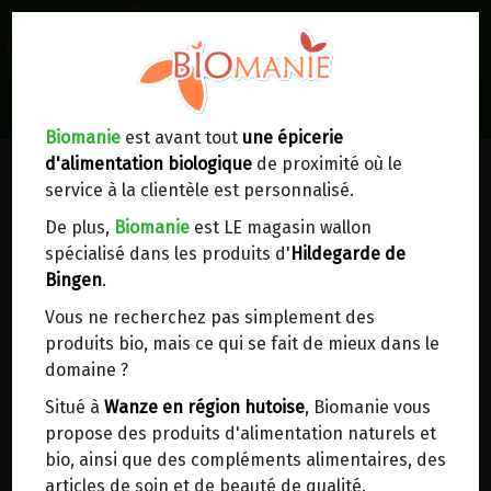
0
Lieux de réception/livraison
Livraison à votre domicile
Biomanie
est avant tout
une épicerie
d'alimentation biologique
de proximité où le
Nous envoyons votre commande à votre
service à la clientèle est personnalisé.
domicile en
Belgique, France, Luxembourg,
Royaume-Uni, Suisse, Pays-Bas, Portugal,
De plus,
Biomanie
est LE magasin wallon
Espagne
. Pour
d'autres pays
, merci de nous
spécialisé dans les produits d'
Hildegarde de
contacter.
Bingen
.
Vous ne recherchez pas simplement des
Choisir ce lieu
produits bio, mais ce qui se fait de mieux dans le
domaine ?
Dans un point d'enlèvement BPost
Situé à
Wanze en région hutoise
, Biomanie vous
propose des produits d'alimentation naturels et
En choisissant un Point d’enlèvement ou un
bio, ainsi que des compléments alimentaires, des
distributeur bbox, vous permettez d’éviter des
articles de soin et de beauté de qualité.