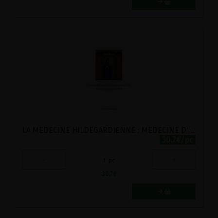
LA MEDECINE HILDEGARDIENNE : MEDECINE D'AUJOURD'HUI
30.7€/pc
-
+
1
pc
30.7
€