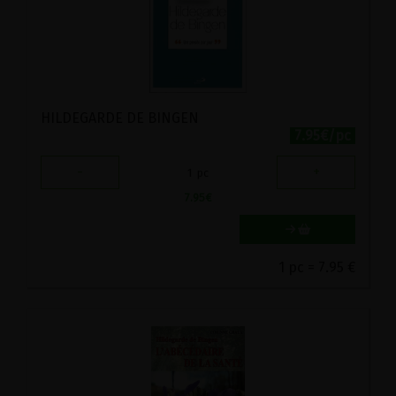
HILDEGARDE DE BINGEN
7.95€/pc
-
+
1
pc
7.95
€
1 pc = 7.95 €