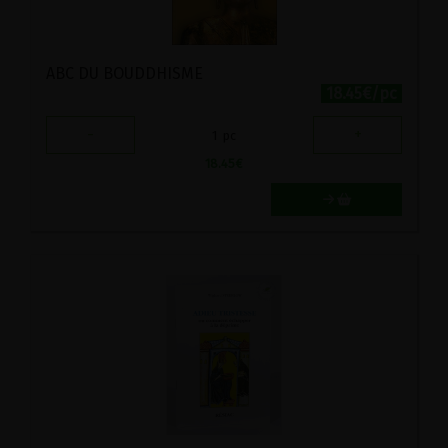
ABC DU BOUDDHISME
18.45€/pc
-
+
1
pc
18.45
€