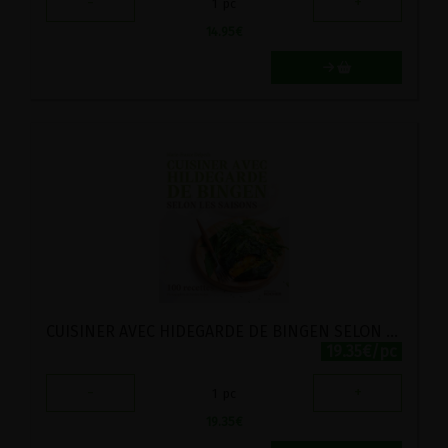
-
+
1
pc
14.95
€
CUISINER AVEC HIDEGARDE DE BINGEN SELON LES SAISONS : 100 RECETTES
19.35€/pc
-
+
1
pc
19.35
€