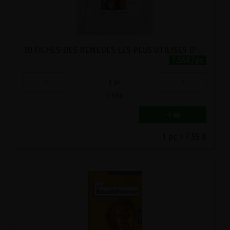
30 FICHES DES REMEDES LES PLUS UTILISES D'HILDEGARDE DE BINGEN
7.55€/pc
-
+
1
pc
7.55
€
1 pc = 7.55 €