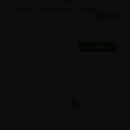
LA SANTE SELON HILDEGARDE DE BINGEN
18.2€/pc
-
+
1
pc
18.2
€
1 pc = 18.20 €