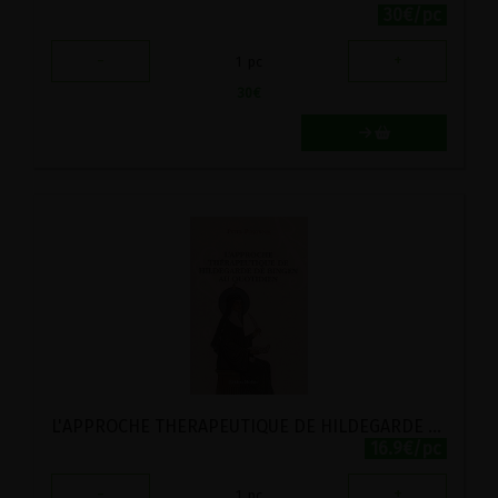
30€/pc
-
+
1
pc
30
€
L'APPROCHE THERAPEUTIQUE DE HILDEGARDE AU QUOTIDIEN
16.9€/pc
-
+
1
pc