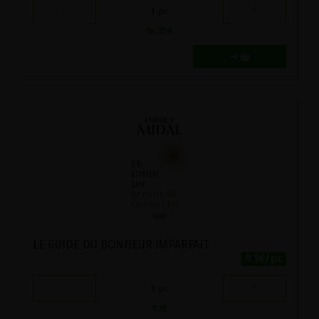
-
+
1
pc
14.35
€
LE GUIDE DU BONHEUR IMPARFAIT
9.1€/pc
-
+
1
pc
9.1
€