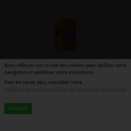
Nous utilisons sur ce site des cookies pour faciliter votre
LE MANUEL DE L'EXTRAIT DE PEPINS DE PAMPLEMOUSSE
navigation et améliorer votre expérience.
21.95€/pc
Pour en savoir plus, consultez notre
-
+
1
pc
politique de confidentialité et de respect de la vie privée
21.95
€
.
J'accepte