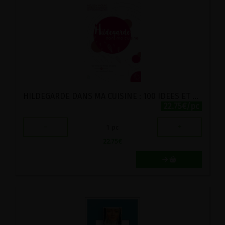
HILDEGARDE DANS MA CUISINE : 100 IDEES ET FICHES RECETTES
22.75€/pc
-
+
1
pc
22.75
€