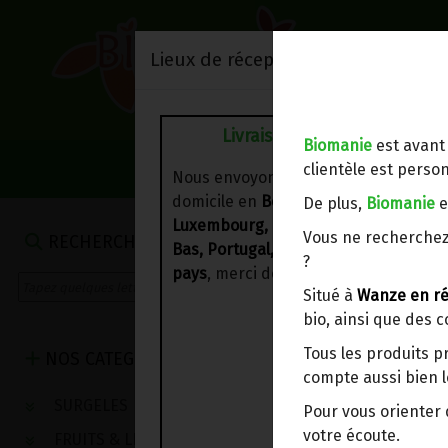
Lieux de réception/livraison
Livraison à votre domicile
Biomanie
est avant
NOS VENTES DU 
clientèle est person
Nous envoyons votre commande à vo
domicile en
Belgique, France,
De plus,
Biomanie
e
Luxembourg, Royaume-Uni, Suisse, P
Vous ne recherchez
RECHERCHE
Bas, Portugal, Espagne
. Pour
d'autre
?
pays
, merci de nous contacter.
Situé à
Wanze en ré
bio, ainsi que des 
Tous les produits p
NOS CATEGORIES
compte aussi bien l
SURGELES
Pour vous oriente
votre écoute.
FRUITS & LEGUMES