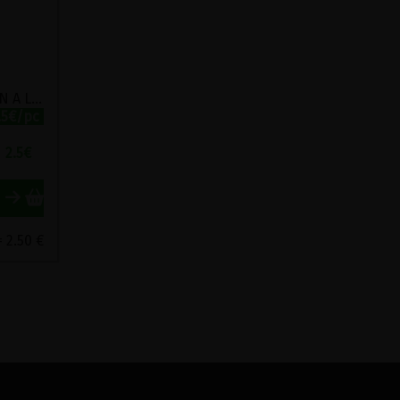
PREPARATION POUR FLAN A LA VANILLE BOURBON BIO RAPUNZEL 40G
.5€/pc
2.5
€
 2.50 €