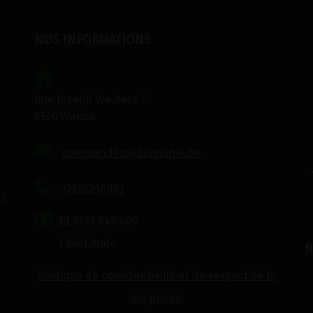
NOS INFORMATIONS
Rue Joseph Wauters 7
4520 Wanze
commandes@biomanie.be
+3285216893
i,
BE0733.949.609
Callet Aude
N
Politique de confidentialité et de respect de la
vie privée