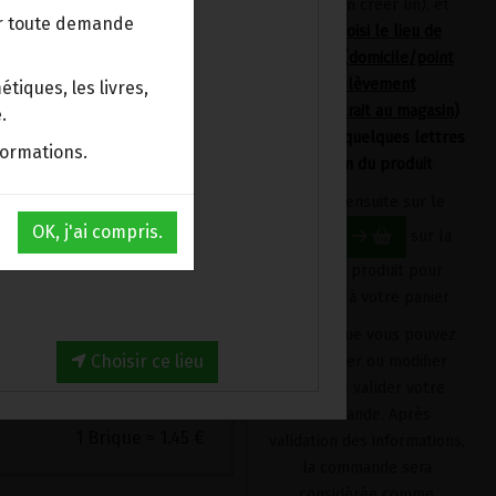
devrez en créer un), et
ur toute demande
avoir choisi le lieu de
 sans gluten, ni lactose.
livraison (domicile/point
d'enlèvement
tiques, les livres,
Bpost/retrait au magasin)
rtiqué d'origine
.
en tapant quelques lettres
midon de riz*,
formations.
du nom du produit
sissant : farine de graines
in
Cliquez ensuite sur le
OK, j'ai compris.
bouton
sur la
ologique
fiche du produit pour
1.45€/pc
l'ajouter à votre panier
1.45
€
Produit que vous pouvez
Choisir ce lieu
supprimer ou modifier
avant de valider votre
commande. Après
1 Brique = 1.45 €
validation des informations,
la commande sera
considérée comme