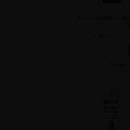
-
1
Brique
+
1 Brique =