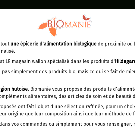
Identifiez-vous
Dans un point d'enlèvement BPost
 tout
une épicerie d'alimentation biologique
de proximité où l
MOMENT
CONTACT
nalisé.
En choisissant un Point d’enlèvement ou
Ven
tre
un distributeur bbox, vous permettez
maga
st LE magasin wallon spécialisé dans les produits d'
Hildegar
d’éviter des trajets inutiles. En posant ce
ays-
 pas simplement des produits bio, mais ce qui se fait de mi
choix, vous contribuez à la réduction des
s
émissions de CO₂ de 30 % en moyenne.
gion hutoise
, Biomanie vous propose des produits d'alimenta
Et grâce au plus grand réseau de
compléments alimentaires, des articles de soin et de beauté d
distribution de Belgique, il y a toujours
CREME DE SOJA CUISINE B
une solution près de chez vous.
200ML
roposés ont fait l'objet d'une sélection raffinée, pour un cho
eur origine que leur composition ainsi que leur méthode de f
Venez chercher votre colis dans un point
d'enlèvement ou distributeur BBox de
Origine : Italie.
r dans vos commandes ou simplement pour vous renseigner,
BPost :
Petite entreprise familiale.