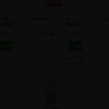
CREME CUISINE AMANDE SANS SUCRE BIO ECOMIL 200ML
CREME CUISINE NOIX DE CAJOU SANS SUCRE BIO ECOMIL 200ML
.7€/pc
1.7€/pc
1.7
€
-
1
Brique
+
1.7
€
-
= 1.70 €
1 Brique = 1.70 €