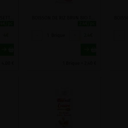
BOISSON CEREALES-NOISETTES BIO ECOMIL 1L
BOISSON DE RIZ BRUN BIO THE BRIDGE 1L
4€/pc
2.4€/pc
4
€
-
1
Brique
+
2.4
€
-
 4.00 €
1 Brique = 2.40 €