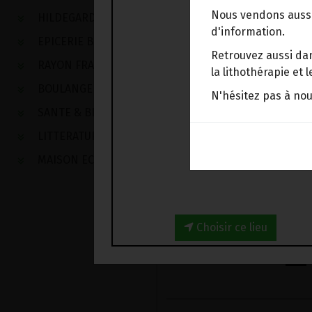
Nous vendons aussi
HILDEGARDE DE BINGEN
d'information.
EPICERIE BIO
Retrouvez aussi dan
RAYON FRAIS
la lithothérapie et
BOULANGERIE
N'hésitez pas à no
SANTE & BIEN-ETRE
LITTERATURE
MAISON ECOLOGIQUE
Choisir ce lieu