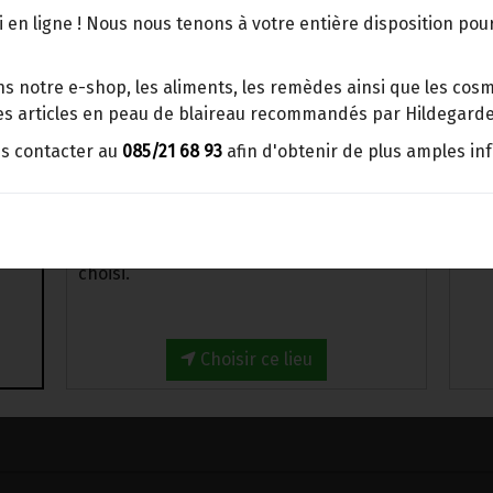
points d'enlèvement ou distributeurs
 en ligne ! Nous nous tenons à votre entière disposition po
Alternative végétale à la crème fraiche
BBox
Sans OGM.
Merci de signaler dans les
s notre e-shop, les aliments, les remèdes ainsi que les cosmé
commentaires, le point d'enlèvement
Ingrédients : eau de source, soja déco
 les articles en peau de blaireau recommandés par Hildegarde
choisi.
italienne* (7%), huile de tournesol*, a
us contacter au
085/21 68 93
afin d'obtenir de plus amples in
émulsifiant : lécithine de soja*, épais
Sinon, vous pouvez envoyer un mail avec
de carroube*, farine de guar, sel mar
le point d'enlèvement désiré ou bien
nous vous recontacterons afin de
*Ingrédients issus de l'agriculture bi
déterminer ensemble le lieu de livraison
choisi.
-
1
Brique
+
Choisir ce lieu