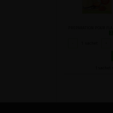
2
-
1
sachet
+
1 sachet =