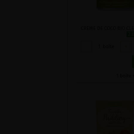
2.
-
1
boîte
+
1 boîte 