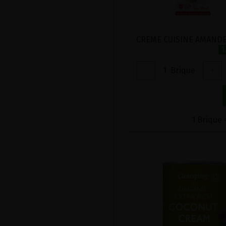
1
-
1
Brique
+
1 Brique 