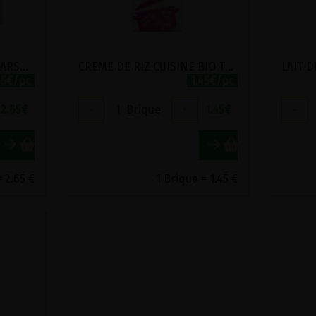
CREME DE COCO BIO CLEARSPRING 200ML
CREME DE RIZ CUISINE BIO THE BRIDGE 200ML
65€/pc
1.45€/pc
2.65
€
-
1
Brique
+
1.45
€
-
= 2.65 €
1 Brique = 1.45 €