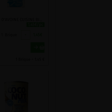
CREME D'AVOINE CUISINE BIO BRIDGE 200ML
1.45€/pc
1
Brique
+
1.45
€
1 Brique = 1.45 €