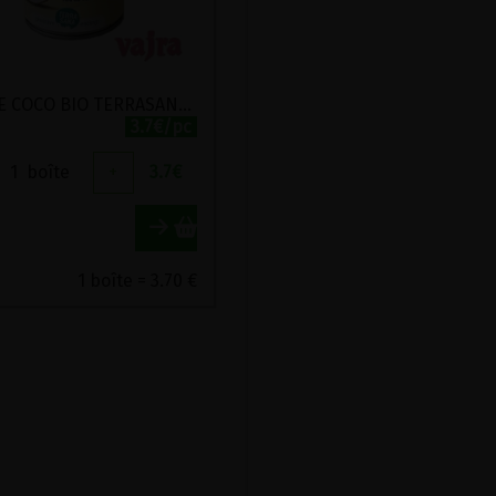
LAIT DE COCO BIO TERRASANA 400ML
3.7€/pc
1
boîte
+
3.7
€
1 boîte = 3.70 €