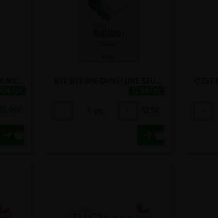
AVEC HILDEGARDE : DE LA MYSTIQUE AUX MEDECINES DOUCES
BYE BYE MIGRAINE! UNE SEULE SOLUTION POUR GUERIR : COMPRENDRE
.95€/pc
12.5€/pc
15.95
€
-
1
pc
+
12.5
€
-