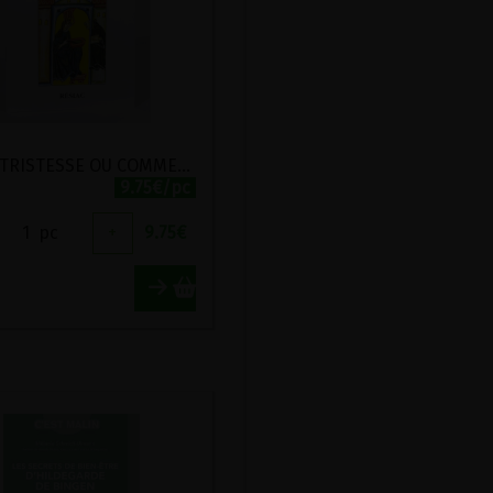
ADIEU TRISTESSE OU COMMENT ECHAPPER A LA DEPRIME
9.75€/pc
1
pc
+
9.75
€