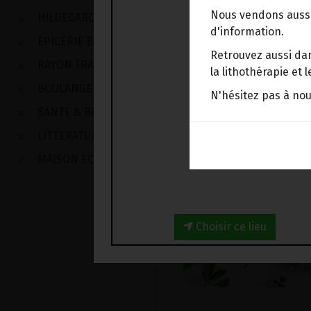
Nous vendons aussi
HILDEGARDE DE BINGEN
d'information.
EPICERIE BIO
Retrouvez aussi dan
RAYON FRAIS
la lithothérapie et
BOULANGERIE
N'hésitez pas à no
SANTE & BIEN-ETRE
LITTERATURE
MAISON ECOLOGIQUE
Choisir ce lieu