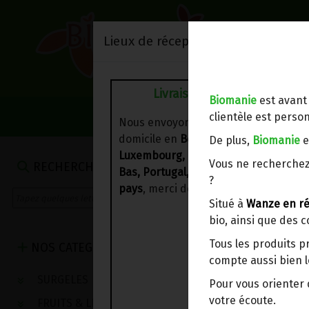
Lieux de réception/livraison
Livraison à votre domicile
Biomanie
est avant
NOS VENTES DU 
clientèle est person
Nous envoyons votre commande à vo
domicile en
Belgique, France,
De plus,
Biomanie
e
Luxembourg, Royaume-Uni, Suisse, P
Vous ne recherchez
RECHERCHE
Bas, Portugal, Espagne
. Pour
d'autre
?
pays
, merci de nous contacter.
Situé à
Wanze en ré
bio, ainsi que des 
Tous les produits p
NOS CATEGORIES
compte aussi bien l
SURGELES
Pour vous oriente
votre écoute.
FRUITS & LEGUMES