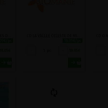
CD LA LUMIERE DES ANGES DE MICHEL PEPE
CD LA VALLEE CELESTE DE MICHEL PEPE
CD O N
.05€/pc
18.05€/pc
18.05
€
-
1
pc
+
18.05
€
-