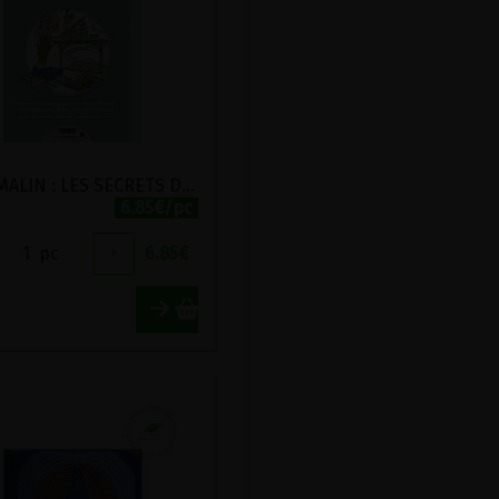
C'EST MALIN : LES SECRETS DE SANTE ET DE BIEN-ETRE DE HILDEGARDE DE BINGEN
6.85€/pc
1
pc
+
6.85
€