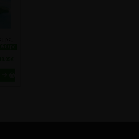
CD PLENITUDE DE MICHEL PEPE
.05€/pc
18.05
€