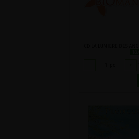
18
-
1
pc
+