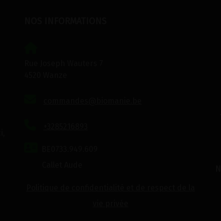
NOS INFORMATIONS
Rue Joseph Wauters 7
4520 Wanze
commandes@biomanie.be
+3285216893
i,
BE0733.949.609
Callet Aude
N
Politique de confidentialité et de respect de la
vie privée