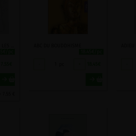
30 FICHES DES REMEDES LES PLUS UTILISES D'HILDEGARDE DE BINGEN
ABC DU BOUDDHISME
55€/pc
18.45€/pc
7.55
€
-
1
pc
+
18.45
€
-
= 7.55 €