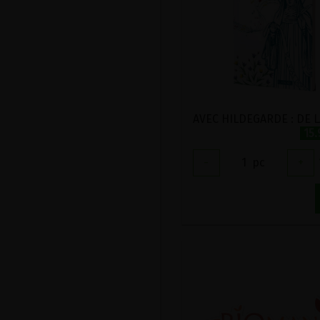
15
-
1
pc
+