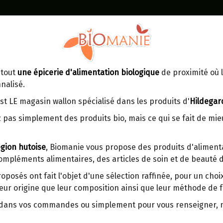
Identifiez-vous
Dans un point d'enlèvement BPost
 tout
une épicerie d'alimentation biologique
de proximité où l
MOMENT
CONTACT
nalisé.
En choisissant un Point d’enlèvement ou
Ven
tre
un distributeur bbox, vous permettez
maga
st LE magasin wallon spécialisé dans les produits d'
Hildegar
d’éviter des trajets inutiles. En posant ce
ays-
 pas simplement des produits bio, mais ce qui se fait de mi
choix, vous contribuez à la réduction des
s
émissions de CO₂ de 30 % en moyenne.
gion hutoise
, Biomanie vous propose des produits d'alimenta
Et grâce au plus grand réseau de
compléments alimentaires, des articles de soin et de beauté d
distribution de Belgique, il y a toujours
LES REMEDES DE SANTE D
une solution près de chez vous.
BINGEN : RECETTES NATUR
roposés ont fait l'objet d'une sélection raffinée, pour un cho
eur origine que leur composition ainsi que leur méthode de f
Venez chercher votre colis dans un point
SOIGNER LES MAUX DU QU
d'enlèvement ou distributeur BBox de
r dans vos commandes ou simplement pour vous renseigner,
BPost :
Auteur: Paul Ferris.