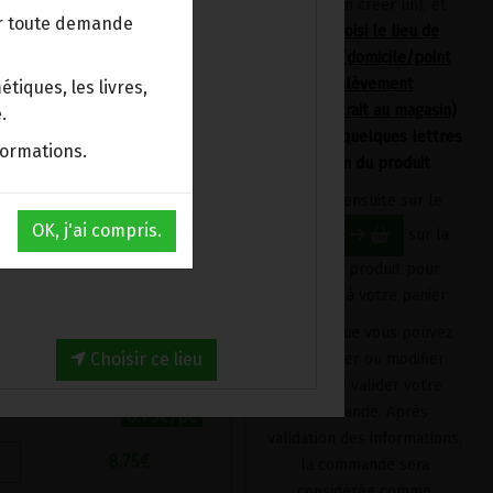
devrez en créer un), et
ur toute demande
avoir choisi le lieu de
livraison (domicile/point
faiseuse de papes et de
d'enlèvement
tiques, les livres,
) est considérée
Bpost/retrait au magasin)
.
e phytothérapeute
en tapant quelques lettres
formations.
du nom du produit
alisées à partir de 50
Cliquez ensuite sur le
tifiquement reconnues.
OK, j'ai compris.
bouton
sur la
fiche du produit pour
iles à réaliser et très
l'ajouter à votre panier
uiles, etc., pour guérir
ands, qui nous
Produit que vous pouvez
Choisir ce lieu
supprimer ou modifier
avant de valider votre
commande. Après
8.75€/pc
validation des informations,
8.75
€
la commande sera
considérée comme