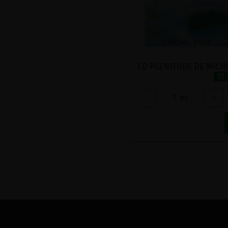
18
-
1
pc
+