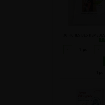
7.
-
1
pc
+
1 pc 